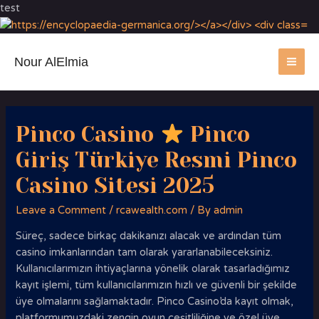
test
Nour AlElmia
MA
ME
Pinco Casino
Pinco
Giriş Türkiye Resmi Pinco
Casino Sitesi 2025
Leave a Comment
/
rcawealth.com
/ By
admin
Süreç, sadece birkaç dakikanızı alacak ve ardından tüm
casino imkanlarından tam olarak yararlanabileceksiniz.
Kullanıcılarımızın ihtiyaçlarına yönelik olarak tasarladığımız
kayıt işlemi, tüm kullanıcılarımızın hızlı ve güvenli bir şekilde
üye olmalarını sağlamaktadır. Pinco Casino’da kayıt olmak,
platformumuzdaki zengin oyun çeşitliliğine ve özel üye