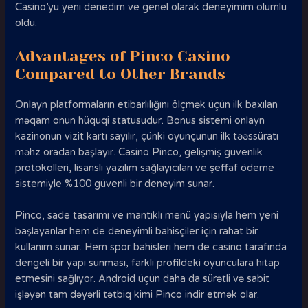
Casino’yu yeni denedim ve genel olarak deneyimim olumlu
oldu.
Advantages of Pinco Casino
Compared to Other Brands
Onlayn platformaların etibarlılığını ölçmək üçün ilk baxılan
məqam onun hüquqi statusudur. Bonus sistemi onlayn
kazinonun vizit kartı sayılır, çünki oyunçunun ilk təəssüratı
məhz oradan başlayır. Casino Pinco, gelişmiş güvenlik
protokolleri, lisanslı yazılım sağlayıcıları ve şeffaf ödeme
sistemiyle %100 güvenli bir deneyim sunar.
Pinco, sade tasarımı ve mantıklı menü yapısıyla hem yeni
başlayanlar hem de deneyimli bahisçiler için rahat bir
kullanım sunar. Hem spor bahisleri hem de casino tarafında
dengeli bir yapı sunması, farklı profildeki oyunculara hitap
etmesini sağlıyor. Android üçün daha da sürətli və sabit
işləyən tam dəyərli tətbiq kimi Pinco indir etmək olar.