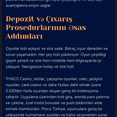
avantajlarına erişim sağlar.
Depozit və Çıxarış
Prosedurlarının Əsas
Addımları
Oyunlar hızlı açılıyor ve site sade. Birkaç oyun denedim ve
sorun yaşamadım. Her şey hızlı yükleniyor. Oyun çeşitliliği
gayet yeterli ve site hem mobilde hem bilgisayarda iyi
çalışıyor. Navigasyon kolay ve site hızlı.
PINCO Casino, slotlar, çarpışma oyunları, rulet, jackpot
oyunları, canlı casino ve daha fazlası dahil olmak üzere
5100’den fazla oyundan oluşan geniş bir koleksiyona
sahiptir. Uygulama üzerinden hızlı giriş, anında para yatırma
ve çekme, özel mobil bonuslar ve push bildirimleri elde
etmek mümkündür. Pinco Türkiye, oyunculara geniş bir
yelpazede kumarhane oyunları ve bahis seçenekleri sunar.