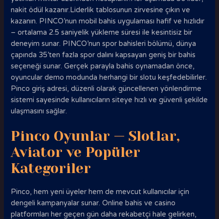
nakit ödül kazanır.Liderlik tablosunun zirvesine çıkın ve
kazanın. PINCO’nun mobil bahis uygulaması hafif ve hızlıdır
– ortalama 2.5 saniyelik yükleme süresi ile kesintisiz bir
deneyim sunar. PINCO’nun spor bahisleri bölümü, dünya
çapında 35’ten fazla spor dalını kapsayan geniş bir bahis
seçeneği sunar. Gerçek parayla bahis oynamadan önce,
oyuncular demo modunda herhangi bir slotu keşfedebilirler.
Pinco giriş adresi, düzenli olarak güncellenen yönlendirme
sistemi sayesinde kullanıcıların siteye hızlı ve güvenli şekilde
ulaşmasını sağlar.
Pinco Oyunlar — Slotlar,
Aviator ve Popüler
Kategoriler
Pinco, hem yeni üyeler hem de mevcut kullanıcılar için
dengeli kampanyalar sunar. Online bahis ve casino
platformları her geçen gün daha rekabetçi hale gelirken,