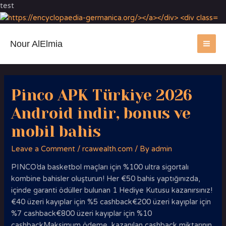
test
Nour AlElmia
MA
ME
Pinco APK Türkiye 2026
Android indir, bonus ve
mobil bahis
Leave a Comment
/
rcawealth.com
/ By
admin
PINCO’da basketbol maçları için %100 ultra sigortalı
kombine bahisler oluşturun! Her €50 bahis yaptığınızda,
içinde garanti ödüller bulunan 1 Hediye Kutusu kazanırsınız!
€40 üzeri kayıplar için %5 cashback€200 üzeri kayıplar için
%7 cashback€800 üzeri kayıplar için %10
cashbackMaksimum ödeme, kazanılan cashback miktarının