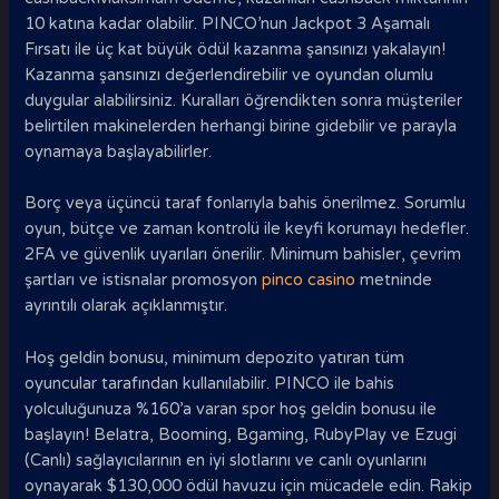
10 katına kadar olabilir. PINCO’nun Jackpot 3 Aşamalı
Fırsatı ile üç kat büyük ödül kazanma şansınızı yakalayın!
Kazanma şansınızı değerlendirebilir ve oyundan olumlu
duygular alabilirsiniz. Kuralları öğrendikten sonra müşteriler
belirtilen makinelerden herhangi birine gidebilir ve parayla
oynamaya başlayabilirler.
Borç veya üçüncü taraf fonlarıyla bahis önerilmez. Sorumlu
oyun, bütçe ve zaman kontrolü ile keyfi korumayı hedefler.
2FA ve güvenlik uyarıları önerilir. Minimum bahisler, çevrim
şartları ve istisnalar promosyon
pinco casino
metninde
ayrıntılı olarak açıklanmıştır.
Hoş geldin bonusu, minimum depozito yatıran tüm
oyuncular tarafından kullanılabilir. PINCO ile bahis
yolculuğunuza %160’a varan spor hoş geldin bonusu ile
başlayın! Belatra, Booming, Bgaming, RubyPlay ve Ezugi
(Canlı) sağlayıcılarının en iyi slotlarını ve canlı oyunlarını
oynayarak $130,000 ödül havuzu için mücadele edin. Rakip