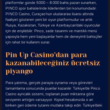
platformlar günde 5000 – 8.000 bahis pazarı sunarken,
PINCO spor bahislerinde liderlerden biri konumundadır.
PINCO Casino, Curaçao’nun uluslararası lisansı altında
faaliyet gösteren yeni bir oyun platformudur ve artık
Rusya, Kazakistan, Türkiye ve Azerbaycan’daki oyuncular
için de erişilebilir. Pinco, sade tasarımı ve mantıklı menü
yapısıyla hem yeni başlayanlar hem de deneyimli bahisçiler
için rahat bir kullanım sunar.
Pin Up Casino’dan para
kazanabileceğiniz ücretsiz
piyango
Para yatırma, gerçek parayla oynama veya görevleri
tamamlama sonucunda puanlar kazanılır. Türkiye’de Pinсo
Casino ayrıcalık sistemi, toplanan puan miktarına göre
seviyenin arttığını varsayıyor. Kişisel hesabınızda o an
biriken geri ödeme tutarını mutlaka takip edin. Türkiye’deki