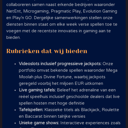
collaboreren samen naast erkende bedrijven waaronder
NetEnt, Microgaming, Pragmatic Play, Evolution Gaming
en Play’n GO. Dergelijke samenwerkingen stellen onze
diensten binnen staat om elke week verse spellen toe te
voegen met de recentste innovaties in gaming aan te
bieden.
Rubrieken dat wij bieden
Videoslots inclusief progressieve jackpots:
Onze
portfolio omvat bekende spellen waaronder Mega
Moolah plus Divine Fortune, waarbij jackpots
geregeld voorbij het miljoen EUR uitkomen
Live gaming tafels:
Beleef het adrenaline van een
reëel speelhuis inclusief geschoolde dealers dat live
spellen hosten met hoge definitie
Tafelspellen:
Klassieke titels als Blackjack, Roulette
en Baccarat binnen talrijke versies
Unieke game shows:
Interactieve experiences zoals