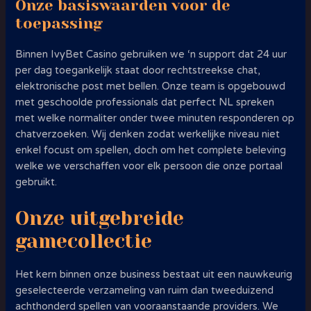
Onze basiswaarden voor de
toepassing
Binnen IvyBet Casino gebruiken we ‘n support dat 24 uur
per dag toegankelijk staat door rechtstreekse chat,
elektronische post met bellen. Onze team is opgebouwd
met geschoolde professionals dat perfect NL spreken
met welke normaliter onder twee minuten responderen op
chatverzoeken. Wij denken zodat werkelijke niveau niet
enkel focust om spellen, doch om het complete beleving
welke we verschaffen voor elk persoon die onze portaal
gebruikt.
Onze uitgebreide
gamecollectie
Het kern binnen onze business bestaat uit een nauwkeurig
geselecteerde verzameling van ruim dan tweeduizend
achthonderd spellen van vooraanstaande providers. We