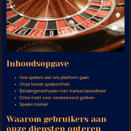
Inhoudsopgave
Hoe spelers aan ons platform gaan
Onze brede spelportfolio
Betalingsmethoden met transactiesnelheid
Onze inzet voor verantwoord gokken
Spelen mobiel
Waarom gebruikers aan
onze diensten opteren