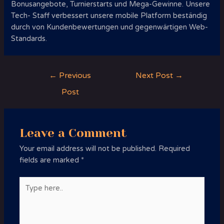
Bonusangebote, Turnierstarts und Mega-Gewinne. Unsere
Tech- Staff verbessert unsere mobile Platform beständig
durch von Kundenbewertungen und gegenwärtigen Web-
Standards.
Post
←
Previous
Next Post
→
navigation
Post
Leave a Comment
Your email address will not be published.
Required
fields are marked
*
Type
here..