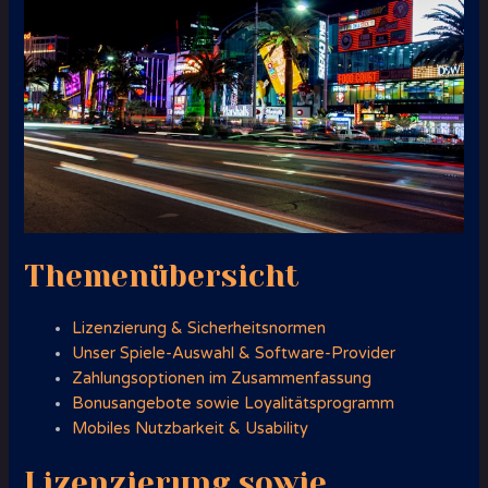
Themenübersicht
Lizenzierung & Sicherheitsnormen
Unser Spiele-Auswahl & Software-Provider
Zahlungsoptionen im Zusammenfassung
Bonusangebote sowie Loyalitätsprogramm
Mobiles Nutzbarkeit & Usability
Lizenzierung sowie