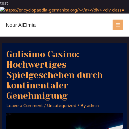
test
Nour AlElmia
MA
ME
Golisimo Casino:
Hochwertiges
Spielgeschehen durch
kontinentaler
Genehmigung
Leave a Comment
/
Uncategorized
/ By
admin