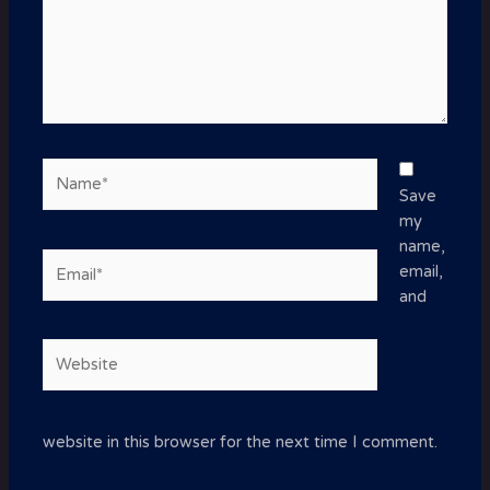
Name*
Save
my
name,
Email*
email,
and
Website
website in this browser for the next time I comment.