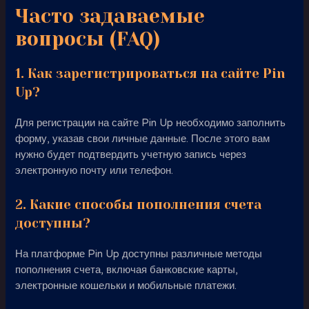
Часто задаваемые
вопросы (FAQ)
1. Как зарегистрироваться на сайте Pin
Up?
Для регистрации на сайте Pin Up необходимо заполнить
форму, указав свои личные данные. После этого вам
нужно будет подтвердить учетную запись через
электронную почту или телефон.
2. Какие способы пополнения счета
доступны?
На платформе Pin Up доступны различные методы
пополнения счета, включая банковские карты,
электронные кошельки и мобильные платежи.