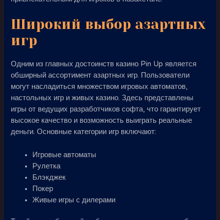
Широкий выбор азартных
игр
Одним из главных достоинств казино Pin Up является
обширный ассортимент азартных игр. Пользователи
могут насладиться множеством игровых автоматов,
настольных игр и живых казино. Здесь представлены
игры от ведущих разработчиков софта, что гарантирует
высокое качество и возможность выиграть реальные
деньги. Основные категории игр включают:
Игровые автоматы
Рулетка
Блэкджек
Покер
Живые игры с дилерами