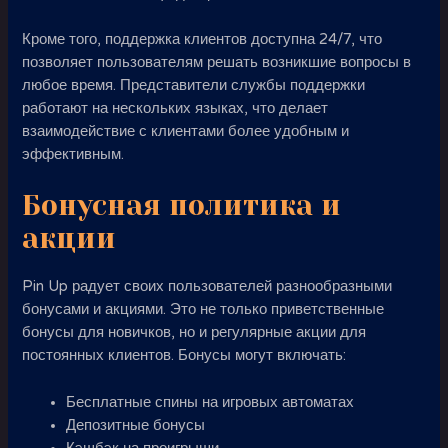
Кроме того, поддержка клиентов доступна 24/7, что
позволяет пользователям решать возникшие вопросы в
любое время. Представители службы поддержки
работают на нескольких языках, что делает
взаимодействие с клиентами более удобным и
эффективным.
Бонусная политика и
акции
Pin Up радует своих пользователей разнообразными
бонусами и акциями. Это не только приветственные
бонусы для новичков, но и регулярные акции для
постоянных клиентов. Бонусы могут включать:
Бесплатные спины на игровых автоматах
Депозитные бонусы