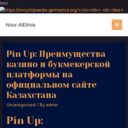
test
Nour AlElmia
MA
ME
Pin Up: Преимущества
казино и букмекерской
платформы на
официальном сайте
Казахстана
Uncategorized
/ By
admin
Pin Up: