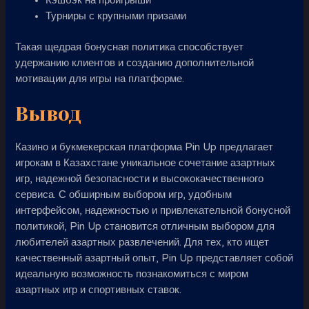
Кэшбэк на проигрыши
Турниры с крупными призами
Такая щедрая бонусная политика способствует
удержанию клиентов и созданию дополнительной
мотивации для игры на платформе.
Вывод
Казино и букмекерская платформа Pin Up предлагает
игрокам в Казахстане уникальное сочетание азартных
игр, надежной безопасности и высококачественного
сервиса. С обширным выбором игр, удобным
интерфейсом, надежностью и привлекательной бонусной
политикой, Pin Up становится отличным выбором для
любителей азартных развлечений. Для тех, кто ищет
качественный азартный опыт, Pin Up представляет собой
идеальную возможность познакомиться с миром
азартных игр и спортивных ставок.