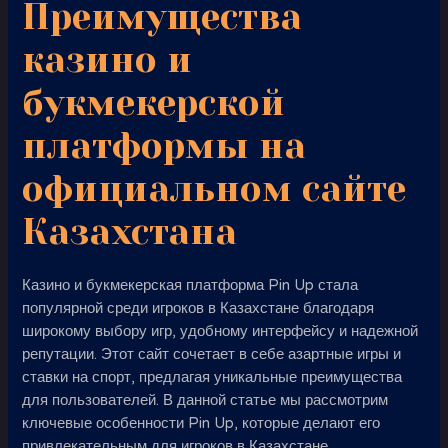
Преимущества
казино и
букмекерской
платформы на
официальном сайте
Казахстана
Казино и букмекерская платформа Pin Up стала
популярной среди игроков в Казахстане благодаря
широкому выбору игр, удобному интерфейсу и надежной
репутации. Этот сайт сочетает в себе азартные игры и
ставки на спорт, предлагая уникальные преимущества
для пользователей. В данной статье мы рассмотрим
ключевые особенности Pin Up, которые делают его
привлекательным для игроков в Казахстане.