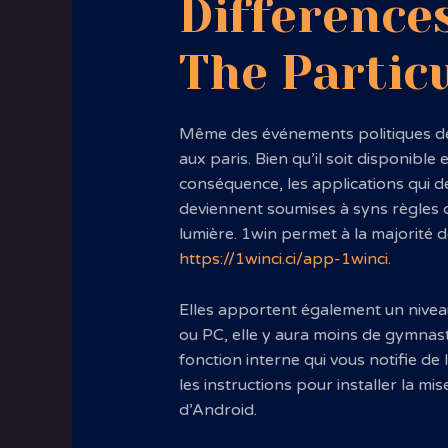
Difference
The Particu
Même des événements politiques des 
aux paris. Bien qu’il soit disponibl
conséquence, les applications qui d
deviennent soumises à syns règles d’
lumière. 1win permet à la majorité d
https://1winci.ci/app-1winci
.
Elles apportent également un niveau
ou PC, elle y aura moins de gymnast
fonction interne qui vous notifie de 
les instructions pour installer la m
d’Android.