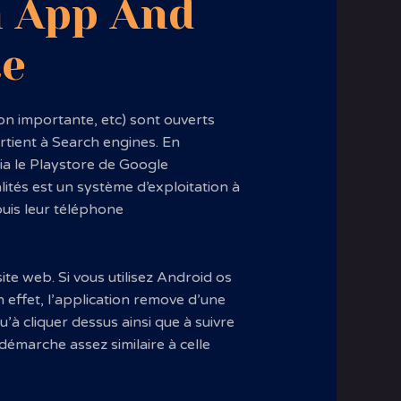
n App And
te
on importante, etc) sont ouverts
rtient à Search engines. En
ia le Playstore de Google
lités est un système d’exploitation à
puis leur téléphone
te web. Si vous utilisez Android os
 effet, l’application remove d’une
u’à cliquer dessus ainsi que à suivre
démarche assez similaire à celle