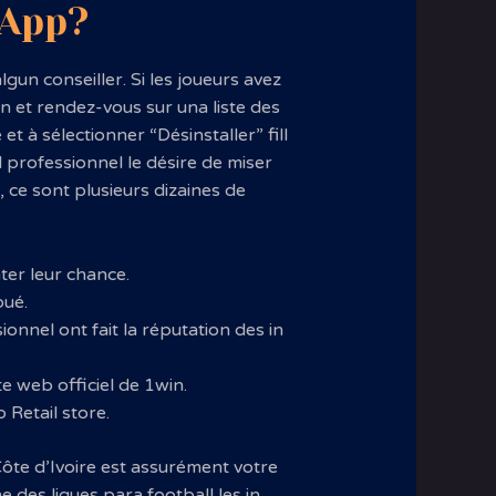
 App?
gun conseiller. Si les joueurs avez
n et rendez-vous sur una liste des
et à sélectionner “Désinstaller” fill
professionnel le désire de miser
 ce sont plusieurs dizaines de
ter leur chance.
oué.
onnel ont fait la réputation des in
e web officiel de 1win.
p Retail store.
 Côte d’Ivoire est assurément votre
e des ligues para football les in