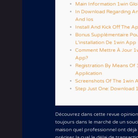
Main Information 1win Gl
In Download Regarding An
And Ios
Install And Kick Off The A
Bonus Supplémentaire Po
L’installation De 1win App
Comment Mettre À Jour 1w
App?
Registration By Means Of 
Application
Screenshots Of The 1win 
Step Just One: Download 
Découvrez dans cette revue opinion
toujours dans le marché de un souci
maison quel professionnel ont déjà 
préciser la cual le délai de transac