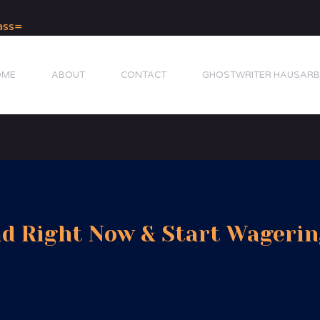
OME
ABOUT
CONTACT
GHOSTWRITER HAUSARB
d Right Now & Start Wagerin