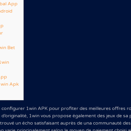
obal App
droid
pp
ur
in Bet
1win
App
1win Apk
 configurer 1win APK pour profiter des meilleures offres r
 d’originalité, 1win vous propose également des jeux de sa p
trouvé un écho satisfaisant auprès de una communauté des i
tion varie principalement selon le moyen de paiement choisi 