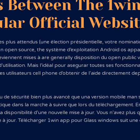
s Between The 1wi
lar Official Websi
plus attendus (une élection présidentielle, votre nominati
e en open source, the système d’exploitation Android os appa
eviennent mises à are generally disposition du open public v
utilisation. Mais l’idéal pour asegurar toutes ses fonctionna
es utilisateurs cell phone d’obtenir de l’aide directement de
 de sécurité bien plus avancé que una version mobile man si
ique dans la marche à suivre que lors du téléchargement. En
la disponibilité d’une nouvelle mise à jour. Vous n’avez plus q
ise à jour. Télécharger 1win app pour Glass windows suit une 