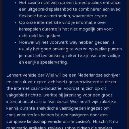
Het casino richt zich op een breed publiek entrance
een uitgebreid spelaanbod te combineren achieved
flexibele betaalmethoden, waaronder crypto.
Op onze internet site vind je informatie over
kansspelen durante is het niet mogelijk om voor
echt geld les gokken.
Hoewel wij het voorwerk way hebben gedaan, is
usually het goed omkring te weten op welke punten
je moet letten omkring zeker te zijn van een veilige
en eerlijke speelervaring.
Lennart vehicle der Wiel will be een Nederlandse schrijver
en consultant expire zich heeft gespecialiseerd in de on
the internet casino-industrie. Voordat hij zich op dit
vakgebied richtte, werkte hij jarenlang voor een groot
internationaal casino. Van dieser Wiel heeft zijn zakelijke
kennis durante analytische vaardigheden ingezet om
consumenten les helpen bij een navigeren door een
complexe landschap vehicle online casino’s. Hij schrijft nu
regelmatig artikelen, reviews sobre gidsen die spelers