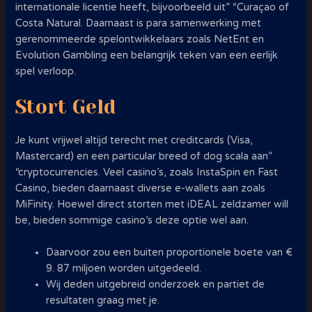
internationale licentie heeft, bijvoorbeeld uit” “Curaçao of
Costa Natural. Daarnaast is para samenwerking met
gerenommeerde spelontwikkelaars zoals NetEnt en
Evolution Gambling een belangrijk teken van een eerlijk
spel verloop.
Stort Geld
Je kunt vrijwel altijd terecht met creditcards (Visa,
Mastercard) en een particular breed of dog scala aan”
“cryptocurrencies. Veel casino’s, zoals InstaSpin en Fast
Casino, bieden daarnaast diverse e-wallets aan zoals
MiFinity. Hoewel direct storten met iDEAL zeldzamer will
be, bieden sommige casino’s deze optie wel aan.
Daarvoor zou een buiten proportionele boete van €
9. 87 miljoen worden uitgedeeld.
Wij deden uitgebreid onderzoek en partiet de
resultaten graag met je.