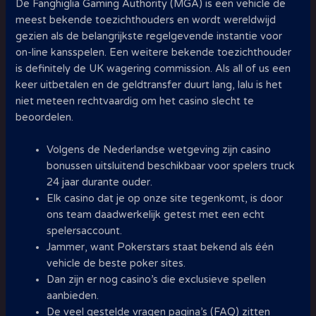
De Fanghiglia Gaming Authority (MGA) is een vehicle de
meest bekende toezichthouders en wordt wereldwijd
gezien als de belangrijkste regelgevende instantie voor
on-line kansspelen. Een weitere bekende toezichthouder
is definitely de UK wagering commission. Als all of us een
keer uitbetalen en de geldtransfer duurt lang, lalu is het
niet meteen rechtvaardig om het casino slecht te
beoordelen.
Volgens de Nederlandse wetgeving zijn casino
bonussen uitsluitend beschikbaar voor spelers truck
24 jaar durante ouder.
Elk casino dat je op onze site tegenkomt, is door
ons team daadwerkelijk getest met een echt
spelersaccount.
Jammer, want Pokerstars staat bekend als één
vehicle de beste poker sites.
Dan zijn er nog casino’s die exclusieve spellen
aanbieden.
De veel gestelde vragen pagina’s (FAQ) zitten