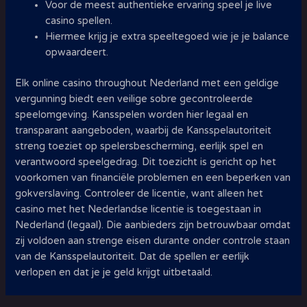
Voor de meest authentieke ervaring speel je live
casino spellen.
Hiermee krijg je extra speeltegoed wie je je balance
opwaardeert.
Elk online casino throughout Nederland met een geldige
vergunning biedt een veilige sobre gecontroleerde
speelomgeving. Kansspelen worden hier legaal en
transparant aangeboden, waarbij de Kansspelautoriteit
streng toeziet op spelersbescherming, eerlijk spel en
verantwoord speelgedrag. Dit toezicht is gericht op het
voorkomen van financiële problemen en een beperken van
gokverslaving. Controleer de licentie, want alleen het
casino met het Nederlandse licentie is toegestaan in
Nederland (legaal). Die aanbieders zijn betrouwbaar omdat
zij voldoen aan strenge eisen durante onder controle staan
van de Kansspelautoriteit. Dat de spellen er eerlijk
verlopen en dat je je geld krijgt uitbetaald.