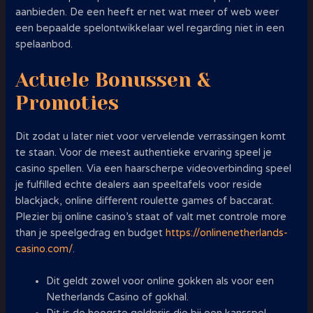
aanbieden. De een heeft er net wat meer of web weer
een bepaalde spelontwikkelaar wel regarding niet in een
spelaanbod.
Actuele Bonussen &
Promoties
Dit zodat u later niet voor vervelende verrassingen komt
te staan. Voor de meest authentieke ervaring speel je
casino spellen. Via een haarscherpe videoverbinding speel
je fulfilled echte dealers aan speeltafels voor reside
blackjack, online different roulette games of baccarat.
Plezier bij online casino’s staat of valt met controle more
than je speelgedrag en budget
https://onlinenetherlands-
casino.com/
.
Dit geldt zowel voor online gokken als voor een
Netherlands Casino of gokhal.