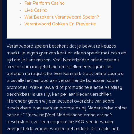
Fair Perform Casino
Live Casino
Wat Betekent Verantwoord Spelen?
Verantwoord Gokken En Preventie
Verantwoord spelen betekent dat je bewuste keuzes
maakt, je eigen grenzen kent en alleen speelt met cash en
tijd die je kunt missen. Veel Nederlandse online casino’s
bieden para mogelijkheid om spellen eerst gratis les
oefenen na registratie. Een kenmerk truck online casino’s
is usually het aanbod aan verschillende bonussen sobre
promoties. Welke reward of promotionele actie vandaag
beschikbaar is usually, kan per aanbieder verschillen.
Hieronder geven wij een actueel overzicht van sobre
beschikbare bonussen en promoties bij Nederlandse online
casino’s.” “[newline]Veel Nederlandse online casino’s
beschikken over een uitgebreide FAQ-sectie waarin
veelgestelde vragen worden behandeld. Dit maakt het