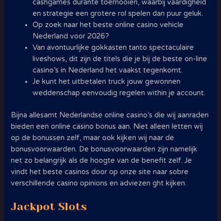
cashgames durante toernooien, waarbij vaardigheid
en strategie een grotere rol spelen dan puur geluk.
Op zoek naar het beste online casino vehicle
Nederland voor 2026?
Van avontuurlijke gokkasten tanto spectaculaire
liveshows, dit zijn de titels die je bij de beste on-line
casino’s in Nederland het vaakst tegenkomt.
Je kunt het uitbetalen truck jouw gewonnen
weddenschap eenvoudig regelen within je account.
Bijna allesamt Nederlandse online casino’s die wij aanraden
bieden een online casino bonus aan. Niet alleen letten wij
op de bonussen zelf, maar ook kijken wij naar de
bonusvoorwaarden. De bonusvoorwaarden zijn namelijk
net zo belangrijk als de hoogte van de benefit zelf. Je
vindt het beste casinos door op onze site naar sobre
verschillende casino opinions en adviezen ght kijken.
Jackpot Slots