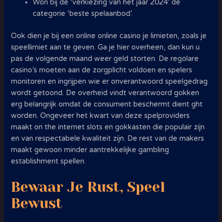
Won bij de ‘verkiezing van het jaar 2024′ de
categorie ‘beste spelaanbod’.
Ook dien je bij een online online casino je limieten, zoals je
speellimiet aan te geven. Ga je hier overheen, dan kun u
pas de volgende maand weer geld storten. De regolare
casino’s moeten aan de zorgplicht voldoen en spelers
monitoren en ingrijpen wie er onverantwoord speelgedrag
wordt getoond. De overheid vindt verantwoord gokken
erg belangrijk omdat de consument beschermt dient ght
worden. Ongeveer het kwart van deze spelproviders
maakt on the internet slots en gokkasten die populair zijn
en van respectabele kwaliteit zijn. De rest van de makers
maakt gewoon minder aantrekkelijke gambling
establishment spellen.
Bewaar Je Rust, Speel
Bewust