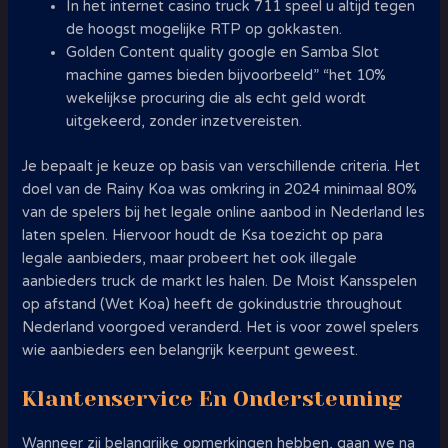
In het internet casino truck 711 speel u altijd tegen
de hoogst mogelijke RTP op gokkasten.
Golden Content quality google en Samba Slot
machine games bieden bijvoorbeeld” “het 10%
wekelijkse procuring die als echt geld wordt
uitgekeerd, zonder inzetvereisten.
Je bepaalt je keuze op basis van verschillende criteria. Het
doel van de Rainy Koa was omkring in 2024 minimaal 80%
van de spelers bij het legale online aanbod in Nederland les
laten spelen. Hiervoor houdt de Ksa toezicht op para
legale aanbieders, maar probeert het ook illegale
aanbieders truck de markt les halen. De Moist Kansspelen
op afstand (Wet Koa) heeft de gokindustrie throughout
Nederland voorgoed veranderd. Het is voor zowel spelers
wie aanbieders een belangrijk keerpunt geweest.
Klantenservice En Ondersteuning
Wanneer zij belangrijke opmerkingen hebben, gaan we na