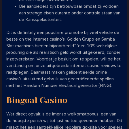
Die aanbieders zijn betrouwbaar omdat zij voldoen
aan strenge eisen durante onder controle staan van
de Kansspelautoriteit.
Dit is definitely een populaire promotie bij veel vehicle de
beste on the internet casino’s. Golden Grupo en Samba
Slot machines bieden bijvoorbeeld” “een 10% wekelijkse
procuring die als realistisch geld wordt uitgekeerd, zonder
inzetvereisten. Voordat je besluit om te spelen, will be het
verstandig om onze uitgebreide internet casino reviews te
raadplegen. Daarnaast maken gelicentieerde online
casino’s uitsluitend gebruik van gecertificeerde spellen
met het Random Number Electrical generator (RNG).
Bingoal Casino
Wat direct opvalt is de imenso welkomstbonus, een van
de hoogste perish wij tot just nu toe gevonden hebben. Dit
maakt het een aantrekkelijke regolare goksite voor spelers