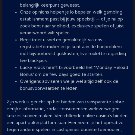
belangrijk keerpunt geweest.
Onze opinions helpen je lo bepalen welk gambling
establishment past bij jouw speelstijl — of je nu op
zoek bent naar snelheid, exclusieve spellen of juist
verantwoord wilt spelen.
Registreer u snel en gemakkelijk via ons
registratieformulier en je kunt aan de hudproblem
met bijvoorbeeld gokkasten, live roulette regarding
live blackjack.
Lucky Block heeft bijvoorbeeld het ‘Monday Reload
Bonus’ om de few days goed te starten.
Overigens adviseren we je wel altijd zelf ook de
bonusvoorwaarden te lezen.
Zijn werk is gericht op het bieden van transparante sobre
eerlijke informatie, zodat consumenten weloverwogen
keuzes kunnen maken. Verschillende online casino’s bieden
een apart pokerplatform aan. Hier neem je het operative
tegen andere spelers in cashgames durante toernooien,