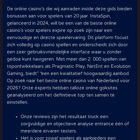
De online casino’s die wij aanraden inside deze gids bieden
bonussen aan voor spelers van 20 jaar. InstaSpin,
gelanceerd in 2024, will be een van de beste online
casino’s voor spelers expire op zoek zijn naar een
eenvoudige en directe speelervaring. Dit platform focust
zich volledig op casino spellen en onderscheidt zich door
een zeer gebruiksvriendelijke interface waar u zonder
gedoe kunt navigeren. Met meer dan 2. 000 spellen van
topontwikkelaars als Pragmatic Play, NetEnt en Evolution
Gaming, biedt” “een een kwalitatief hoogwaardig aanbod.
Op zoek naar het beste online casino van Nederland voor
2026? Onze experts hebben talloze online goksites
geanalyseerd om het definitieve top ten samen te
einstellen.
Onze reviews zijn het resultaat truck een
zorgvuldige en objectieve analyse entrance één of
meerdere ervaren testers.
Het is voor zowel spelers als aanbieders een