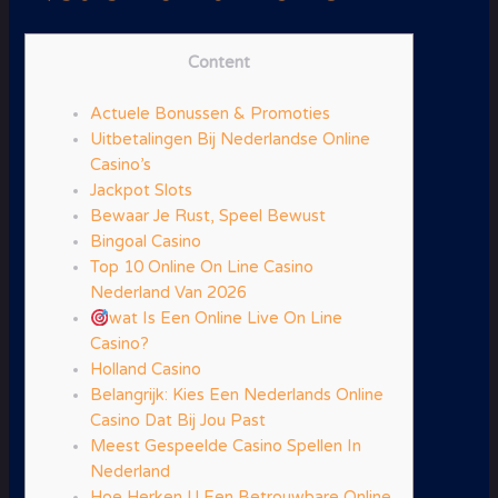
Content
Actuele Bonussen & Promoties
Uitbetalingen Bij Nederlandse Online
Casino’s
Jackpot Slots
Bewaar Je Rust, Speel Bewust
Bingoal Casino
Top 10 Online On Line Casino
Nederland Van 2026
wat Is Een Online Live On Line
Casino?
Holland Casino
Belangrijk: Kies Een Nederlands Online
Casino Dat Bij Jou Past
Meest Gespeelde Casino Spellen In
Nederland
Hoe Herken U Een Betrouwbare Online