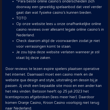
“Para beste online casino’s onderscheiden zich
doorway een geweldig spelaanbod dat veel verder
gaat dan wat fysieke casino’s kunnen bieden.
TOTO
Op onze website lees u onze onafhankelijke online
casino reviews over allesamt legale online casino’s in
Nederland.
Check daarom altijd de voorwaarden zodat je niet
voor verrassingen komt te staan.
Je zou bijna deze website verlaten wanneer je stil
staat bij deze zaken.
Door reviews te lezen expire spelers plaatsen operative
het internet. Daarnaast moet een casino merk en de
website qua design and style, uitstraling en dessin bij je
passen. Jij vindt een bepaalde site mooi en een ander kan
het niks vinden. Betsson heeft op 25 juli 2023 het
licentieproces afgebroken (lees meer hier). Daardoor
komen Oranje Casino, Kroon Casino voorlopig niet terug
naar Nederland.