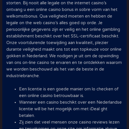
storten. Bij nooit alle legale on the internet casino’s
ontvang u een online casino bonus in sobre vorm van het
welkomstbonus. Qua veiligheid moeten en hebben de
legale on the web casino’s alles goed op orde. Je
persoonlijke gegevens zijn er veilig en het online gambling
establishment beschikt over het SSL-certificaat beschikt.
Onze voortdurende toewijding aan kwaliteit, plezier
durante veiligheid maakt ons tot een topkeuze voor online
gokken in Nederland. We nodigen je uit om de opwinding
van ons on-line casino te ervaren en te ontdekken waarom
we worden beschouwd als het van de beste in de
industriebranche.
Een licentie is een goede manier om lo checken of
een online casino betrouwbaar is.
Wanneer een casino beschikt over een Nederlandse
licentie will be het mogelijk om met iDeal ght
betalen.
Zij zien dat veel mensen onze casino reviews lezen
en terugkomen op onze site om informatie above