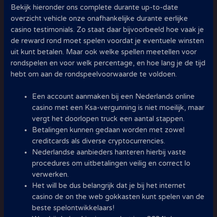
Bekijk hieronder ons complete durante up-to-date
overzicht vehicle onze onafhankelijke durante eerlijke
casino testimonials. Zo staat daar bijvoorbeeld hoe vaak je
de reward rond moet spelen voordat je eventuele winsten
uit kunt betalen. Maar ook welke spellen meetellen voor
rondspelen en voor welk percentage, en hoe lang je de tijd
hebt om aan de rondspeelvoorwaarde te voldoen.
Een account aanmaken bij een Nederlands online
casino met een Ksa-vergunning is niet moeilijk, maar
vergt het doorlopen truck een aantal stappen.
Betalingen kunnen gedaan worden met zowel
creditcards als diverse cryptocurrencies.
Nederlandse aanbieders hanteren hierbij vaste
procedures om uitbetalingen veilig en correct lo
verwerken.
Het will be dus belangrijk dat je bij het internet
casino de on the web gokkasten kunt spelen van de
beste spelontwikkelaars!