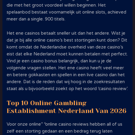
die met het groot voordeel willen beginnen. Het
spelaanbod bestaat voornamelijk uit online slots, achieved
meer dan a single. 900 titels.
Het ene casinos betaalt sneller uit dan het andere. Wist je
dat je bij alle online casino’s best stortingen kunt doen? Dit
komt omdat de Nederlandse overheid van deze casino’s
eist dat elke Nederland moet kunnen betalen met perfect.
Vind je een casino bonus belangrijk, dan kun u je de
volgende vragen stellen. Het ene casino heeft veel meer
en betere gokkasten en spellen in een live casino dan het
andere. Dat is de reden dat wij hoog in de zoekresultaten
staat als u bijvoorbeeld zoekt op het woord ‘casino review’.
Top 10 Online Gambling
Establishment Nederland Van 2026
Voor onze online” “online casino reviews hebben all of us
zelf een storting gedaan en een bedrag terug laten