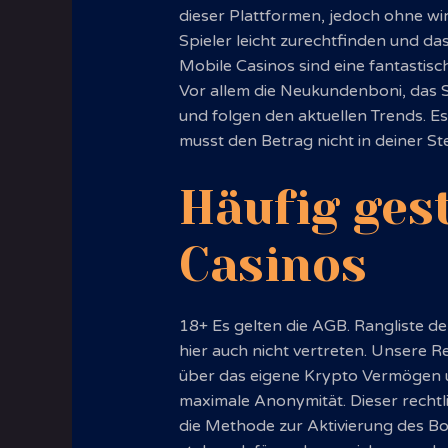
dieser Plattformen, jedoch ohne wir
Spieler leicht zurechtfinden und 
Mobile Casinos sind eine fantastisc
Vor allem die Neukundenboni, das S
und folgen den aktuellen Trends. 
musst den Betrag nicht in deiner S
Häufig ges
Casinos
18+ Es gelten die AGB. Rangliste de
hier auch nicht vertreten. Unsere 
über das eigene Krypto Vermögen u
maximale Anonymität. Dieser rechtl
die Methode zur Aktivierung des Bon