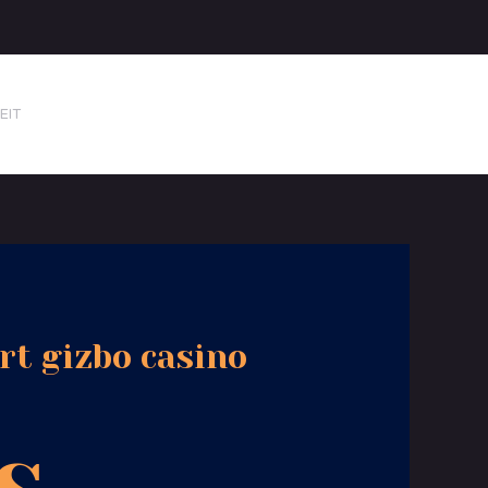
EIT
rt gizbo casino