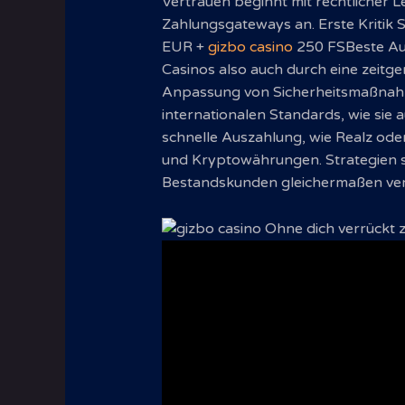
Vertrauen beginnt mit rechtlicher L
Zahlungsgateways an. Erste Kritik 
EUR +
gizbo casino
250 FSBeste Aus
Casinos also auch durch eine zeitge
Anpassung von Sicherheitsmaßnahm
internationalen Standards, wie sie
schnelle Auszahlung, wie Realz ode
und Kryptowährungen. Strategien s
Bestandskunden gleichermaßen ver