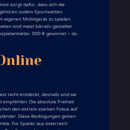
nos sorgt dafür, dass sich die
n gehören zudem Sportwetten.
em eigenen Mobilgerät zu spielen.
en sind meist lukrativ gestaltet
spielanbieter. 000 € gewinnst – du
Online
st nicht entdeckt, deshalb sind sie
t empfehlen. Die absolute Freiheit
ichen den extrem starken Fokus auf
desländer. Diese Bedingungen geben
kte. Für Spieler aus österreich