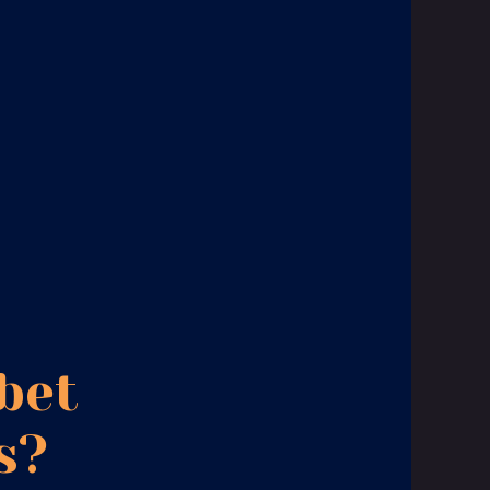
bet
s?