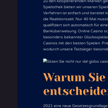
Zu den kooperierenden Marken gehö
Spielothek bieten wir unseren Spiel
Verfahren ist einfach und bereitet 
die Reaktionszeit. Nur 40 Mal muss
qualifiziert sich automatisch für e
Banküberweisung. Online Casino sch
besonders bekannter Glücksspielanbi
Casinos mit den besten Spielen. Prep
wodurch unsere Testsieger besonde
Warum Sie 
entscheide
2021 eine neue Gesetzesgrundlage f