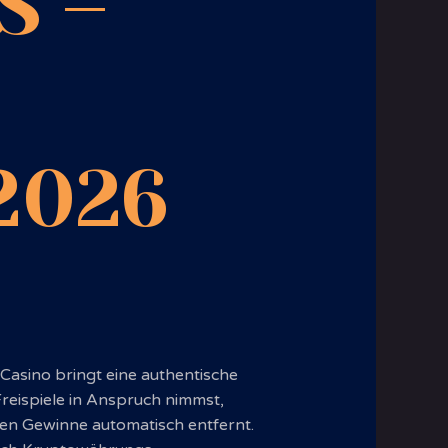
S –
 2026
Casino bringt eine authentische
reispiele in Anspruch nimmst,
den Gewinne automatisch entfernt.