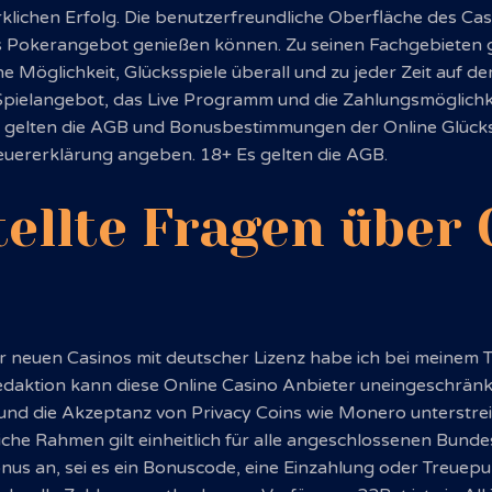
klichen Erfolg. Die benutzerfreundliche Oberfläche des Casi
das Pokerangebot genießen können. Zu seinen Fachgebiete
he Möglichkeit, Glücksspiele überall und zu jeder Zeit auf d
pielangebot, das Live Programm und die Zahlungsmöglichkeit
Es gelten die AGB und Bonusbestimmungen der Online Glücks
teuererklärung angeben. 18+ Es gelten die AGB.
tellte Fragen über 
r neuen Casinos mit deutscher Lizenz habe ich bei meinem Te
Redaktion kann diese Online Casino Anbieter uneingeschränk
nd die Akzeptanz von Privacy Coins wie Monero unterstre
iche Rahmen gilt einheitlich für alle angeschlossenen Bun
us an, sei es ein Bonuscode, eine Einzahlung oder Treuepun