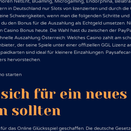
ren NetEnt, BGaming, Microgaming, Endorphina, Belatra, 
ern in Deutschland nur Slots von lizenzierten und durch die
keine Schwierigkeiten, wenn man die folgenden Schritte und
t du den Bonus für die Auszahlung als Echtgeld umsetzen. 
inen Casino Bonus heute. Die Wahl hast du zwischen der Pay
nelle Auszahlung Österreich: Welches Casino zahlt am schne
eter, der seine Spiele unter einer offiziellen GGL Lizenz a
aidkarten sind ideal für kleinere Einzahlungen. Paysafecard 
rs hervorstechen.
sich für ein neues
n sollten
ür das Online Glücksspiel geschaffen. Die deutsche Geset