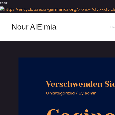
test
Nour AlElmia
H
Verschwenden Sie 
Uncategorized
/ By
admin