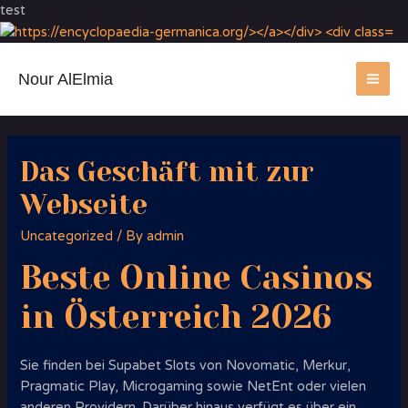
test
Nour AlElmia
MA
ME
Das Geschäft mit zur
Webseite
Uncategorized
/ By
admin
Beste Online Casinos
in Österreich 2026
Sie finden bei Supabet Slots von Novomatic, Merkur,
Pragmatic Play, Microgaming sowie NetEnt oder vielen
anderen Providern. Darüber hinaus verfügt es über ein