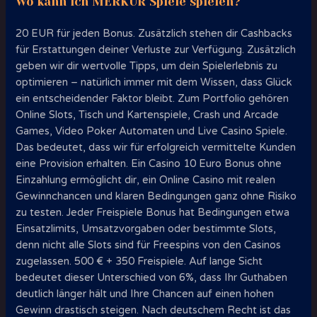
Wo kann ich MERKUR Spiele spielen?
20 EUR für jeden Bonus. Zusätzlich stehen dir Cashbacks
für Erstattungen deiner Verluste zur Verfügung. Zusätzlich
geben wir dir wertvolle Tipps, um dein Spielerlebnis zu
optimieren – natürlich immer mit dem Wissen, dass Glück
ein entscheidender Faktor bleibt. Zum Portfolio gehören
Online Slots, Tisch und Kartenspiele, Crash und Arcade
Games, Video Poker Automaten und Live Casino Spiele.
Das bedeutet, dass wir für erfolgreich vermittelte Kunden
eine Provision erhalten. Ein Casino 10 Euro Bonus ohne
Einzahlung ermöglicht dir, ein Online Casino mit realen
Gewinnchancen und klaren Bedingungen ganz ohne Risiko
zu testen. Jeder Freispiele Bonus hat Bedingungen etwa
Einsatzlimits, Umsatzvorgaben oder bestimmte Slots,
denn nicht alle Slots sind für Freespins von den Casinos
zugelassen. 500 € + 350 Freispiele. Auf lange Sicht
bedeutet dieser Unterschied von 6%, dass Ihr Guthaben
deutlich länger hält und Ihre Chancen auf einen hohen
Gewinn drastisch steigen. Nach deutschem Recht ist das