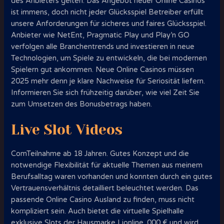
des Anbieters gelten. Das Angebot neuer Online Casinos
ist immens, doch nicht jeder Glücksspiel Betreiber erfüllt
unsere Anforderungen für sicheres und faires Glücksspiel.
Anbieter wie NetEnt, Pragmatic Play und Play’n GO
verfolgen alle Branchentrends und investieren in neue
Technologien, um Spiele zu entwickeln, die bei modernen
Spielern gut ankommen. Neue Online Casinos müssen
2025 mehr denn je klare Nachweise für Seriosität liefern.
Informieren Sie sich frühzeitig darüber, wie viel Zeit Sie
zum Umsetzen des Bonusbetrags haben.
Live Slot Videos
ComTeilnahme ab 18 Jahren. Gutes Konzept und die
notwendige Flexibilität für aktuelle Themen aus meinem
Berufsalltag waren vorhanden und konnten durch ein gutes
Vertrauensverhältnis detailliert beleuchtet werden. Das
passende Online Casino Ausland zu finden, muss nicht
kompliziert sein. Auch bietet die virtuelle Spielhalle
exklusive Slots der Hausmarke Lionline. 000 € und wird