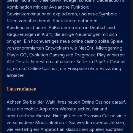
bieten nicht nur viele Gewinnwege, sondern Daueraction in
Kombination mit der Avalanche Funktion:
Gewinnkombinationen explodieren, und neue Symbole
fallen von oben herab. Kontaktiere dafür den
Kundendienst unter. Außerdem treten in Deutschland
Regulierungen in Kraft, die einige Neuerungen mit sich
bringen. Ein hochwertiges neue online casino sollte Spiele
von renommierten Entwicklern wie NetEnt, Microgaming,
Play’n GO, Evolution Gaming und Pragmatic Play anbieten.
Alle Details findest du auf unserer Seite zu PayPal Casinos.
Ja, es gibt Online Casinos, die Freispiele ohne Einzahlung
anbieten.
Unternehmen
Achten Sie bei der Wahl Ihres neuen Online Casinos darauf,
dass die mobile App oder Website sicher, fair und
benutzerfreundlich ist. Hier gibt es im Gransino Casino viele
verschiedene Möglichkeiten – Sie werden überrascht sein,
wie vielfältig ein Angebot an klassischen Spielen ausfallen