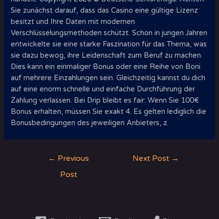
Sie zunächst darauf, dass das Casino eine gültige Lizenz
besitzt und Ihre Daten mit modernen
Verschlüsselungsmethoden schützt. Schon in jungen Jahren
entwickelte sie eine starke Faszination für das Thema, was
sie dazu bewog, ihre Leidenschaft zum Beruf zu machen.
Dies kann ein einmaliger Bonus oder eine Reihe von Boni
auf mehrere Einzahlungen sein. Gleichzeitig kannst du dich
auf eine enorm schnelle und einfache Durchführung der
Zahlung verlassen. Bei Drip bleibt es fair: Wenn Sie 100€
Bonus erhalten, müssen Sie exakt 4. Es gelten lediglich die
Bonusbedingungen des jeweiligen Anbieters, z.
Post
←
Previous
Next Post
→
navigation
Post