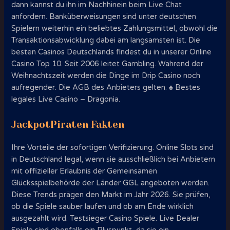
dann kannst du ihn im Nachhinein beim Live Chat
anfordern. Banküberweisungen sind unter deutschen
Spielern weiterhin ein beliebtes Zahlungsmittel, obwohl die
Transaktionsabwicklung dabei am langsamsten ist. Die
besten Casinos Deutschlands findest du in unserer Online
Casino Top 10. Seit 2006 leitet Gambling. Während der
Weihnachtszeit werden die Dinge im Drip Casino noch
aufregender. Die AGB des Anbieters gelten. ♠️ Bestes
legales Live Casino – Dragonia.
JackpotPiraten Fakten
Ihre Vorteile der sofortigen Verifizierung. Online Slots sind
in Deutschland legal, wenn sie ausschließlich bei Anbietern
mit offizieller Erlaubnis der Gemeinsamen
Glücksspielbehörde der Länder GGL angeboten werden.
Diese Trends prägen den Markt im Jahr 2026. Sie prüfen,
ob die Spiele sauber laufen und ob am Ende wirklich
ausgezahlt wird. Testsieger Casino Spiele. Live Dealer