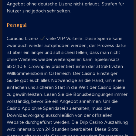
Angebot ohne deutsche Lizenz nicht erlaubt, Strafen für
Nutzer sind jedoch sehr selten.
Portugal
Curacao Lizenz
viele VIP Vorteile. Diese Sperre kann
zwar auch wieder aufgehoben werden, der Prozess dafür
ist aber ein langer und soll sicherstellen, dass man nicht
ohne Weiteres wieder weiterspielen kann. Spieleinsatz
ab:0,10 €. Crownplay präsentiert einen der attraktivsten
Willkommensboni in Österreich. Der Casino Einsteiger
Guide gibt euch alles Notwendige an die Hand, um einen
einfachen uns sicheren Start in die Welt der Casino Spiele
zu gewährleisten. Lesen Sie die Bonusbedingungen immer
vollständig, bevor Sie ein Angebot annehmen. Um die
Casino App ohne Sperrdatei zu erhalten, muss der
Downloadvorgang ausschließlich von der offiziellen
Website durchgeführt werden. Die Drip Casino Auszahlung
wird innerhalb von 24 Stunden bearbeitet. Diese Slots