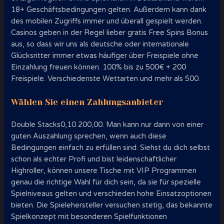
18+ Geschäftsbedingungen gelten. Außerdem kann dank
des mobilen Zugriffs immer und überall gespielt werden.
Casinos geben in der Regel lieber gratis Free Spins Bonus
aus, so dass wir uns als deutsche oder internationale
Glücksritter immer etwas häufiger über Freispiele ohne
Einzahlung freuen können. 100% bis zu 500€ + 200
Freispiele. Verschiedenste Wettarten und mehr als 500.
Wählen Sie einen Zahlungsanbieter
Double Stacks0,10 200,00. Man kann nur dann von einer
guten Auszahlung sprechen, wenn auch diese
Bedingungen einfach zu erfüllen sind. Siehst du dich selbst
schon als echter Profi und bist leidenschaftlicher
Highroller, können unsere Tische mit VIP Programmen
genau die richtige Wahl für dich sein, da sie für spezielle
Spielniveaus gelten und verschieden hohe Einsatzoptionen
bieten. Die Spielehersteller versuchen stetig, das bekannte
Spielkonzept mit besonderen Spielfunktionen