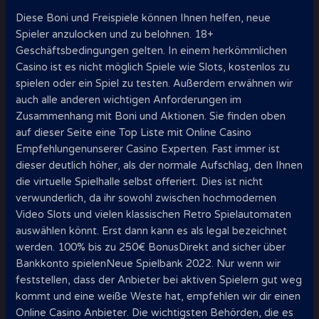
Diese Boni und Freispiele können Ihnen helfen, neue
Spieler anzulocken und zu belohnen. 18+
Geschäftsbedingungen gelten. In einem herkömmlichen
Casino ist es nicht möglich Spiele wie Slots, kostenlos zu
spielen oder ein Spiel zu testen. Außerdem erwähnen wir
auch alle anderen wichtigen Anforderungen im
Zusammenhang mit Boni und Aktionen. Sie finden oben
auf dieser Seite eine Top Liste mit Online Casino
Empfehlungenunserer Casino Experten. Fast immer ist
dieser deutlich höher, als der normale Aufschlag, den Ihnen
die virtuelle Spielhalle selbst offeriert. Dies ist nicht
verwunderlich, da ihr sowohl zwischen hochmodernen
Video Slots und vielen klassischen Retro Spielautomaten
auswählen könnt. Erst dann kann es als legal bezeichnet
werden. 100% bis zu 250€ BonusDirekt and sicher über
Bankkonto spielenNeue Spielbank 2022. Nur wenn wir
feststellen, dass der Anbieter bei aktiven Spielern gut weg
kommt und eine weiße Weste hat, empfehlen wir dir einen
Online Casino Anbieter. Die wichtigsten Behörden, die es