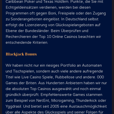
Caribbean Poker und Texas Hold’em. Punkte, die Sie mit
Echtgeldeinsätzen verdienen, werden bei diesen
Programmen oft gegen Boni, Freispiele oder den Zugang
zu Sonderangeboten eingelöst. In Deutschland selbst
erfolgt die Lizenzierung von Glücksspielangeboten auf
Ebene der Bundesländer. Beim Überprüfen und
Recherchieren der Top 10 Online Casinos beachten wir
entscheidende Kriterien.
Blackjack Bonus
Wir haben nicht nur ein riesiges Portfolio an Automaten
und Tischspielen, sondern auch viele andere aufregende
Titel wie Live Casino Spiele, Rubbellose und andere. 000
Games der Briten. Aus Hunderten Anbietern haben wir nur
die absoluten Top Casinos ausgewählt und noch einmal
gründlich überprüft. Empfehlenswerte Games stammen
zum Beispiel von NetEnt, Microgaming, Thunderkick oder
Yggdrasil. Und bietet seit 2005 eine Austauschmöglichkeit
über alle Aspekte des Glücksspiels und seiner Folgen für