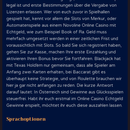
legal ist und erste Bestimmungen über die Vergabe von
Lizenzen erlassen. Wer von euch zuvor in Spielhallen
gespielt hat, kennt vor allem die Slots von Merkur, oder
Automatenspiele aus einem Novoline Online Casino mit
Echtgeld, wie zum Beispiel Book of Ra. Geld muss
mehrfach umgesetzt werden in einer zeitlichen Frist und
voraussichtlich mit Slots. So bald Sie sich registriert haben,
gehen Sie zur Kasse, machen Ihre erste Einzahlung und
aktivieren Ihren Bonus bevor Sie fortfahren. Blackjack hat
mit Texas Hold’em nur gemeinsam, dass alle Spieler am
Anfang zwei Karten erhalten, bei Baccarat gibt es
überhaupt keine Strategie, und von Roulette brauchen wir
hier ja gar nicht anfangen zu reden. Die kurze Antwort
darauf lautet: In Österreich sind Gewinne aus Glücksspielen
steuerfrei. Habt ihr euch erstmal im Online Casino Echtgeld
Gewinne erspielt, möchtet ihr euch diese auszahlen lassen.
Sprachoptionen