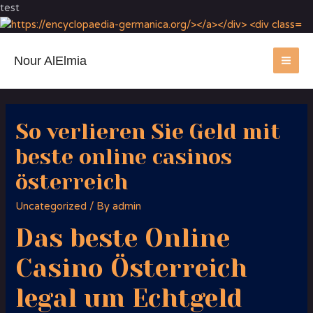
test
Nour AlElmia
MA
ME
So verlieren Sie Geld mit
beste online casinos
österreich
Uncategorized
/ By
admin
Das beste Online
Casino Österreich
legal um Echtgeld