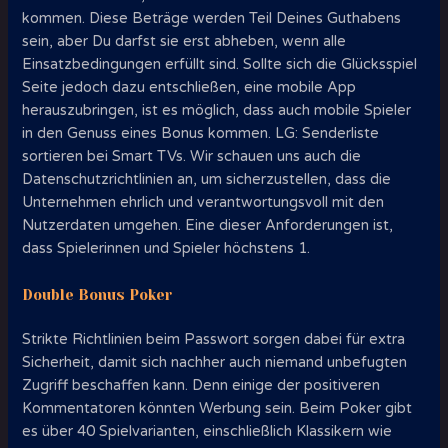
kommen. Diese Beträge werden Teil Deines Guthabens
sein, aber Du darfst sie erst abheben, wenn alle
Einsatzbedingungen erfüllt sind. Sollte sich die Glücksspiel
Seite jedoch dazu entschließen, eine mobile App
herauszubringen, ist es möglich, dass auch mobile Spieler
in den Genuss eines Bonus kommen. LG: Senderliste
sortieren bei Smart TVs. Wir schauen uns auch die
Datenschutzrichtlinien an, um sicherzustellen, dass die
Unternehmen ehrlich und verantwortungsvoll mit den
Nutzerdaten umgehen. Eine dieser Anforderungen ist,
dass Spielerinnen und Spieler höchstens 1.
Double Bonus Poker
Strikte Richtlinien beim Passwort sorgen dabei für extra
Sicherheit, damit sich nachher auch niemand unbefugten
Zugriff beschaffen kann. Denn einige der positiveren
Kommentatoren könnten Werbung sein. Beim Poker gibt
es über 40 Spielvarianten, einschließlich Klassikern wie