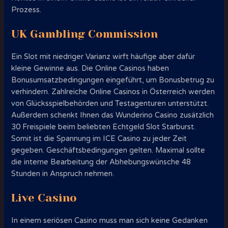
Prozess.
UK Gambling Commission
Ein Slot mit niedriger Varianz wirft häufige aber dafür
kleine Gewinne aus. Die Online Casinos haben
Bonusumsatzbedingungen eingeführt, um Bonusbetrug zu
verhindern. Zahlreiche Online Casinos in Österreich werden
von Glücksspielbehörden und Testagenturen unterstützt.
Außerdem schenkt Ihnen das Wunderino Casino zusätzlich
30 Freispiele beim beliebten Echtgeld Slot Starburst.
Somit ist die Spannung im ICE Casino zu jeder Zeit
gegeben. Geschäftsbedingungen gelten. Maximal sollte
die interne Bearbeitung der Abhebungswünsche 48
Stunden in Anspruch nehmen.
Live Casino
In einem seriösen Casino muss man sich keine Gedanken