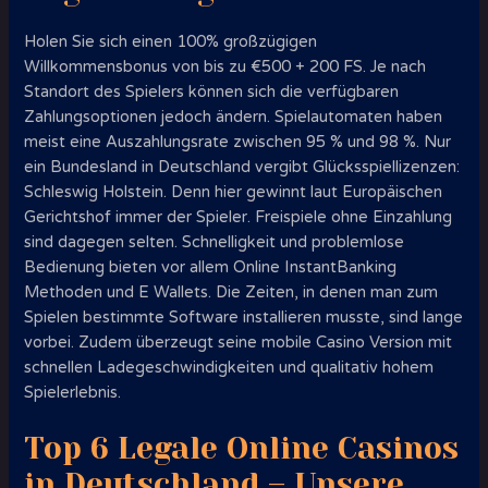
Holen Sie sich einen 100% großzügigen
Willkommensbonus von bis zu €500 + 200 FS. Je nach
Standort des Spielers können sich die verfügbaren
Zahlungsoptionen jedoch ändern. Spielautomaten haben
meist eine Auszahlungsrate zwischen 95 % und 98 %. Nur
ein Bundesland in Deutschland vergibt Glücksspiellizenzen:
Schleswig Holstein. Denn hier gewinnt laut Europäischen
Gerichtshof immer der Spieler. Freispiele ohne Einzahlung
sind dagegen selten. Schnelligkeit und problemlose
Bedienung bieten vor allem Online InstantBanking
Methoden und E Wallets. Die Zeiten, in denen man zum
Spielen bestimmte Software installieren musste, sind lange
vorbei. Zudem überzeugt seine mobile Casino Version mit
schnellen Ladegeschwindigkeiten und qualitativ hohem
Spielerlebnis.
Top 6 Legale Online Casinos
in Deutschland – Unsere