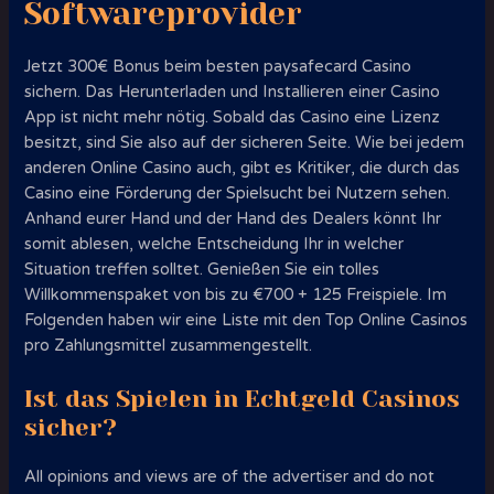
Softwareprovider
Jetzt 300€ Bonus beim besten paysafecard Casino
sichern. Das Herunterladen und Installieren einer Casino
App ist nicht mehr nötig. Sobald das Casino eine Lizenz
besitzt, sind Sie also auf der sicheren Seite. Wie bei jedem
anderen Online Casino auch, gibt es Kritiker, die durch das
Casino eine Förderung der Spielsucht bei Nutzern sehen.
Anhand eurer Hand und der Hand des Dealers könnt Ihr
somit ablesen, welche Entscheidung Ihr in welcher
Situation treffen solltet. Genießen Sie ein tolles
Willkommenspaket von bis zu €700 + 125 Freispiele. Im
Folgenden haben wir eine Liste mit den Top Online Casinos
pro Zahlungsmittel zusammengestellt.
Ist das Spielen in Echtgeld Casinos
sicher?
All opinions and views are of the advertiser and do not