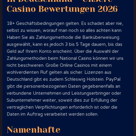
Casino Bewertungen 2026
18+ Geschäftsbedingungen gelten. Es schadet aber nie,
selbst zu wissen, worauf man noch so alles achten kann.
Haben Sie als Zahlungsmethode die Banküberweisung
ausgewählt, kann es jedoch 3 bis 5 Tage dauern, bis das
Geld auf Ihrem Konto erscheint. Über die Auswahl der
Zahlungsmethoden beim National Casino können wir uns
nicht beschweren. Große Online Casinos mit einem
wohlverdienten Ruf gelten als sicher. Lizenzen aus
Deutschland gibt es zudem Schleswig Holstein. PayPal
gibt die personenbezogenen Daten gegebenenfalls an
verbundene Unternehmen und Leistungserbringer oder
Subunternehmer weiter, soweit dies zur Erfüllung der
vertraglichen Verpflichtungen erforderlich ist oder die
Daten im Auftrag verarbeitet werden sollen.
Namenhafte