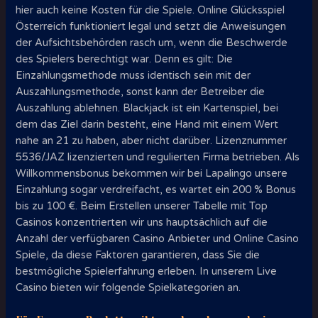
hier auch keine Kosten für die Spiele. Online Glücksspiel
Österreich funktioniert legal und setzt die Anweisungen
der Aufsichtsbehörden rasch um, wenn die Beschwerde
des Spielers berechtigt war. Denn es gilt: Die
Einzahlungsmethode muss identisch sein mit der
Auszahlungsmethode, sonst kann der Betreiber die
Auszahlung ablehnen. Blackjack ist ein Kartenspiel, bei
dem das Ziel darin besteht, eine Hand mit einem Wert
nahe an 21 zu haben, aber nicht darüber. Lizenznummer
5536/JAZ lizenzierten und regulierten Firma betrieben. Als
Willkommensbonus bekommen wir bei Lapalingo unsere
Einzahlung sogar verdreifacht, es wartet ein 200 % Bonus
bis zu 100 €. Beim Erstellen unserer Tabelle mit Top
Casinos konzentrierten wir uns hauptsächlich auf die
Anzahl der verfügbaren Casino Anbieter und Online Casino
Spiele, da diese Faktoren garantieren, dass Sie die
bestmögliche Spielerfahrung erleben. In unserem Live
Casino bieten wir folgende Spielkategorien an.