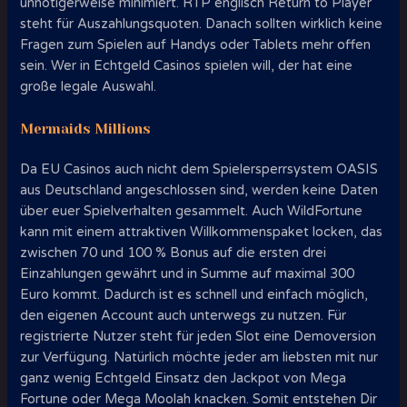
unnötigerweise minimiert. RTP englisch Return to Player
steht für Auszahlungsquoten. Danach sollten wirklich keine
Fragen zum Spielen auf Handys oder Tablets mehr offen
sein. Wer in Echtgeld Casinos spielen will, der hat eine
große legale Auswahl.
Mermaids Millions
Da EU Casinos auch nicht dem Spielersperrsystem OASIS
aus Deutschland angeschlossen sind, werden keine Daten
über euer Spielverhalten gesammelt. Auch WildFortune
kann mit einem attraktiven Willkommenspaket locken, das
zwischen 70 und 100 % Bonus auf die ersten drei
Einzahlungen gewährt und in Summe auf maximal 300
Euro kommt. Dadurch ist es schnell und einfach möglich,
den eigenen Account auch unterwegs zu nutzen. Für
registrierte Nutzer steht für jeden Slot eine Demoversion
zur Verfügung. Natürlich möchte jeder am liebsten mit nur
ganz wenig Echtgeld Einsatz den Jackpot von Mega
Fortune oder Mega Moolah knacken. Somit entstehen Dir