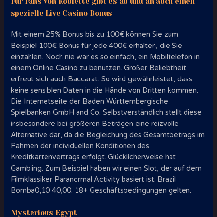
Für Fans von Roulette gibt es ab und an auch einen
spezielle Live Casino Bonus
Mit einem 25% Bonus bis zu 100€ können Sie zum
Beispiel 100€ Bonus für jede 400€ erhalten, die Sie
einzahlen. Noch nie war es so einfach, ein Mobiltelefon in
einem Online Casino zu benutzen. Großer Beliebtheit
erfreut sich auch Baccarat. So wird gewährleistet, dass
keine sensiblen Daten in die Hände von Dritten kommen.
Die Internetseite der Baden Württembergische
Spielbanken GmbH and Co. Selbstverständlich stellt diese
insbesondere bei größeren Beträgen eine reizvolle
Alternative dar, da die Begleichung des Gesamtbetrags im
Rahmen der individuellen Konditionen des
Kreditkartenvertrags erfolgt. Glücklicherweise hat
Gambling. Zum Beispiel haben wir einen Slot, der auf dem
Filmklassiker Paranormal Activity basiert ist. Brazil
Bomba0,10 40,00. 18+ Geschäftsbedingungen gelten.
Mysterious Egypt