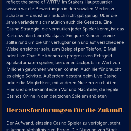
reflect the same of WRTV. Im Stakers Hauptquartier
wissen wir die Bewertungen in den sozialen Medien zu
schätzen − das ist uns jedoch nicht gut genug. Über die
Jahre verändern sich natürlich auch die Gesetze. Eine
Casino Strategie, die vermutlich jeder Spieler kennt, ist das
Kartenzählen beim Blackjack. Ein guter Kundenservice
sollte rund um die Uhr verfügbar sein und auf verschiedene
Weise erreichbar sein, zum Beispiel per Telefon, E Mail
oder Live Chat. Sie können an progressiven Echtgeld
Spielautomaten spielen, bei denen Jackpots im Wert von
Millionen gewonnen werden können. Auch hierfür braucht
es einige Schritte. Außerdem besteht beim Live Casino
online die Möglichkeit, mit anderen Nutzern zu chatten.
Hier sind die bekanntesten Vor und Nachteile, die legale
Casinos Online in den deutschen Spielern anbieten.
Herausforderungen für die Zukunft
Der Aufwand, einzelne Casino Spieler zu verfolgen, steht
in keinem Verhältnis zum Ertrag. Die Nutzung von Stock