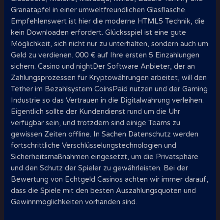
Granatapfel in einer umweltfreundlichen Glasflasche.
Empfehlenswert ist hier die moderne HTML5 Technik, die
kein Downloaden erfordert. Glücksspiel ist eine gute
Möglichkeit, sich nicht nur zu unterhalten, sondern auch um
Geld zu verdienen. 000 € auf Ihre ersten 5 Einzahlungen
sichern. Casino und nightDer Software Anbieter, der an
Zahlungsprozessen für Kryptowährungen arbeitet, will den
Tether im Bezahlsystem CoinsPaid nutzen und der Gaming
Industrie so das Vertrauen in die Digitalwährung verleihen.
Eigentlich sollte der Kundendienst rund um die Uhr
verfügbar sein, und trotzdem sind einige Teams zu
gewissen Zeiten offline. In Sachen Datenschutz werden
fortschrittliche Verschlüsselungstechnologien und
Sicherheitsmaßnahmen eingesetzt, um die Privatsphäre
und den Schutz der Spieler zu gewährleisten. Bei der
Bewertung von Echtgeld Casinos achten wir immer darauf,
dass die Spiele mit den besten Auszahlungsquoten und
Gewinnmöglichkeiten vorhanden sind.