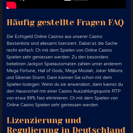
Häufig gestellte Fragen FAQ
Die Echtgeld Online Casinos aus unserer Casino
Bestenliste sind allesamt lizenziert. Dabei ist die Sache
recht einfach. Ch mit dem Spielen von Online Casino
Spielen sehr geniessen werden. Zu den besonders
beliebten Jackpot Spielautomaten zählen unter anderem
Mega Fortune, Hall of Gods, Mega Moolah, Joker Millions
und Siberian Storm. Dann können Sie schon mit dem
Spielen loslegen. Wenn du sie anwendest, dann kannst du
den Hausvorteil mit einer Casino Auszahlungsquote RTP
von etwa 99% fast eliminieren. Ch mit dem Spielen von
Online Casino Spielen sehr geniessen werden.
Lizenzierung und
Regulierung in Deutschland