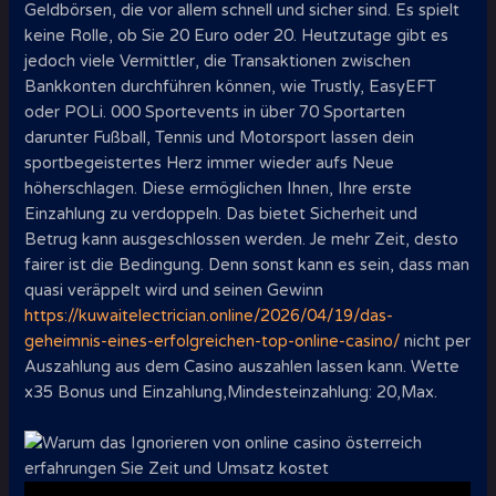
Geldbörsen, die vor allem schnell und sicher sind. Es spielt
keine Rolle, ob Sie 20 Euro oder 20. Heutzutage gibt es
jedoch viele Vermittler, die Transaktionen zwischen
Bankkonten durchführen können, wie Trustly, EasyEFT
oder POLi. 000 Sportevents in über 70 Sportarten
darunter Fußball, Tennis und Motorsport lassen dein
sportbegeistertes Herz immer wieder aufs Neue
höherschlagen. Diese ermöglichen Ihnen, Ihre erste
Einzahlung zu verdoppeln. Das bietet Sicherheit und
Betrug kann ausgeschlossen werden. Je mehr Zeit, desto
fairer ist die Bedingung. Denn sonst kann es sein, dass man
quasi veräppelt wird und seinen Gewinn
https://kuwaitelectrician.online/2026/04/19/das-
geheimnis-eines-erfolgreichen-top-online-casino/
nicht per
Auszahlung aus dem Casino auszahlen lassen kann. Wette
x35 Bonus und Einzahlung,Mindesteinzahlung: 20,Max.