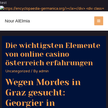
test
Nour AlElmia
MA
ME
Die wichtigsten Elemente
von online casino
österreich erfahrungen
Uncategorized
/ By
admin
Wegen Mordes in
Graz gesucht:
Georgier in