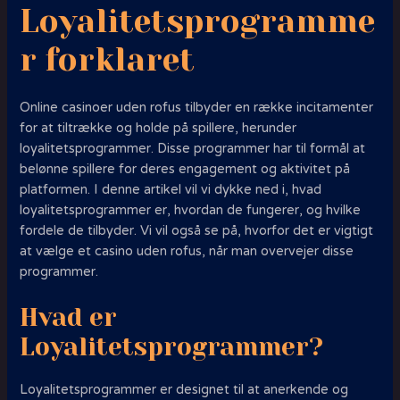
Loyalitetsprogramme
r forklaret
Online casinoer uden rofus tilbyder en række incitamenter
for at tiltrække og holde på spillere, herunder
loyalitetsprogrammer. Disse programmer har til formål at
belønne spillere for deres engagement og aktivitet på
platformen. I denne artikel vil vi dykke ned i, hvad
loyalitetsprogrammer er, hvordan de fungerer, og hvilke
fordele de tilbyder. Vi vil også se på, hvorfor det er vigtigt
at vælge et casino uden rofus, når man overvejer disse
programmer.
Hvad er
Loyalitetsprogrammer?
Loyalitetsprogrammer er designet til at anerkende og