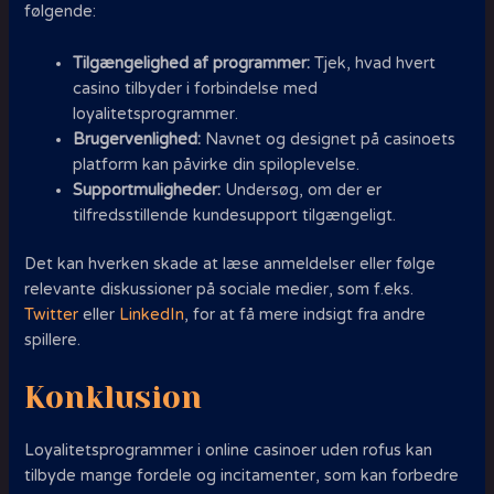
følgende:
Tilgængelighed af programmer:
Tjek, hvad hvert
casino tilbyder i forbindelse med
loyalitetsprogrammer.
Brugervenlighed:
Navnet og designet på casinoets
platform kan påvirke din spiloplevelse.
Supportmuligheder:
Undersøg, om der er
tilfredsstillende kundesupport tilgængeligt.
Det kan hverken skade at læse anmeldelser eller følge
relevante diskussioner på sociale medier, som f.eks.
Twitter
eller
LinkedIn
, for at få mere indsigt fra andre
spillere.
Konklusion
Loyalitetsprogrammer i online casinoer uden rofus kan
tilbyde mange fordele og incitamenter, som kan forbedre