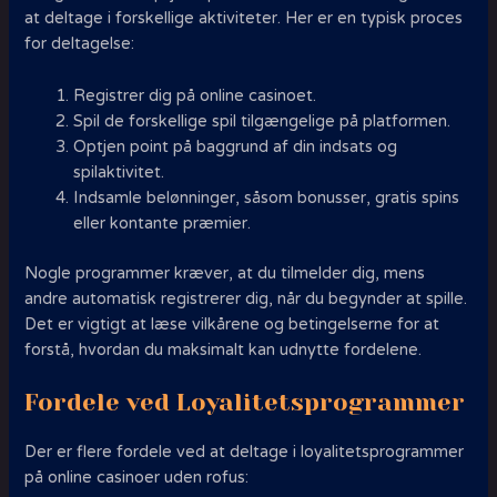
at deltage i forskellige aktiviteter. Her er en typisk proces
for deltagelse:
Registrer dig på online casinoet.
Spil de forskellige spil tilgængelige på platformen.
Optjen point på baggrund af din indsats og
spilaktivitet.
Indsamle belønninger, såsom bonusser, gratis spins
eller kontante præmier.
Nogle programmer kræver, at du tilmelder dig, mens
andre automatisk registrerer dig, når du begynder at spille.
Det er vigtigt at læse vilkårene og betingelserne for at
forstå, hvordan du maksimalt kan udnytte fordelene.
Fordele ved Loyalitetsprogrammer
Der er flere fordele ved at deltage i loyalitetsprogrammer
på online casinoer uden rofus: