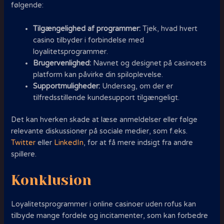
følgende:
Tilgængelighed af programmer:
Tjek, hvad hvert
casino tilbyder i forbindelse med
loyalitetsprogrammer.
Brugervenlighed:
Navnet og designet på casinoets
platform kan påvirke din spiloplevelse.
Supportmuligheder:
Undersøg, om der er
tilfredsstillende kundesupport tilgængeligt.
Det kan hverken skade at læse anmeldelser eller følge
relevante diskussioner på sociale medier, som f.eks.
Twitter
eller
LinkedIn
, for at få mere indsigt fra andre
spillere.
Konklusion
Loyalitetsprogrammer i online casinoer uden rofus kan
tilbyde mange fordele og incitamenter, som kan forbedre