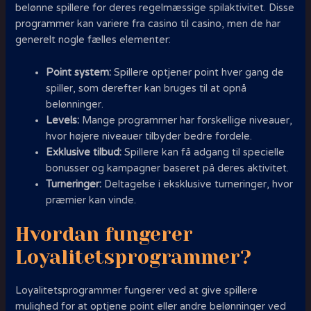
belønne spillere for deres regelmæssige spilaktivitet. Disse
programmer kan variere fra casino til casino, men de har
generelt nogle fælles elementer:
Point system:
Spillere optjener point hver gang de
spiller, som derefter kan bruges til at opnå
belønninger.
Levels:
Mange programmer har forskellige niveauer,
hvor højere niveauer tilbyder bedre fordele.
Exklusive tilbud:
Spillere kan få adgang til specielle
bonusser og kampagner baseret på deres aktivitet.
Turneringer:
Deltagelse i eksklusive turneringer, hvor
præmier kan vinde.
Hvordan fungerer
Loyalitetsprogrammer?
Loyalitetsprogrammer fungerer ved at give spillere
mulighed for at optjene point eller andre belønninger ved