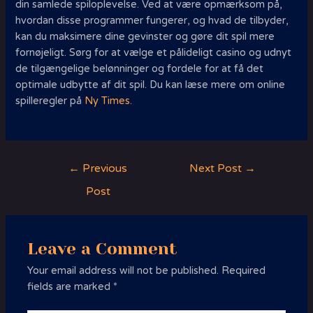
din samlede spiloplevelse. Ved at være opmærksom på,
hvordan disse programmer fungerer, og hvad de tilbyder,
kan du maksimere dine gevinster og gøre dit spil mere
fornøjeligt. Sørg for at vælge et pålideligt casino og udnyt
de tilgængelige belønninger og fordele for at få det
optimale udbytte af dit spil. Du kan læse mere om online
spilleregler på
Ny Times
.
Post
←
Previous
Next Post
→
navigation
Post
Leave a Comment
Your email address will not be published.
Required
fields are marked
*