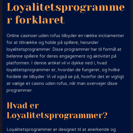
Loyalitetsprogramme
r forklaret
Online casinoer uden rofus tilbyder en række incitamenter
for at tiltrække og holde på spillere, herunder
loyalitetsprogrammer. Disse programmer har til formål at
belønne spillere for deres engagement og aktivitet på
platformen. I denne artikel vil vi dykke ned i, hvad
loyalitetsprogrammer er, hvordan de fungerer, og hvilke
fordele de tilbyder. Vi vil også se på, hvorfor det er vigtigt
at vælge et casino uden rofus, når man overvejer disse
programmer.
Hvad er
Loyalitetsprogrammer?
Loyalitetsprogrammer er designet til at anerkende og