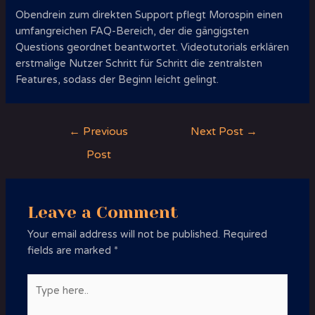
Obendrein zum direkten Support pflegt Morospin einen
umfangreichen FAQ-Bereich, der die gängigsten
Questions geordnet beantwortet. Videotutorials erklären
erstmalige Nutzer Schritt für Schritt die zentralsten
Features, sodass der Beginn leicht gelingt.
Post
←
Previous
Next Post
→
navigation
Post
Leave a Comment
Your email address will not be published.
Required
fields are marked
*
Type
here..