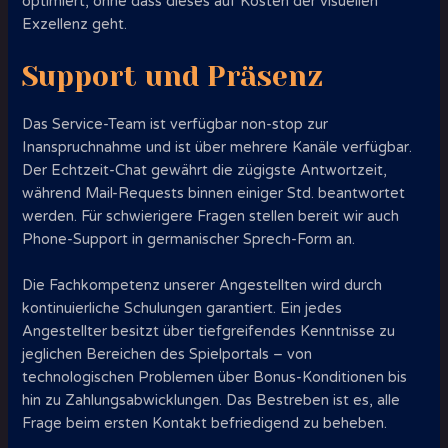
optimiert, ohne dass dieses auf Kosten der visuellen
Exzellenz geht.
Support und Präsenz
Das Service-Team ist verfügbar non-stop zur
Inanspruchnahme und ist über mehrere Kanäle verfügbar.
Der Echtzeit-Chat gewährt die zügigste Antwortzeit,
während Mail-Requests binnen einiger Std. beantwortet
werden. Für schwierigere Fragen stellen bereit wir auch
Phone-Support in germanischer Sprech-Form an.
Die Fachkompetenz unserer Angestellten wird durch
kontinuierliche Schulungen garantiert. Ein jedes
Angestellter besitzt über tiefgreifendes Kenntnisse zu
jeglichen Bereichen des Spielportals – von
technologischen Problemen über Bonus-Konditionen bis
hin zu Zahlungsabwicklungen. Das Bestreben ist es, alle
Frage beim ersten Kontakt befriedigend zu beheben.