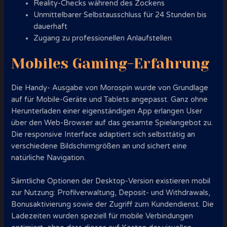
Reality-Checks während des Zockens
Unmittelbarer Selbstausschluss für 24 Stunden bis
dauerhaft
Zugang zu professionellen Anlaufstellen
Mobiles Gaming-Erfahrung
Die Handy- Ausgabe von Morospin wurde von Grundlage
auf für Mobile-Geräte und Tablets angepasst. Ganz ohne
Herunterladen einer eigenständigen App erlangen User
über den Web-Browser auf das gesamte Spielangebot zu.
Die responsive Interface adaptiert sich selbsttätig an
verschiedene Bildschirmgrößen an und sichert eine
natürliche Navigation.
Sämtliche Optionen der Desktop-Version existieren mobil
zur Nutzung: Profilverwaltung, Deposit- und Withdrawals,
Bonusaktivierung sowie der Zugriff zum Kundendienst. Die
Ladezeiten wurden speziell für mobile Verbindungen