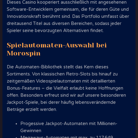
Dieses Casino kooperiert ausschließlich mit angesehenen
Software-Entwicklern gemeinsam, die für deren Güte und
Innovationskraft berühmt sind. Das Portfolio umfasst über
dreitausend Titel aus diversen Bereichen, sodass jeder
Spieler seine bevorzugten Alternativen findet.
Spielautomaten-Auswahl bei
Morospin
Die Automaten-Bibliothek stellt das Kern dieses
Sortiments. Von klassischen Retro-Slots bis hinauf zu
zeitgemäßen Videospielautomaten mit detaillierten
Bonus-Features – die Vielfalt erlaubt keine Hoffnungen
offen. Besonders erfreut sind wir auf unsere besonderen
Jackpot-Spiele, bei derer häufig lebensverändernde
Beträge erzielt werden.
Progessive Jackpot-Automaten mit Millionen-
Gewinnen
Megaways-Automaten mit max. zu 117.649