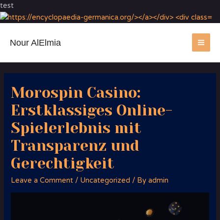
test
Nour AlElmia
MA
ME
Morospin Casino:
Erstklassiges Online-
Spielerlebnis mit
Transparenz und
Gerechtigkeit
Leave a Comment
/
Uncategorized
/ By
admin