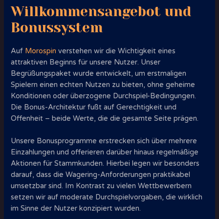
Willkommensangebot und
Bonussystem
Auf
Morospin
verstehen wir die Wichtigkeit eines
attraktiven Beginns für unsere Nutzer. Unser
Begrüßungspaket wurde entwickelt, um erstmaligen
Spielern einen echten Nutzen zu bieten, ohne geheime
Konditionen oder überzogene Durchspiel-Bedingungen.
Die Bonus-Architektur fußt auf Gerechtigkeit und
Offenheit – beide Werte, die die gesamte Seite prägen.
Unsere Bonusprogramme erstrecken sich über mehrere
Einzahlungen und offerieren darüber hinaus regelmäßige
Aktionen für Stammkunden. Hierbei legen wir besonders
darauf, dass die Wagering-Anforderungen praktikabel
umsetzbar sind. Im Kontrast zu vielen Wettbewerbern
setzen wir auf moderate Durchspielvorgaben, die wirklich
im Sinne der Nutzer konzipiert wurden.