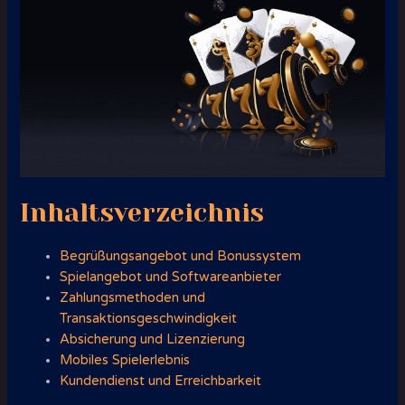
Inhaltsverzeichnis
Begrüßungsangebot und Bonussystem
Spielangebot und Softwareanbieter
Zahlungsmethoden und
Transaktionsgeschwindigkeit
Absicherung und Lizenzierung
Mobiles Spielerlebnis
Kundendienst und Erreichbarkeit