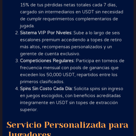
15% de tus pérdidas netas totales cada 7 días,
cargado sin intermediarios en USDT sin necesidad
de cumplir requerimientos complementarios de
jugada.
Sistema VIP Por Niveles:
Sube a lo largo de seis
escalones premium accediendo a topes de retiro
más altos, recompensas personalizados y un
gerente de cuenta exclusivo.
Competiciones Regulares:
Participa en torneos de
frecuencia mensual con pools de ganancias que
exceden los 50,000 USDT, repartidos entre los
primeros clasificados.
Spins Sin Costo Cada Día:
Solicita spins sin ingreso
en juegos escogidos, con beneficios acreditadas
íntegramente en USDT sin topes de extracción
superior.
Servicio Personalizada para
Jugadores