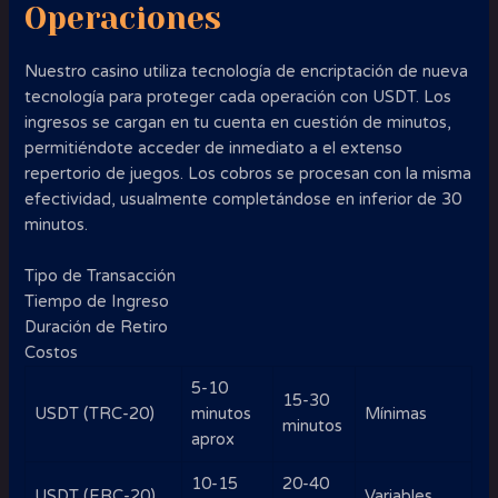
Operaciones
Nuestro casino utiliza tecnología de encriptación de nueva
tecnología para proteger cada operación con USDT. Los
ingresos se cargan en tu cuenta en cuestión de minutos,
permitiéndote acceder de inmediato a el extenso
repertorio de juegos. Los cobros se procesan con la misma
efectividad, usualmente completándose en inferior de 30
minutos.
Tipo de Transacción
Tiempo de Ingreso
Duración de Retiro
Costos
5-10
15-30
USDT (TRC-20)
minutos
Mínimas
minutos
aprox
10-15
20-40
USDT (ERC-20)
Variables