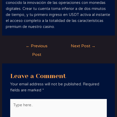
conocido la innovación de las operaciones con monedas
digitales. Crear tu cuenta toma inferior a de dos minutos
de tiempo, y tu primero ingreso en USDT activa al instante
el acceso completo a la totalidad de las características
premium de nuestro casino.
Post
←
Previous
Next Post
→
navigation
Post
Leave a Comment
Your email address will not be published.
Required
fields are marked
*
Type
here..