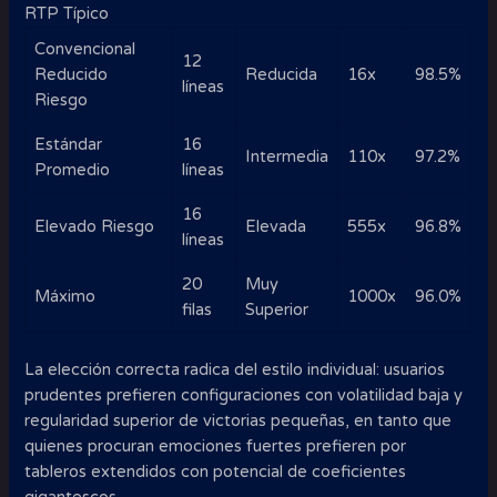
RTP Típico
Convencional
12
Reducido
Reducida
16x
98.5%
líneas
Riesgo
Estándar
16
Intermedia
110x
97.2%
Promedio
líneas
16
Elevado Riesgo
Elevada
555x
96.8%
líneas
20
Muy
Máximo
1000x
96.0%
filas
Superior
La elección correcta radica del estilo individual: usuarios
prudentes prefieren configuraciones con volatilidad baja y
regularidad superior de victorias pequeñas, en tanto que
quienes procuran emociones fuertes prefieren por
tableros extendidos con potencial de coeficientes