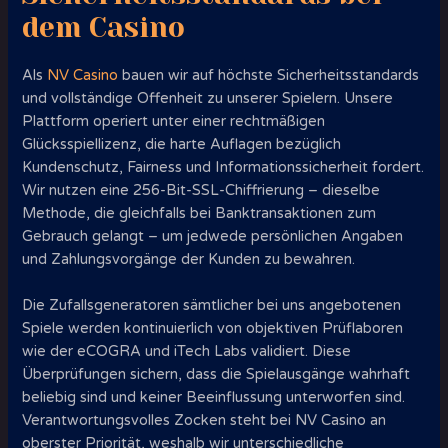
dem Casino
Als
NV Casino
bauen wir auf höchste Sicherheitsstandards
und vollständige Offenheit zu unserer Spielern. Unsere
Plattform operiert unter einer rechtmäßigen
Glücksspiellizenz, die harte Auflagen bezüglich
Kundenschutz, Fairness und Informationssicherheit fordert.
Wir nutzen eine 256-Bit-SSL-Chiffrierung – dieselbe
Methode, die gleichfalls bei Banktransaktionen zum
Gebrauch gelangt – um jedwede persönlichen Angaben
und Zahlungsvorgänge der Kunden zu bewahren.
Die Zufallsgeneratoren sämtlicher bei uns angebotenen
Spiele werden kontinuierlich von objektiven Prüflaboren
wie der eCOGRA und iTech Labs validiert. Diese
Überprüfungen sichern, dass die Spielausgänge wahrhaft
beliebig sind und keiner Beeinflussung unterworfen sind.
Verantwortungsvolles Zocken steht bei NV Casino an
oberster Priorität, weshalb wir unterschiedliche