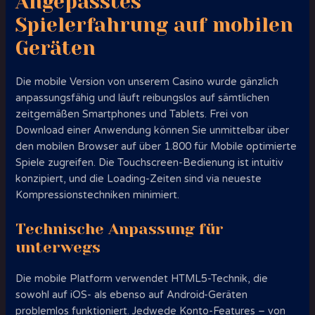
Angepasstes
Spielerfahrung auf mobilen
Geräten
Die mobile Version von unserem Casino wurde gänzlich
anpassungsfähig und läuft reibungslos auf sämtlichen
zeitgemäßen Smartphones und Tablets. Frei von
Download einer Anwendung können Sie unmittelbar über
den mobilen Browser auf über 1.800 für Mobile optimierte
Spiele zugreifen. Die Touchscreen-Bedienung ist intuitiv
konzipiert, und die Loading-Zeiten sind via neueste
Kompressionstechniken minimiert.
Technische Anpassung für
unterwegs
Die mobile Platform verwendet HTML5-Technik, die
sowohl auf iOS- als ebenso auf Android-Geräten
problemlos funktioniert. Jedwede Konto-Features – von