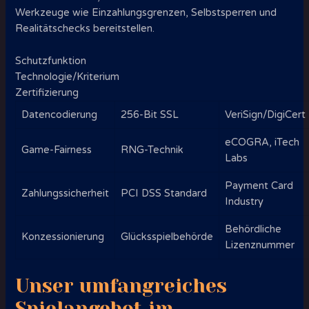
Werkzeuge wie Einzahlungsgrenzen, Selbstsperren und
Realitätschecks bereitstellen.
Schutzfunktion
Technologie/Kriterium
Zertifizierung
Datencodierung
256-Bit SSL
VeriSign/DigiCert
eCOGRA, iTech
Game-Fairness
RNG-Technik
Labs
Payment Card
Zahlungssicherheit
PCI DSS Standard
Industry
Behördliche
Konzessionierung
Glücksspielbehörde
Lizenznummer
Unser umfangreiches
Spielangebot im