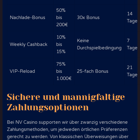
50%
14
Nachlade-Bonus
bis
30x Bonus
Tage
200€
10%
Keine
7
Weekly Cashback
bis
Durchspielbedingung
Tage
15%
75%
21
VIP-Reload
bis
25-fach Bonus
Tage
1.000€
Sichere und mannigfaltige
Zahlungsoptionen
Bei NV Casino supporten wir über zwanzig verschiedene
Zahlungsmethoden, um jedweden örtlichen Präferenzen
gerecht zu werden. Von klassischen Überweisungen über