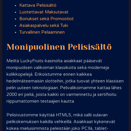
Kattava Pelisisältö
Luotettavat Maksutavat
Bonukset sekä Promootiot
Asiakaspalvelu sekä Tuki
Turvallinen Pelaaminen
Monipuolinen Pelisisältö
Meiltä LuckyFruits-kasinolta asiakkaat pääsevät
monipuolisen valikoiman klassikoita sekä moderneja
kolikkopelejä. Erikoistumme ennen kaikkea
hedelmäteemaisiin slotteihin, jotka tuovat yhteen klassisen
pelin uuteen teknologiaan. Pelivalikoimamme kattaa lähes
2000 eri peliä, joista kaikki on varmennettu ja sertifioitu
riippumattomien testaajien kautta.
Pelisivustomme käyttää HTML5, mikä sallii sulavan
pelikokemuksen kaikilla vehkeillä. Asiakkaat kykenevät
kokea mieluisimmista peleistään joko PC:llä, tablet-