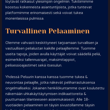
löytävät ratkaisut yleisimpiin ongelmiin. Tukitiimimme
koostuu kokenneista asiantuntijoista, jotka tuntevat
platformimme erinomaisesti sekä voivat tukea
monenlaisissa pulmissa.
Turvallinen Pelaaminen
Olemme vahvasti keskittyneet tarjoamaan turvallisen ja
vastuullisen pelialustan kaikille pelaajillemme. Tuomme
useita tapoja, joiden avulla käyttäjät voivat säädellä peliä,
esimerkiksi tallennusrajat, maksimitappiot,
pelisessioajastimet sekä itsesulun.
Yhdessä Peluurin kanssa kanssa tuomme tukea &
neuvontaa pelaajille, jotka näkevät peliharrastuksensa
ongelmalliseksi. Jokainen henkilökuntamme ovat koulutettu
näkemään uhkakäyttäytymisen indikaattoreita &
puuttumaan tilanteeseen asianmukaisesti. Alle 18-
vuotiaiden pelaaminen on täysin sivustollamme täysin