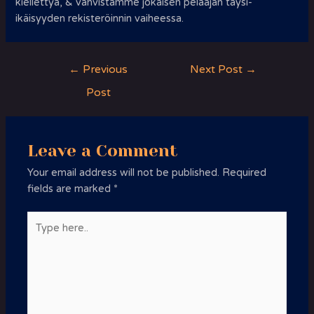
kiellettyä, & vahvistamme jokaisen pelaajan täysi-
ikäisyyden rekisteröinnin vaiheessa.
Post
←
Previous
Next Post
→
navigation
Post
Leave a Comment
Your email address will not be published.
Required
fields are marked
*
Type
here..