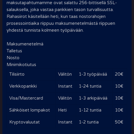
maksutapahtumamme ovat salattu 256-bittisellä SSL-
salauksella, joka vastaa pankkien tason turvallisuutta.
Rahasiirot käsitellään heti, kun taas nostorahojen
prosessointiaika riippuu maksumenetelmästä riippuen
yhdestä tunnista kolmeen työpäivään.
Maksumenetelmä
Talletus
Nosto
Minimikotiutus
Tilisiirto
Välitön
1-3 työpäivää
20€
Verkkopankki
Instant
1-24 tuntia
10€
Visa/Mastercard
Välitön
1-3 arkipäivää
10€
Sähköiset lompakot
Heti
1-12 tuntia
10€
Kryptovaluutat
Instant
1-2 tuntia
50€