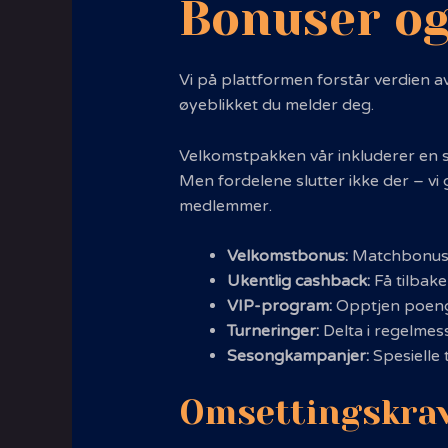
Bonuser og
Vi på plattformen forstår verdien a
øyeblikket du melder deg.
Velkomstpakken vår inkluderer en s
Men fordelene slutter ikke der – vi
medlemmer.
Velkomstbonus:
Matchbonus p
Ukentlig cashback:
Få tilbake
VIP-program:
Opptjen poeng 
Turneringer:
Delta i regelmes
Sesongkampanjer:
Spesielle 
Omsettingskrav