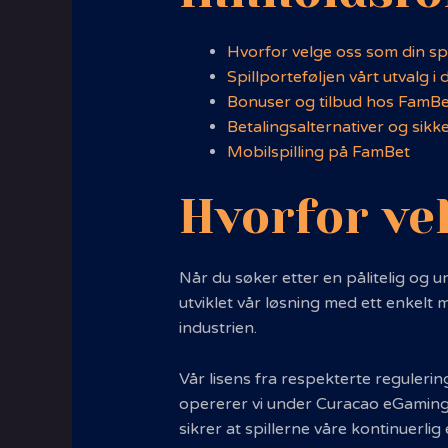
Hvorfor velge oss som din sp
Spillporteføljen vårt utvalg i
Bonuser og tilbud hos FamBe
Betalingsalternativer og sikk
Mobilspilling på FamBet
Hvorfor ve
Når du søker etter en pålitelig og 
utviklet vår løsning med ett enkelt 
industrien.
Vår lisens fra respekterte regulerin
opererer vi under Curacao eGaming-
sikrer at spillerne våre kontinuerli