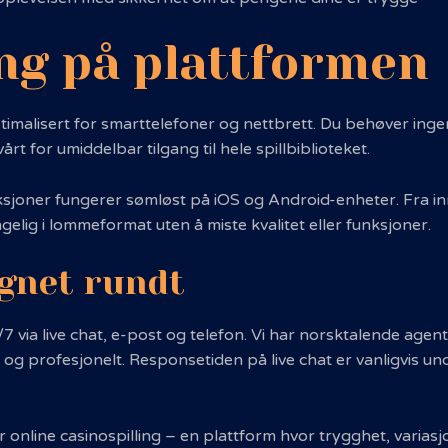
ing på plattformen
timalisert for smarttelefoner og nettbrett. Du behøver ing
årt for umiddelbar tilgang til hele spillbiblioteket.
nksjoner fungerer sømløst på iOS og Android-enheter. Fra in
ngelig i lommeformat uten å miste kvalitet eller funksjoner.
gnet rundt
/7 via live chat, e-post og telefon. Vi har norsktalende ag
g profesjonelt. Responsetiden på live chat er vanligvis unde
online casinospilling – en plattform hvor trygghet, variasj