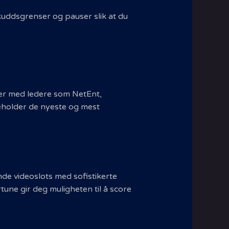
nskuddsgrenser og pauser slik at du
ider med ledere som NetEnt,
neholder de nyeste og mest
nde videoslots med sofistikerte
ne gir deg muligheten til å score