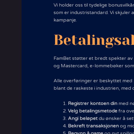
Vi holder oss til tydelige bonusvi
som er industristandard. Vi skjuler a
kampanje.
Betalingsa
FamBet støtter et bredt spekter av
og Mastercard, e-lommebøker som S
Alle overføringer er beskyttet me
blant de raskeste i industrien, med 
Registrer kontoen din
med nød
Velg betalingsmetode
fra ove
Angi beløpet
du ønsker å se
Bekreft transaksjonen
og mid
Begynn å game
og nyt spillo