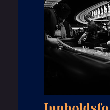
Innholdsfo