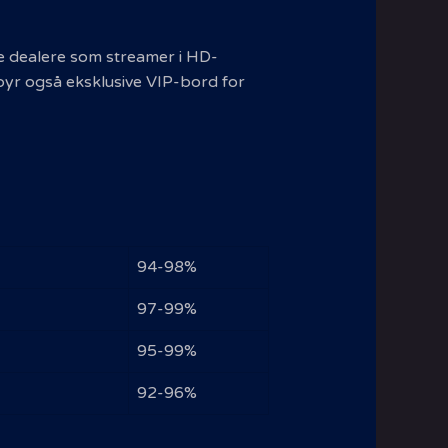
le dealere som streamer i HD-
tilbyr også eksklusive VIP-bord for
94-98%
97-99%
95-99%
92-96%