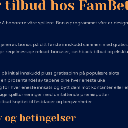
 tilbud hos FamBe
v å honorere våre spillere. Bonusprogrammet vårt er designet
jenerøs bonus på ditt første innskudd sammen med gratissp
 gir regelmessige reload-bonuser, cashback-tilbud og eksklus
å initial innskudd pluss gratisspinn på populære slots
 en prosentandel av tapene dine hver eneste uke
for hver eneste innsats og bytt dem mot kontanter eller ek
sige spillturneringer med omfattende premiepotter
tilbud knyttet til festdager og begivenheter
 og betingelser