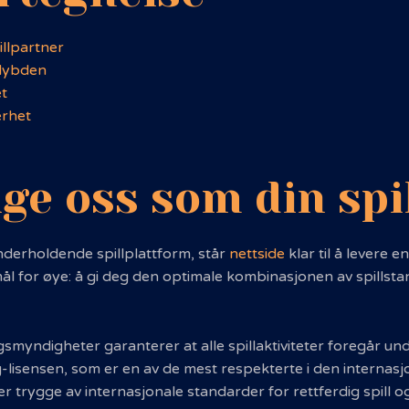
illpartner
 dybden
t
erhet
lge oss som din spi
underholdende spillplattform, står
nettside
klar til å levere e
mål for øye: å gi deg den optimale kombinasjonen av spillsta
gsmyndigheter garanterer at alle spillaktiviteter foregår u
lisensen, som er en av de mest respekterte i den internasj
g er trygge av internasjonale standarder for rettferdig spill 