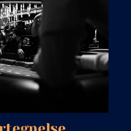
rtegnelse