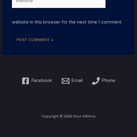
website in this browser for the next time I comment.
Facebook
Email
Phone
Copyright © 2026 Nour AlElmia