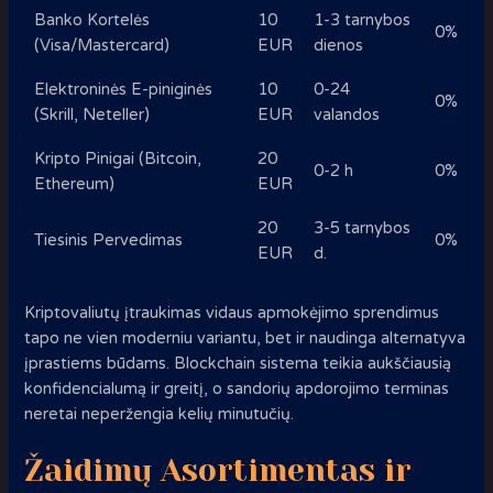
Banko Kortelės
10
1-3 tarnybos
0%
(Visa/Mastercard)
EUR
dienos
Elektroninės E-piniginės
10
0-24
0%
(Skrill, Neteller)
EUR
valandos
Kripto Pinigai (Bitcoin,
20
0-2 h
0%
Ethereum)
EUR
20
3-5 tarnybos
Tiesinis Pervedimas
0%
EUR
d.
Kriptovaliutų įtraukimas vidaus apmokėjimo sprendimus
tapo ne vien moderniu variantu, bet ir naudinga alternatyva
įprastiems būdams. Blockchain sistema teikia aukščiausią
konfidencialumą ir greitį, o sandorių apdorojimo terminas
neretai neperžengia kelių minutučių.
Žaidimų Asortimentas ir