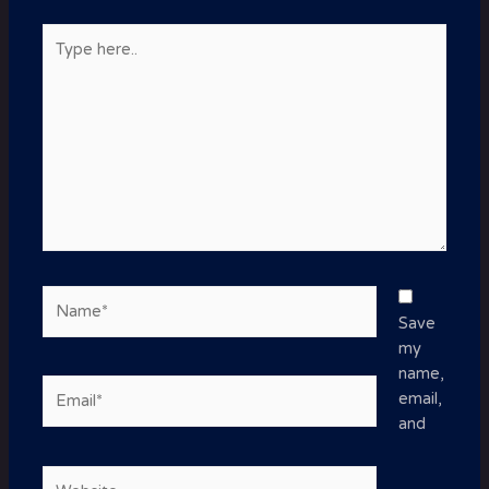
Type
here..
Name*
Save
my
name,
Email*
email,
and
Website