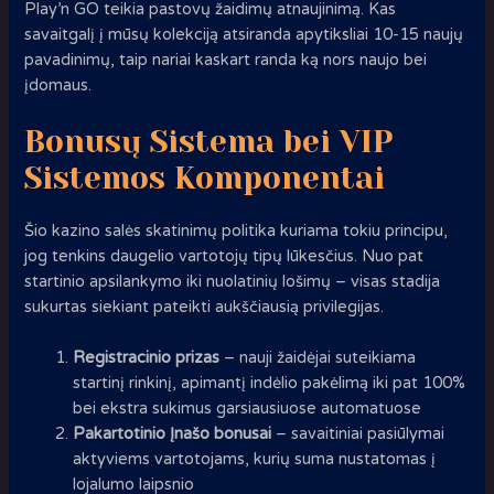
Play’n GO teikia pastovų žaidimų atnaujinimą. Kas
savaitgalį į mūsų kolekciją atsiranda apytiksliai 10-15 naujų
pavadinimų, taip nariai kaskart randa ką nors naujo bei
įdomaus.
Bonusų Sistema bei VIP
Sistemos Komponentai
Šio kazino salės skatinimų politika kuriama tokiu principu,
jog tenkins daugelio vartotojų tipų lūkesčius. Nuo pat
startinio apsilankymo iki nuolatinių lošimų – visas stadija
sukurtas siekiant pateikti aukščiausią privilegijas.
Registracinio prizas
– nauji žaidėjai suteikiama
startinį rinkinį, apimantį indėlio pakėlimą iki pat 100%
bei ekstra sukimus garsiausiuose automatuose
Pakartotinio Įnašo bonusai
– savaitiniai pasiūlymai
aktyviems vartotojams, kurių suma nustatomas į
lojalumo laipsnio