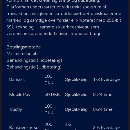
komfort når det drejer sig til ind- og udbetaling.
Platformen understøtter et vidtstrakt spektrum af
transaktionsmuligheder skræddersyet det danskbaserede
marked, og samtlige overførsler er krypteret med 256-bit
SSL-teknologi – samme sikkerhedsniveau som
verdensomspændende finansinstitutioner bruger.
Betalingsmetode
Minimumsbeløb
Behandlingstid (Indbetaling)
Behandlingstid (Udbetaling)
100
Dankort
Øjeblikkelig
1-3 hverdage
DKK
MobilePay
50 DKK
Øjeblikkelig
0-24 timer
100
Trustly
Øjeblikkelig
0-24 timer
DKK
200
1-2
Bankoverførsel
2-5 hverdage