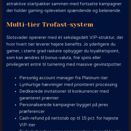
attraktive startpakker sammen med fortsatte kampagner
der holder gaming-oplevelsen spændende og belønende.
Multi-tier Trofast-system
Slotsvader opererer med ét sekslagsdelt VIP-struktur, der
hvor hvert tier leverer højere benefits. Jo yderligere du
gamer, i større grad raskere opbygger du loyalitetspoint,
som kan ændres til bonus-valuta, frie spins eller
privilegeret entré til turnering med massive gevinstpotter.
Personlig account manager fra Platinum-tier
Lynhurtige hævninger med prioriteret processing
Dedikerede invitationer til konkurrencer med
garanteret præmier
Personaliserede kampagner bygget på jeres
præferencer
Cash-refund på nettotab op til 15 pct. for højeste
VIP-tier