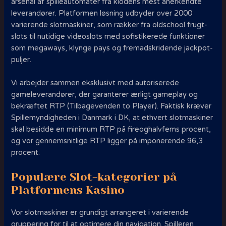
arsenal af spilleautomater fra klodens mest anerkendte
leverandører. Platformen løsning udbyder over 2000
varierende slotmaskiner, som rækker fra oldschool frugt-
slots til nutidige videoslots med sofistikerede funktioner
som megaways, klynge pays og fremadskridende jackpot-
puljer.
Vi arbejder sammen eksklusivt med autoriserede
gameleverandører, der garanterer ærligt gameplay og
bekræftet RTP (Tilbagevenden to Player). Faktisk kræver
Spillemyndigheden i Danmark i DK, at ethvert slotmaskiner
skal besidde en minimum RTP på fireoghalvfems procent,
og vor gennemsnitlige RTP ligger på imponerende 96,3
procent.
Populære Slot-kategorier på
Platformens Kasino
Vor slotmaskiner er grundigt arrangeret i varierende
gruppering for til at optimere din navigation. Spilleren