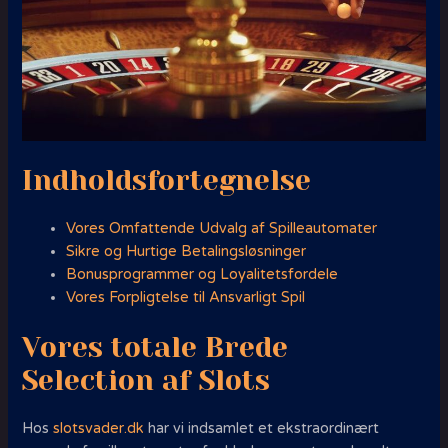
Indholdsfortegnelse
Vores Omfattende Udvalg af Spilleautomater
Sikre og Hurtige Betalingsløsninger
Bonusprogrammer og Loyalitetsfordele
Vores Forpligtelse til Ansvarligt Spil
Vores totale Brede
Selection af Slots
Hos
slotsvader.dk
har vi indsamlet et ekstraordinært