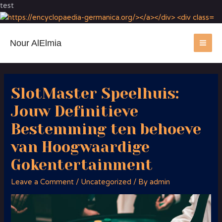
test
Nour AlElmia
MA
ME
SlotMaster Speelhuis:
Jouw Definitieve
Bestemming ten behoeve
van Hoogwaardige
Gokentertainment
Leave a Comment
/
Uncategorized
/ By
admin