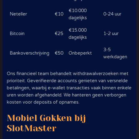
€10.000
Neteller
€10
0-24 uur
dagelijks
€15.000
Bitcoin
€25
1-2 uur
dagelijks
3-5
Bankoverschrijving
€50
Onbeperkt
werkdagen
Ons financieel team behandelt withdrawalverzoeken met
prioriteit. Geverifieerde accounts genieten van versnelde
betalingen, waarbij e-wallet transacties vaak binnen enkele
uren worden afgehandeld. We hanteren geen verborgen
kosten voor deposits of opnames.
Mobiel Gokken bij
SlotMaster