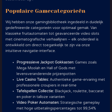
Populaire Gamecategorieën
Wij hebben onze gamingbibliotheek ingedeeld in duidelijk
gedefinieerde categorieën voor optimaal gemak. Van
klassieke fruitautomaten tot geavanceerde video slots
met cinematografische verhaallijnen – elk onderdeel is
ontwikkeld om direct toegankelijk te zijn via onze
intuïtieve navigatie-interface.
Progressieve Jackpot Gokkasten:
Games zoals
Mega Moolah en Hall of Gods met
levensveranderende prijzenpotten
Live Casino Tables:
Authentieke game-ervaring met
professionele croupiers in real-time
Tafelspellen Collectie:
Blackjack, roulette, baccarat
en poker in talloze varianten
Video Poker Automaten:
Strategische gameplay
met hoge uitbetalingspercentages tot 99,54%