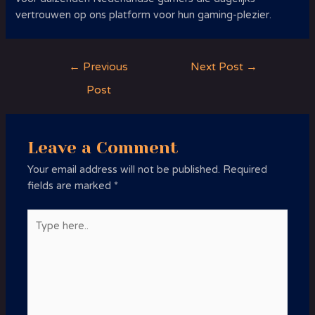
vertrouwen op ons platform voor hun gaming-plezier.
Post
←
Previous
Next Post
→
navigation
Post
Leave a Comment
Your email address will not be published.
Required
fields are marked
*
Type
here..