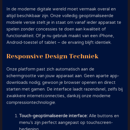
In de moderne digitale wereld moet vermaak overal en
altijd beschikbaar zijn. Onze volledig geoptimaliseerde
mobiele versie stelt je in staat om vanaf ieder apparaat te
spelen zonder concessies te doen aan kwaliteit of
functionaliteit. Of je nu gebruik maakt van een iPhone,
Android-toestel of tablet – de ervaring blijft identiek.
Responsive Design Techniek
Onze platform past zich automatisch aan de
schermgrootte van jouw apparaat aan. Geen aparte app-
downloads nodig; gewoon je browser openen en direct
starten met gamen. De interface laadt razendsnel, zelfs bij
zwakkere internetconnecties, dankzij onze moderne
compressiontechnologie.
Touch-geoptimaliseerde interface:
Alle buttons en
menu’s zijn perfect aangepast op touchscreen-
bediening