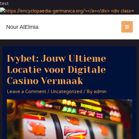
test
Nour AlElmia
MA
ME
Ivybet: Jouw Ultieme
Locatie voor Digitale
Casino Vermaak
Leave a Comment
/
Uncategorized
/ By
admin