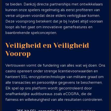
te bieden. Dankzij directe partnerships met ontwikkelaars
kunnen onze spelers regelmatig als eerst profiteren van
verse uitgaven voordat deze elders verkrijgbaar komen.
Deze voorsprong betekent dat je bij Ivybet altijd vooraan
loopt als het gaat om innovatieve gamefeatures en
baanbrekende spelconcepten.
Veiligheid en Veiligheid
Voorop
Vertrouwen vormt de fundering van alles wat wij doen. Ons
casino opereert onder strenge licentievoorwaarden en
hanteert SSL-encryptietechnologie van militaire graad om
alle transacties en persoonlijke gegevens te beschermen.
Elk spel op ons platform wordt gecontroleerd door
onafhankelijke auditbureaus zoals eCOGRA, die de
fairness en willekeurigheid van alle resultaten controleren.