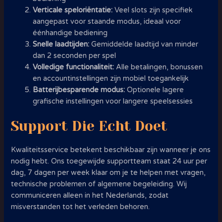
Verticale speloriëntatie:
Veel slots zijn specifiek
aangepast voor staande modus, ideaal voor
éénhandige bediening
Snelle laadtijden:
Gemiddelde laadtijd van minder
dan 2 seconden per spel
Volledige functionaliteit:
Alle betalingen, bonussen
en accountinstellingen zijn mobiel toegankelijk
Batterijbesparende modus:
Optionele lagere
grafische instellingen voor langere speelsessies
Support Die Echt Doet
Kwaliteitsservice betekent beschikbaar zijn wanneer je ons
nodig hebt. Ons toegewijde supportteam staat 24 uur per
dag, 7 dagen per week klaar om je te helpen met vragen,
technische problemen of algemene begeleiding. Wij
communiceren alleen in het Nederlands, zodat
misverstanden tot het verleden behoren.