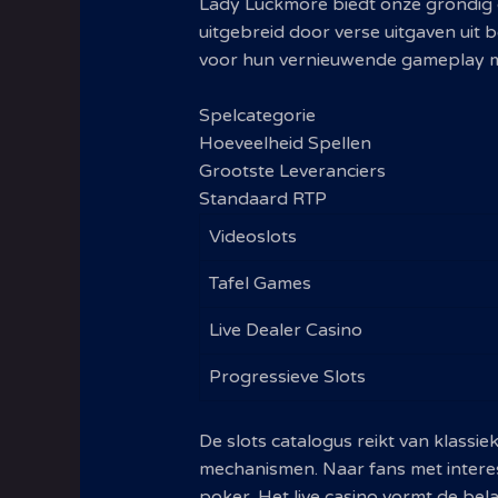
Lady Luckmore biedt onze grondig g
uitgebreid door verse uitgaven uit 
voor hun vernieuwende gameplay me
Spelcategorie
Hoeveelheid Spellen
Grootste Leveranciers
Standaard RTP
Videoslots
Tafel Games
Live Dealer Casino
Progressieve Slots
De slots catalogus reikt van klassi
mechanismen. Naar fans met interess
poker. Het live casino vormt de bel