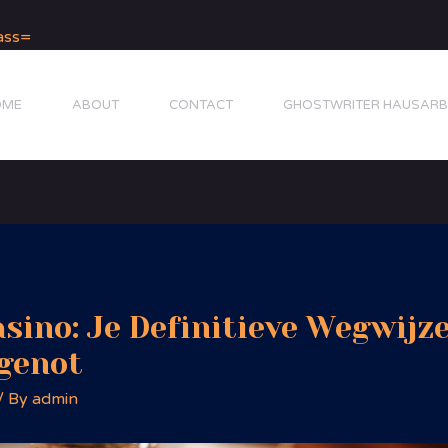
OME
ABOUT
CONTACT
GHOSTWRITER HAUSARB
sino: Je Definitieve Wegwijze
genot
/ By
admin