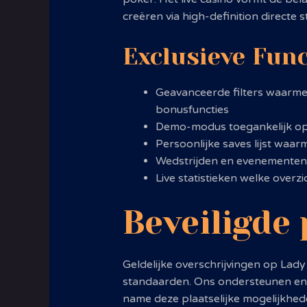
creëren via high-definition directe 
Exclusieve Func
Geavanceerde filters waarmee
bonusfuncties
Demo-modus toegankelijk op n
Persoonlijke saves lijst waa
Wedstrijden en evenementen p
Live statistieken welke overz
Beveiligde
Geldelijke overschrijvingen op Lad
standaarden. Ons ondersteunen enke
name deze plaatselijke mogelijkhed