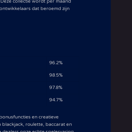
 Deze collectie wordt per maand
 ontwikkelaars dat beroemd zijn
96.2%
98.5%
97.8%
94.7%
 bonusfuncties en creatieve
 blackjack, roulette, baccarat en
e dealers onze echte spelervaring