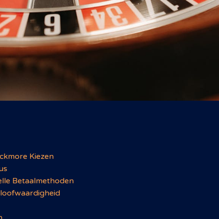
uckmore Kiezen
us
lle Betaalmethoden
eloofwaardigheid
n