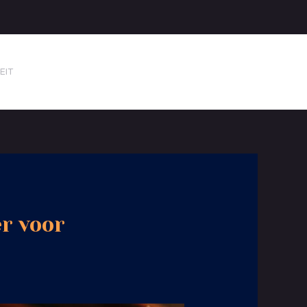
EIT
r voor