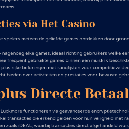
streams.
ties via Het Casino
 spelers meteen de geliefde games ontdekken door grond u
agenoeg elke games, ideaal richting gebruikers welke eerst
rmee frequent gebruikte games binnen één muisklik beschikb
lus rijke beloningen met ranglijsten voor competitieve de
icht bieden over activiteiten en prestaties voor bewuste geb
 plus Directe Beta
y Luckmore functioneren via geavanceerde encryptietechnol
l transacties die erkend gelden voor hun veiligheid met rap
en zoals iDEAL, waarbij transacties direct afgehandeld wor