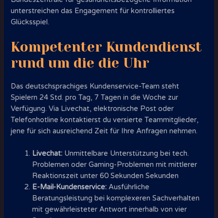
unterstreichen das Engagement für kontrolliertes
Glücksspiel.
Kompetenter Kundendienst
rund um die die Uhr
Das deutschsprachiges Kundenservice-Team steht
Spielern 24 Std. pro Tag, 7 Tagen in die Woche zur
Verfügung. Via Livechat, elektronische Post oder
Telefonhotline kontaktierst du versierte Teammitglieder,
jene für sich ausreichend Zeit für Ihre Anfragen nehmen.
Livechat:
Unmittelbare Unterstützung bei tech.
Problemen oder Gaming-Problemen mit mittlerer
Reaktionszeit unter 60 Sekunden Sekunden
E-Mail-Kundenservice:
Ausführliche
Beratungsleistung bei komplexeren Sachverhalten
mit gewährleisteter Antwort innerhalb von vier