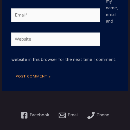
my
name,
Email*
email,
and
Website
website in this browser for the next time I comment.
Facebook
Email
Phone