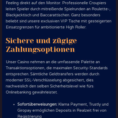
Feeling direkt auf den Monitor. Professionelle Croupiers
leiten Spieler durch mitreißende Spielrunden an Roulette-,
Blackjacktisch und Baccarattischen. Ganz besonders
beliebt sind unsere exclusiven VIP Tische mit gesteigerten
Einsatzgrenzen für ambitionierte High Roller.
Sichere und zügige
Zahlungsoptionen
Unser Casino nehmen an die umfassende Palette an
Transaktionsoptionen, die maximalen Security-Standards
entsprechen. Sämtliche Geldtransfers werden durch
moderner SSL-Verschlüsselung abgesichert, dies
nachweislich den selben Sicherheitslevel wie fürs
Onlinebanking gewährleistet.
Sofortüberweisungen:
Klarna Payment, Trustly und
Giropay ermöglichen Deposits in Realzeit frei von
Registrierung