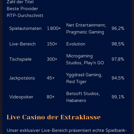
Zahl der Titel
Beste Provider
RTP-Durchschnitt
Net Entertainment,
Spielautomaten
1.800+
96,2%
Pragmatic Gaming
Live-Bereich
150+
Evolution
98,5%
Microgaming
Tischspiele
300+
97,8%
Studios, Play’n GO
Yggdrasil Gaming,
Jackpotslots
45+
94,5%
Red Tiger
Betsoft Studios,
Videopoker
80+
99,1%
Habanero
Live Casino der Extraklasse
Unser exklusiver Live-Bereich präsentiert echte Spielbank-