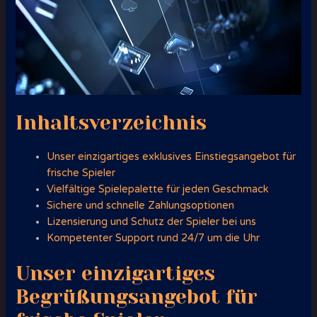
Inhaltsverzeichnis
Unser einzigartiges exklusives Einstiegsangebot für
frische Spieler
Vielfältige Spielepalette für jeden Geschmack
Sichere und schnelle Zahlungsoptionen
Lizensierung und Schutz der Spieler bei uns
Kompetenter Support rund 24/7 um die Uhr
Unser einzigartiges
Begrüßungsangebot für