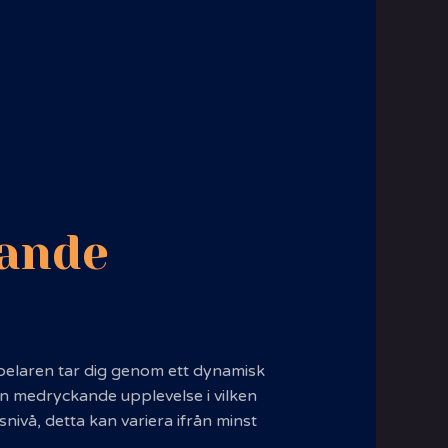
ande
spelaren tar dig genom ett dynamisk
 en medryckande upplevelse i vilken
tsnivå, detta kan variera ifrån minst