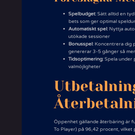
Spelbudget:
Sätt alltid en ty
bets som ger optimal speldu
Automatiskt spel:
Nyttja auto
utökade sessioner
Bonusspel:
Koncentrera dig på
genererar 3-5 gånger så mer
Tidsoptimering:
Spela under p
valmöjligheter
Utbetalnin
Återbetaln
Öppenhet gällande återbäring är fu
To Player) på 96,42 procent, vilke