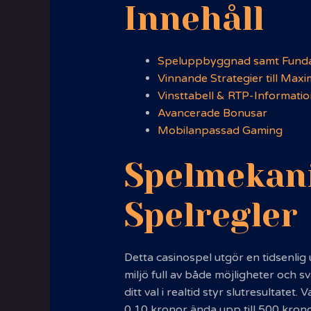
Innehåll
Speluppbyggnad samt Fund
Vinnande Strategier till Maxi
Vinsttabell & RTP-Informatio
Avancerade Bonusar
Mobilanpassad Gaming
Spelmekan
Spelregler
Detta casinospel utgör en tidsenlig
miljö full av både möjligheter och s
ditt val i realtid styr slutresultate
0,10 kronor ända upp till 500 kro