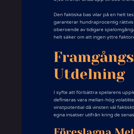
Den faktiska bas vilar på en helt 
garanterar hundraprocentig rättvis
oberoende av tidigare spelomgångar
helt säker om att ingen yttre faktor
Framgångsr
Utdelning
I syfte att förbättra spelarens upple
definieras vara mellan-hög volatili
vinstpotential då vinsten väl faktis
egna insatser utifrån kring de senas
Föreslagna Me