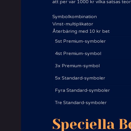
att per var 1000 kr vilka satsas te
Symbolkombination
Vinst-multiplikator
Återbäring med 10 kr bet
5st Premium-symboler
4st Premium-symbol
3x Premium-symbol
5x Standard-symboler
Fyra Standard-symboler
Tre Standard-symboler
Speciella 