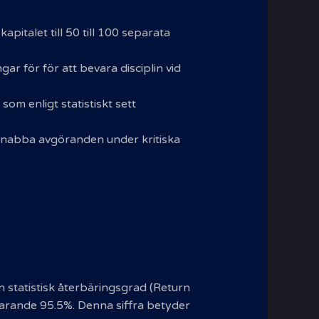
pitalet till 50 till 100 separata
r för för att bevara disciplin vid
om enligt statistiskt sett
snabba avgöranden under kritiska
 statistisk återbäringsgrad (Return
varande 95.5%. Denna siffra betyder