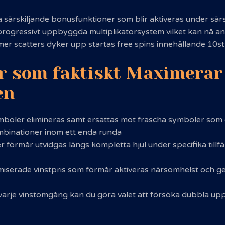
lera särskiljande bonusfunktioner som blir aktiveras under sä
rogressivt uppbyggda multiplikatorsystem vilket kan nå ända
r scatters dyker upp startas free spins innehållande 10st free
r som faktiskt Maximerar
en
oler elimineras samt ersättas mot fräscha symboler som 
mbinationer inom ett enda runda
 förmår utvidgas längs kompletta hjul under specifika tillfä
serade vinstpris som förmår aktiveras närsomhelst och ger
arje vinstomgång kan du göra valet att försöka dubbla upp 