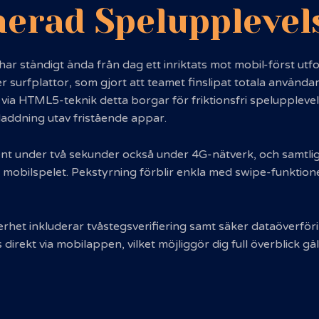
erad Spelupplevel
har ständigt ända från dag ett inriktats mot mobil-först ut
r surfplattor, som gjort att teamet finslipat totala använd
 via HTML5-teknik detta borgar för friktionsfri spelupplev
addning utav fristående appar.
 under två sekunder också under 4G-nätverk, och samtliga fu
om mobilspelet. Pekstyrning förblir enkla med swipe-funktio
rhet inkluderar tvåstegsverifiering samt säker dataöverföri
irekt via mobilappen, vilket möjliggör dig full överblick gä