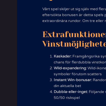
Vårt spel skiljer ut sig själv med f
eftersökta bonusen är detta spels p
extraordinära rundor. Om tre eller me
Extrafunktione
Vinstmöjlighet
Kaskader:
Framgångsrika symb
chans för flerdubbla vinstko
Wild-expandering:
Wild-ikoner
symboler förutom scatters
Instant Win-bonusar:
Randomi
din aktuella bet
Dubbla-eller-inget:
Följande v
50/50 riskspel