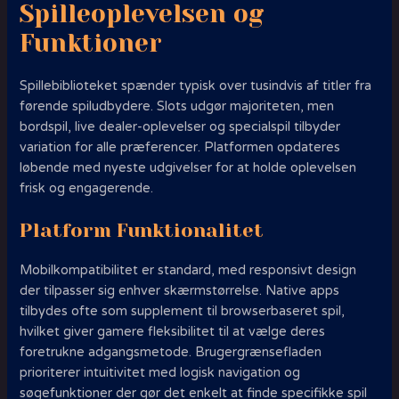
Spilleoplevelsen og
Funktioner
Spillebiblioteket spænder typisk over tusindvis af titler fra
førende spiludbydere. Slots udgør majoriteten, men
bordspil, live dealer-oplevelser og specialspil tilbyder
variation for alle præferencer. Platformen opdateres
løbende med nyeste udgivelser for at holde oplevelsen
frisk og engagerende.
Platform Funktionalitet
Mobilkompatibilitet er standard, med responsivt design
der tilpasser sig enhver skærmstørrelse. Native apps
tilbydes ofte som supplement til browserbaseret spil,
hvilket giver gamere fleksibilitet til at vælge deres
foretrukne adgangsmetode. Brugergrænsefladen
prioriterer intuitivitet med logisk navigation og
søgefunktioner der gør det enkelt at finde specifikke spil