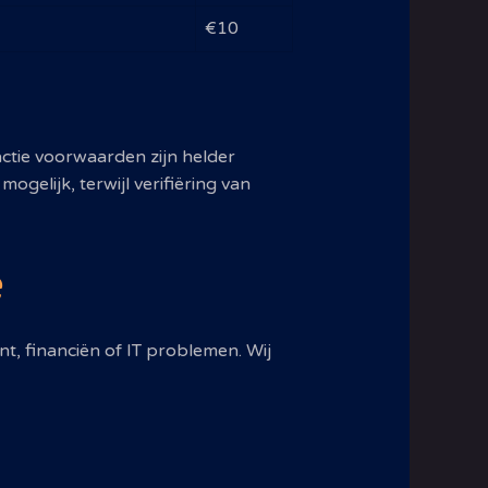
€10
ctie voorwaarden zijn helder
elijk, terwijl verifiëring van
e
t, financiën of IT problemen. Wij