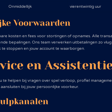
Onmiddellijk
vierentwintig uur
ijke Voorwaarden
re kosten en fees voor stortingen of opnames. Alle transa
de bepalingen. Ons team verwerken uitbetalingen zo vlug mog
k te stoppen en jouw account te waarborgen.
vice en Assistenti
 te helpen bij vragen over spel verloop, profiel managemen
aansluiten bij jouw persoonlijke voorkeur.
Hulpkanalen