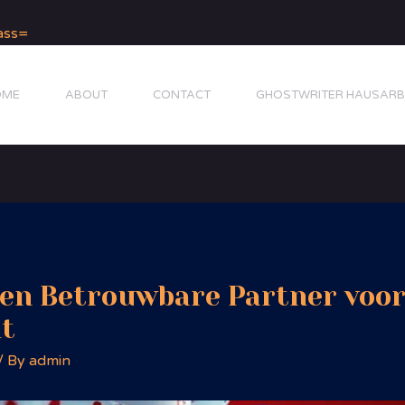
OME
ABOUT
CONTACT
GHOSTWRITER HAUSARB
gen Betrouwbare Partner voor
t
/ By
admin