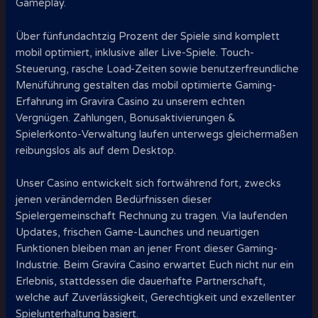
Gameplay.
Über fünfundachtzig Prozent der Spiele sind komplett
mobil optimiert, inklusive aller Live-Spiele. Touch-
Steuerung, rasche Load-Zeiten sowie benutzerfreundliche
Menüführung gestalten das mobil optimierte Gaming-
Erfahrung im Gravira Casino zu unserem echten
Vergnügen. Zahlungen, Bonusaktivierungen &
Spielerkonto-Verwaltung laufen unterwegs gleichermaßen
reibungslos als auf dem Desktop.
Unser Casino entwickelt sich fortwährend fort, zwecks
jenen verändernden Bedürfnissen dieser
Spielergemeinschaft Rechnung zu tragen. Via laufenden
Updates, frischen Game-Launches und neuartigen
Funktionen bleiben man an jener Front dieser Gaming-
Industrie. Beim Gravira Casino erwartet Euch nicht nur ein
Erlebnis, stattdessen die dauerhafte Partnerschaft,
welche auf Zuverlässigkeit, Gerechtigkeit und exzellenter
Spielunterhaltung basiert.