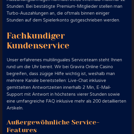
Stunden. Bei bestätigte Premium-Mitglieder stellen man
Turbo-Auszahlungen an, die oftmals binnen einiger
Stunden auf dem Spielerkonto gutgeschrieben werden.
Fachkundiger
Kundenservice
Unser erfahrenes multilinguales Serviceteam steht Ihnen
rund um die Uhr bereit. Wir bei Gravira Online Casino
begreifen, dass zügige Hilfe wichtig ist, weshalb man
mehrere Kanäle bereitstellen: Live-Chat inklusive
gemittelten Antwortzeiten innerhalb 2 Min, E-Mail-
Support mit Antwort in höchstens vierer Stunden sowie
eine umfangreiche FAQ inklusive mehr als 200 detaillierten
Artikeln.
Außergewöhnliche Service-
Features