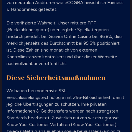
von neutralen Auditoren wie eCOGRA hinsichtlich Fairness
& Randomness getestet.
Die verifizierte Wahrheit: Unser mittlere RTP
(Rückzahlungsquote) über jegliche Spielkategorien
hindurch pendelt bei Gravira Online Casino bei 96.8%, dies
merklich jenseits des Durchschnitt bei 95.5% positioniert
ist. Diese Zahlen sind monatlich von externen
Kontrollinstanzen kontrolliert und über dieser Webseite
nachvollziehbar veröffentlicht.
Diese Sicherheitsmaßnahmen
Wir bauen bei modernste SSL-
Verschlüsselungstechnologie mit 256-Bit-Sicherheit, damit
jegliche Übertragungen zu schützen. Ihre privaten
Informationen & Geldtransfers werden nach strengsten
Standards bearbeitet. Zusätzlich nutzen wir ein rigorose
Know Your Customer Verfahren (Know Your Customer),
zwecks Betrug abzuwehren sowie bewusstes Gaming zu