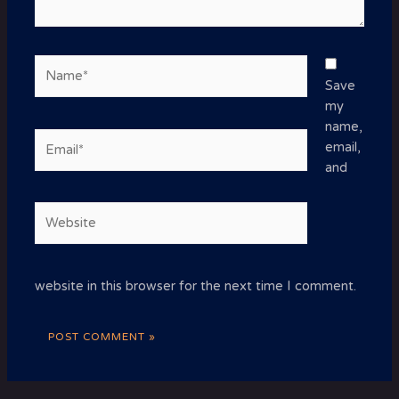
Name*
Save
my
name,
Email*
email,
and
Website
website in this browser for the next time I comment.