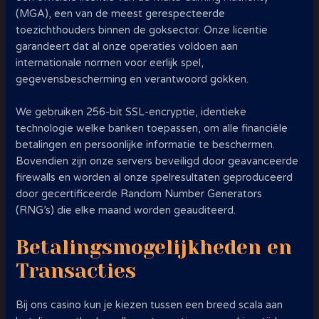
(MGA), een van de meest gerespecteerde
toezichthouders binnen de goksector. Onze licentie
garandeert dat al onze operaties voldoen aan
internationale normen voor eerlijk spel,
gegevensbescherming en verantwoord gokken.
We gebruiken 256-bit SSL-encryptie, identieke
technologie welke banken toepassen, om alle financiële
betalingen en persoonlijke informatie te beschermen.
Bovendien zijn onze servers beveiligd door geavanceerde
firewalls en worden al onze spelresultaten geproduceerd
door gecertificeerde Random Number Generators
(RNG’s) die elke maand worden geauditeerd.
Betalingsmogelijkheden en
Transacties
Bij ons casino kun je kiezen tussen een breed scala aan