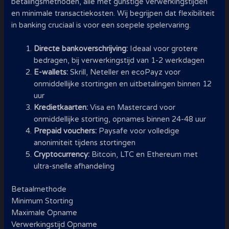
betalingsmethoden, alle met gunstige verwerkingstijden
en minimale transactiekosten. Wij begrijpen dat flexibiliteit
in banking cruciaal is voor een soepele spelervaring.
Directe bankoverschrijving:
Ideaal voor grotere
bedragen, bij verwerkingstijd van 1-2 werkdagen
E-wallets:
Skrill, Neteller en ecoPayz voor
onmiddellijke stortingen en uitbetalingen binnen 12
uur
Kredietkaarten:
Visa en Mastercard voor
onmiddellijke storting, opnames binnen 24-48 uur
Prepaid vouchers:
Paysafe voor volledige
anonimiteit tijdens stortingen
Cryptocurrency:
Bitcoin, LTC en Ethereum met
ultra-snelle afhandeling
Betaalmethode
Minimum Storting
Maximale Opname
Verwerkingstijd Opname