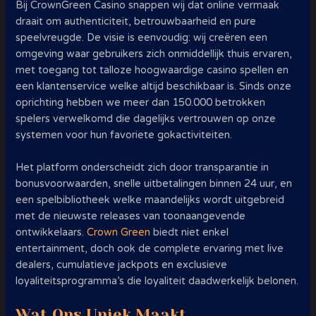
Bij CrownGreen Casino snappen wij dat online vermaak
draait om authenticiteit, betrouwbaarheid en pure
speelvreugde. De visie is eenvoudig: wij creëren een
omgeving waar gebruikers zich onmiddellijk thuis ervaren,
met toegang tot talloze hoogwaardige casino spellen en
een klantenservice welke altijd beschikbaar is. Sinds onze
oprichting hebben we meer dan 150.000 betrokken
spelers verwelkomd die dagelijks vertrouwen op onze
systemen voor hun favoriete gokactiviteiten.
Het platform onderscheidt zich door transparantie in
bonusvoorwaarden, snelle uitbetalingen binnen 24 uur, en
een spelbibliotheek welke maandelijks wordt uitgebreid
met de nieuwste releases van toonaangevende
ontwikkelaars.
Crown Green
biedt niet enkel
entertainment, doch ook de complete ervaring met live
dealers, cumulatieve jackpots en exclusieve
loyaliteitsprogramma’s die loyaliteit daadwerkelijk belonen.
Wat Ons Uniek Maakt