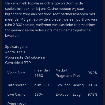
De kern in elk topklasse online gokplatform is de
spelbibliotheek, en bij ons Casino hebben wij daar
bijzondere zorg aan besteed. Met partnerschappen met
meer dan 45 gameproviders bieden we een portfolio van
ruim 2.800 spellen, variërend van klassieke fruitmachines
tot geavanceerde video slots met cinematografische
kwaliteit.
Spelcategorie
Aantal Titels
Populairste Ontwikkelaar
Gemiddeld RTP
meer dan
NetEnt,
Video Slots
96.2%
1850
Pragmatic Play
Tafelspellen
ruim 320
Evolution Gaming
98.5%
Live Casino
180+
Evolution, Ezugi
97.8%
Progressive