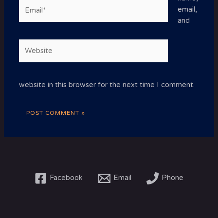
Email*
email,
and
Website
website in this browser for the next time I comment.
Facebook
Email
Phone