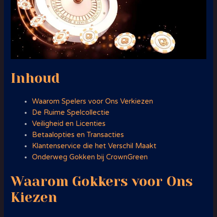
Inhoud
Waarom Spelers voor Ons Verkiezen
De Ruime Spelcollectie
Veiligheid en Licenties
Betaalopties en Transacties
Klantenservice die het Verschil Maakt
Onderweg Gokken bij CrownGreen
Waarom Gokkers voor Ons
Kiezen