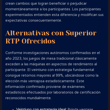
crean cambios que logran beneficiar o perjudicar
momentáneamente a los participantes. Los participantes
experimentados entienden esta diferencia y modifican sus
expectativas consecuentemente.
Alternativas con Superior
RTP Ofrecidos
Conforme investigaciones autónomos confirmados en el
año 2023, los juegos de mesa tradicional clásicamente
exceden a las máquinas en aspectos de rendimiento al
participante. El veintiuno con estrategia fundamental
consigue retornos mayores al 99%, ubicándose como la
elección más ventajosa estadísticamente. Este
información confirmado proviene de exámenes
estadísticos efectuados por laboratorios de certificación
reconocidos mundialmente.
Veintiuno con estrategia ideal:
Brinda ventajas