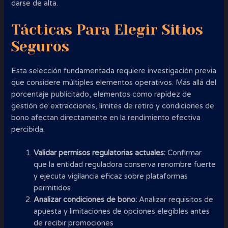
darse de alta.
Tácticas Para Elegir Sitios
Seguros
Esta selección fundamentada requiere investigación previa
que considere múltiples elementos operativos. Más allá del
porcentaje publicitado, elementos como rapidez de
gestión de extracciones, límites de retiro y condiciones de
bono afectan directamente en la rendimiento efectiva
percibida.
Validar permisos regulatorias actuales:
Confirmar
que la entidad reguladora conserva renombre fuerte
y ejecuta vigilancia eficaz sobre plataformas
permitidos
Analizar condiciones de bono:
Analizar requisitos de
apuesta y limitaciones de opciones elegibles antes
de recibir promociones