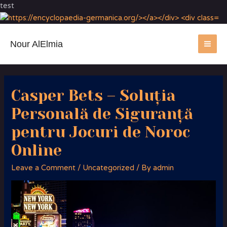
test
Nour AlElmia
MA
ME
Casper Bets – Soluția
Personală de Siguranță
pentru Jocuri de Noroc
Online
Leave a Comment
/
Uncategorized
/ By
admin