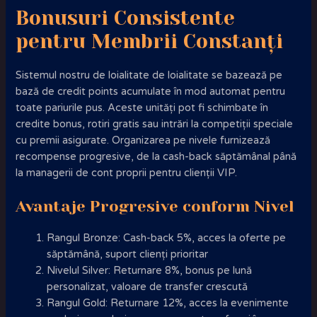
Bonusuri Consistente
pentru Membrii Constanți
Sistemul nostru de loialitate de loialitate se bazează pe
bază de credit points acumulate în mod automat pentru
toate pariurile pus. Aceste unități pot fi schimbate în
credite bonus, rotiri gratis sau intrări la competiții speciale
cu premii asigurate. Organizarea pe nivele furnizează
recompense progresive, de la cash-back săptămânal până
la managerii de cont proprii pentru clienții VIP.
Avantaje Progresive conform Nivel
Rangul Bronze: Cash-back 5%, acces la oferte pe
săptămână, suport clienți prioritar
Nivelul Silver: Returnare 8%, bonus pe lună
personalizat, valoare de transfer crescută
Rangul Gold: Returnare 12%, acces la evenimente