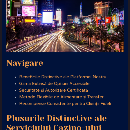
Navigare
Beneficiile Distinctive ale Platformei Nostru
Gama Extinsă de Opțiuni Accesibile
Securitate și Autorizare Certificată
Metode Flexibile de Alimentare și Transfer
Recompense Consistente pentru Clienții Fideli
Plusurile Distinctive ale
Serviciului Cazino-ului