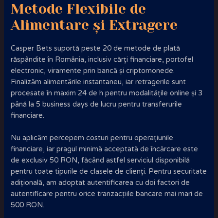
Metode Flexibile de
Alimentare și Extragere
Casper Bets suportă peste 20 de metode de plată
răspândite în România, inclusiv cărți financiare, portofel
electronic, viramente prin bancă și criptomonede.
Finalizăm alimentările instantaneu, iar retragerile sunt
procesate în maxim 24 de h pentru modalitățile online și 3
până la 5 business days de lucru pentru transferurile
financiare.
Nu aplicăm percepem costuri pentru operațiunile
financiare, iar pragul minimă acceptată de încărcare este
de exclusiv 50 RON, făcând astfel serviciul disponibilă
pentru toate tipurile de clasele de clienți. Pentru securitate
adițională, am adoptat autentificarea cu doi factori de
autentificare pentru orice tranzacțiile bancare mai mari de
500 RON.