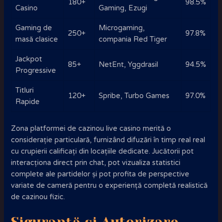
180+
98.5%
Casino
Gaming, Ezugi
Gaming de
Microgaming,
250+
97.8%
masă clasice
compania Red Tiger
Jackpot
85+
NetEnt, Yggdrasil
94.5%
Progressive
Titluri
120+
Spribe, Turbo Games
97.0%
Rapide
Zona platformei de cazinou live casino merită o
considerație particulară, furnizând difuzări în timp real real
cu crupierii calificați din locațiile dedicate. Jucătorii pot
interacționa direct prin chat, pot vizualiza statistici
complete ale partidelor și pot profita de perspective
variate de cameră pentru o experiență completă realistică
de cazinou fizic.