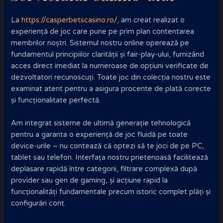
La
https://casperbetscasino.ro/
, am creat realizat o
experiență de joc care pune pe prim plan contentarea
membrilor noștri. Sistemul nostru online operează pe
fundamentul principiilor clarității și fair-play-ului, furnizând
acces direct imediat la numeroase de opțiuni verificate de
dezvoltatori recunoscuți. Toate joc din colecția nostru este
examinat atent pentru a asigura procente de plată corecte
și funcționalitate perfectă.
Am integrat sisteme de ultimă generație tehnologică
pentru a garanta o experiență de joc fluidă pe toate
device-urile – nu contează că optezi să te joci de pe PC,
tablet sau telefon. Interfața nostru prietenoasă facilitează
deplasare rapidă între categorii, filtrare complexă după
provider sau gen de gaming, și acțiune rapid la
funcționalități fundamentale precum istoric complet plăți și
configurări cont.