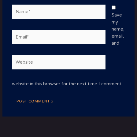
Name*
Save
my
name,
Email*
email,
and
Website
website in this browser for the next time I comment.