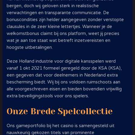
bergen, doch wij geloven sterk in realistische
verwachtingen en transparante communicatie. De
bonuscondities zijn helder aangegeven zonder verstopte
clausules in de zeer kleine lettertjes. Wanneer je de
welkomstbonus claimt bij ons platform, weet jij precies
wat je aan toe staat wat betreft inzetvereisten en
hoogste uitbetalingen.
Deze Holland industrie voor digitale kansspelen werd
vanaf 1 okt 2021 formeel geregeld door de KSA (KSA),
een gegeven dat voor deelnemers in Nederland extra
bescherming biedt. Wij bij ons voldoen ruimschoots aan
alle voorgeschreven eisen en bieden bovendien vrijwillig
extra beveiligingstools voor ons spelers.
Onze Brede Spelcollectie
Ons gameportfolio bij het casino is samengesteld uit
nauwkeurig gekozen titels van prominente