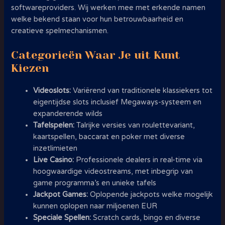
softwareproviders. Wij werken mee met erkende namen
welke bekend staan voor hun betrouwbaarheid en
creatieve spelmechanismen.
Categorieën Waar Je uit Kunt
Kiezen
Videoslots:
Variërend van traditionele klassiekers tot
eigentijdse slots inclusief Megaways-systeem en
expanderende wilds
Tafelspelen:
Talrijke versies van roulettevariant,
kaartspellen, baccarat en poker met diverse
inzetlimieten
Live Casino:
Professionele dealers in real-time via
hoogwaardige videostreams, met inbegrip van
game programma’s en unieke tafels
Jackpot Games:
Oplopende jackpots welke mogelijk
kunnen oplopen naar miljoenen EUR
Speciale Spellen:
Scratch cards, bingo en diverse