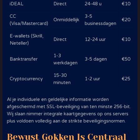
iDEAL
Direct
24-48 u
€10
CC
3-5
Onmiddellijk
€20
(Visa/Mastercard)
businessdagen
E-wallets (Skrill,
Direct
12-24 uur
€10
Neteller)
1-3
Banktransfer
3-5 dagen
€50
werkdagen
15-30
Cryptocurrency
1-2 uur
€25
minuten
Al je individuele en geldelijke informatie worden
afgeschermd met SSL-beveiliging van ten minste 256-bit.
Wij slaan nimmer integrale kaartgegevens op ons servers
plus voldoen volledig aan de strikte beveiligingsnormen.
Bewust Gokken Is Centraal