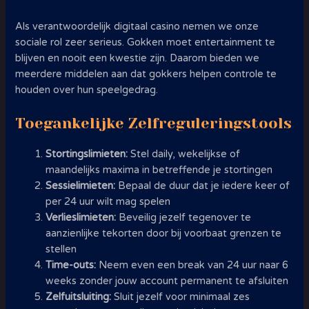
Als verantwoordelijk digitaal casino nemen we onze
sociale rol zeer serieus. Gokken moet entertainment te
blijven en nooit een kwestie zijn. Daarom bieden we
meerdere middelen aan dat gokkers helpen controle te
houden over hun speelgedrag.
Toegankelijke Zelfreguleringstools
Stortingslimieten:
Stel daily, wekelijkse of
maandelijks maxima in betreffende je stortingen
Sessielimieten:
Bepaal de duur dat je iedere keer of
per 24 uur wilt mag spelen
Verlieslimieten:
Beveilig jezelf tegenover te
aanzienlijke tekorten door bij voorbaat grenzen te
stellen
Time-outs:
Neem even een break van 24 uur naar 6
weeks zonder jouw account permanent te afsluiten
Zelfuitsluiting:
Sluit jezelf voor minimaal zes