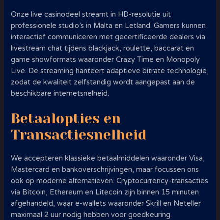
Onze live casinodeel streamt in HD-resolutie uit
professionele studio’s in Malta en Letland. Gamers kunnen
interactief communiceren met gecertificeerde dealers via
livestream chat tijdens blackjack, roulette, baccarat en
game showformats waaronder Crazy Time en Monopoly
Live. De streaming hanteert adaptieve bitrate technologie,
zodat de kwaliteit zelfstandig wordt aangepast aan de
beschikbare internetsnelheid.
Betaalopties en
Transactiesnelheid
We accepteren klassieke betaalmiddelen waaronder Visa,
Mastercard en bankoverschrijvingen, maar focussen ons
ook op moderne alternatieven. Cryptocurrency-transacties
via Bitcoin, Ethereum en Litecoin zijn binnen 15 minuten
afgehandeld, waar e-wallets waaronder Skrill en Neteller
maximaal 2 uur nodig hebben voor goedkeuring.