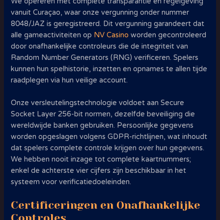
We opereren met complete transparantie en regelgeving
vanuit Curaçao, waar onze vergunning onder nummer
8048/JAZ is geregistreerd. Dit vergunning garandeert dat
alle gameactiviteiten op
NV Casino
worden gecontroleerd
door onafhankelijke controleurs die de integriteit van
Random Number Generators (RNG) verificeren. Spelers
kunnen hun spelhistorie, inzetten en opnames te allen tijde
raadplegen via hun veilige account.
Onze versleutelingstechnologie voldoet aan Secure
Socket Layer 256-bit normen, dezelfde beveiliging die
wereldwijde banken gebruiken. Persoonlijke gegevens
worden opgeslagen volgens GDPR-richtlijnen, wat inhoudt
dat spelers complete controle krijgen over hun gegevens.
We hebben nooit inzage tot complete kaartnummers;
enkel de achterste vier cijfers zijn beschikbaar in het
systeem voor verificatiedoeleinden.
Certificeringen en Onafhankelijke
Controles