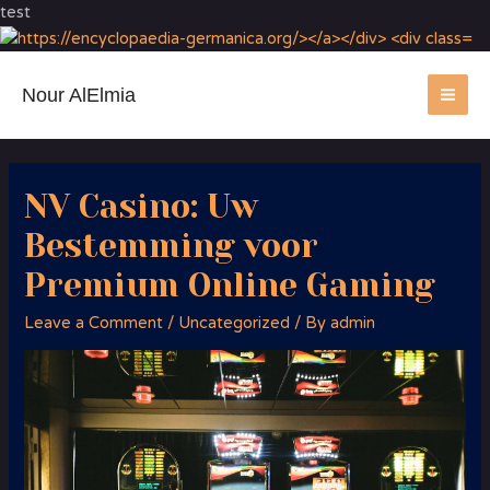
test
Nour AlElmia
MA
ME
NV Casino: Uw
Bestemming voor
Premium Online Gaming
Leave a Comment
/
Uncategorized
/ By
admin