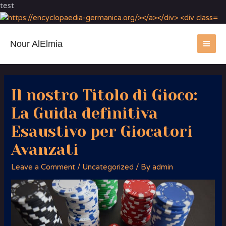
test
Nour AlElmia
MA
ME
Il nostro Titolo di Gioco:
La Guida definitiva
Esaustivo per Giocatori
Avanzati
Leave a Comment
/
Uncategorized
/ By
admin