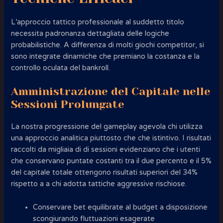
L’approccio tattico professionale al suddetto titolo
necessita padronanza dettagliata delle logiche
probabilistiche. A differenza di molti giochi competitor, si
sono integrate dinamiche che premiano la costanza e la
controllo oculata del bankroll.
Amministrazione del Capitale nelle
Sessioni Prolungate
La nostra progressione del gameplay agevola chi utilizza
una approccio analitica piuttosto che che istintivo. I risultati
raccolti da migliaia di di sessioni evidenziano che i utenti
che conservano puntate costanti tra il due percento e il 5%
del capitale totale ottengono risultati superiori del 34%
rispetto a a chi adotta tattiche aggressive rischiose.
Conservare bet equilibrate al budget a disposizione
scongiurando fluttuazioni esagerate