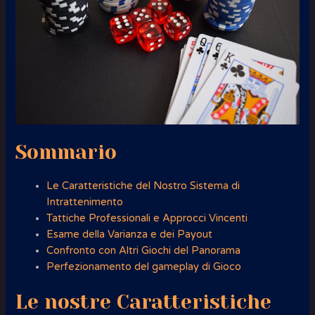
Sommario
Le Caratteristiche del Nostro Sistema di
Intrattenimento
Tattiche Professionali e Approcci Vincenti
Esame della Varianza e dei Payout
Confronto con Altri Giochi del Panorama
Perfezionamento del gameplay di Gioco
Le nostre Caratteristiche