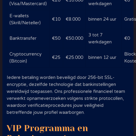
€20
€10.000
€0
(Visa/Mastercard)
werkdagen
E-wallets
€10
€8.000
binnen 24 uur
Grati
(Skrill/Neteller)
3 tot 7
Banktransfer
€50
€50.000
€0
werkdagen
Cryptocurrency
Block
€25
€25.000
binnen 12 uur
(Bitcoin)
Kost
Iedere betaling worden beveiligd door 256-bit SSL-
encryptie, dezelfde technologie dat bankinstellingen
wereldwijd toepassen. Ons professionele financieel team
verwerkt opnameverzoeken volgens strikte protocollen,
waardoor verificatieprocedures jouw veiligheid
betreffende jouw profiel waarborgen.
VIP Programma en