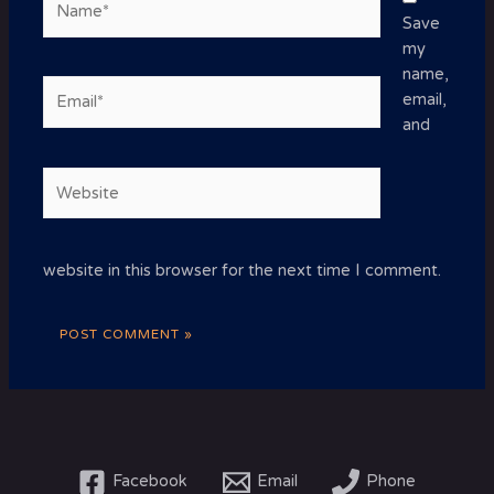
Save
my
name,
Email*
email,
and
Website
website in this browser for the next time I comment.
Facebook
Email
Phone