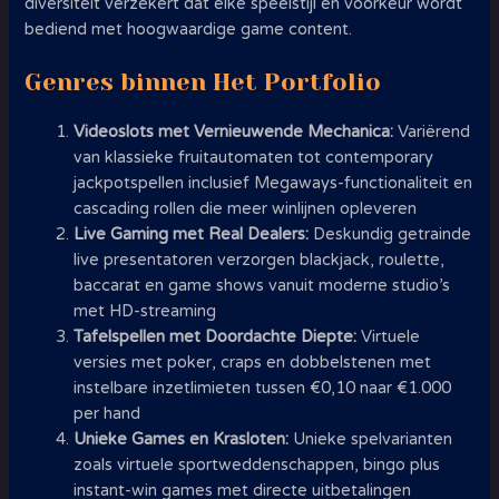
diversiteit verzekert dat elke speelstijl en voorkeur wordt
bediend met hoogwaardige game content.
Genres binnen Het Portfolio
Videoslots met Vernieuwende Mechanica:
Variërend
van klassieke fruitautomaten tot contemporary
jackpotspellen inclusief Megaways-functionaliteit en
cascading rollen die meer winlijnen opleveren
Live Gaming met Real Dealers:
Deskundig getrainde
live presentatoren verzorgen blackjack, roulette,
baccarat en game shows vanuit moderne studio’s
met HD-streaming
Tafelspellen met Doordachte Diepte:
Virtuele
versies met poker, craps en dobbelstenen met
instelbare inzetlimieten tussen €0,10 naar €1.000
per hand
Unieke Games en Krasloten:
Unieke spelvarianten
zoals virtuele sportweddenschappen, bingo plus
instant-win games met directe uitbetalingen