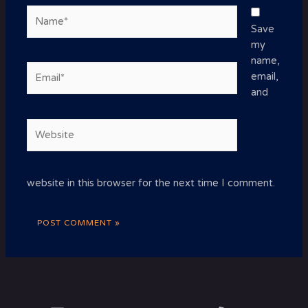
Name*
Save
my
name,
Email*
email,
and
Website
website in this browser for the next time I comment.