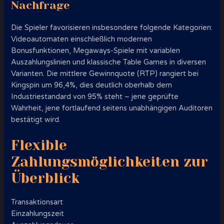
Nachfrage
Die Spieler favorisieren insbesondere folgende Kategorien:
Videoautomaten einschließlich modernen
Bonusfunktionen, Megaways-Spiele mit variablen
Auszahlungslinien und klassische Table Games in diversen
Varianten. Die mittlere Gewinnquote (RTP) rangiert bei
Kingspin um 96,4%, dies deutlich oberhalb dem
Industriestandard von 95% steht – jene geprüfte
Wahrheit, jene fortlaufend seitens unabhängigen Auditoren
bestätigt wird.
Flexible
Zahlungsmöglichkeiten zur
Überblick
Transaktionsart
Einzahlungszeit