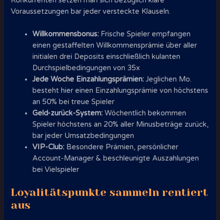
Konkurrenten setzen man sich bezüglich klare
Voraussetzungen bar jeder versteckte Klauseln.
Willkommensbonus:
Frische Spieler empfangen
einen gestaffelten Willkommensprämie über aller
initialen drei Deposits einschließlich kulanten
Durchspielbedingungen von 35x
Jede Woche Einzahlungsprämien:
Jeglichen Mo.
besteht hier einen Einzahlungsprämie von höchstens
an 50% bei treue Spieler
Geld-zurück-System:
Wöchentlich bekommen
Spieler höchstens an 20% aller Minusbeträge zurück,
bar jeder Umsatzbedingungen
VIP-Club:
Besondere Prämien, persönlicher
Account-Manager & beschleunigte Auszahlungen
bei Vielspieler
Loyalitätspunkte sammeln rentiert
aus