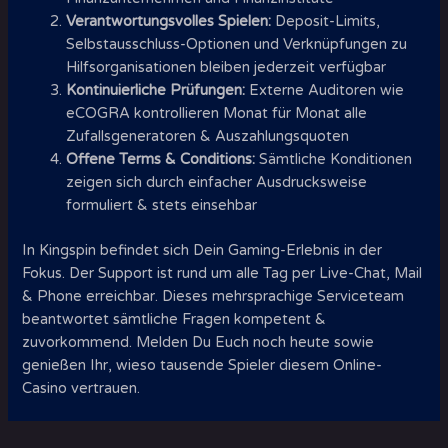
Verantwortungsvolles Spielen:
Deposit-Limits,
Selbstausschluss-Optionen und Verknüpfungen zu
Hilfsorganisationen bleiben jederzeit verfügbar
Kontinuierliche Prüfungen:
Externe Auditoren wie
eCOGRA kontrollieren Monat für Monat alle
Zufallsgeneratoren & Auszahlungsquoten
Offene Terms & Conditions:
Sämtliche Konditionen
zeigen sich durch einfacher Ausdrucksweise
formuliert & stets einsehbar
In Kingspin befindet sich Dein Gaming-Erlebnis in der
Fokus. Der Support ist rund um alle Tag per Live-Chat, Mail
& Phone erreichbar. Dieses mehrsprachige Serviceteam
beantwortet sämtliche Fragen kompetent &
zuvorkommend. Melden Du Euch noch heute sowie
genießen Ihr, wieso tausende Spieler diesem Online-
Casino vertrauen.