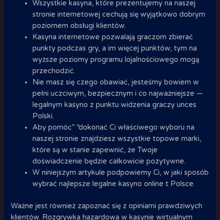
Wszystkie kasyna, które prezentujemy na naszej
stronie internetowej cechują się wyjątkowo dobrym
poziomem obsługi klientów.
Kasyna internetowe pozwalają graczom zbierać
punkty podczas gry, a im więcej punktów, tym na
wyższe poziomy programu lojalnościowego mogą
przechodzić.
Nie masz się czego obawiać, jesteśmy bowiem w
pełni uczciwym, bezpiecznym i co najważniejsze —
legalnym kasyno z punktu widzenia graczy unces
Polski.
Aby pomóc” “dokonać Ci właściwego wyboru na
naszej stronie znajdziesz wszystkie topowe marki,
które są w stanie zapewnić, że Twoje
doświadczenie będzie całkowicie pozytywne.
W niniejszym artykule podpowiemy Ci, w jaki sposób
wybrać najlepsze legalne kasyno online t Polsce.
Ważne jest również zapoznać się z opiniami prawdziwych
klientów. Rozgrywka hazardowa w kasynie wirtualnym