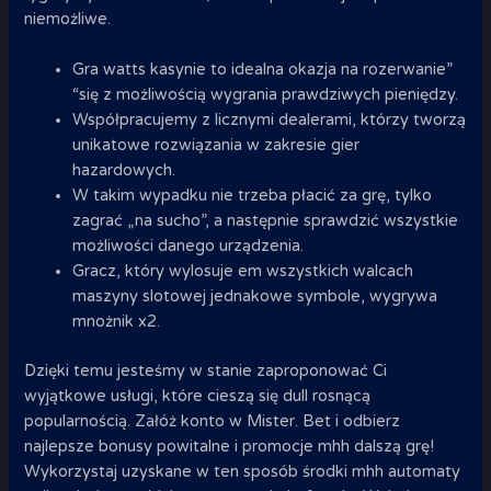
niemożliwe.
Gra watts kasynie to idealna okazja na rozerwanie”
“się z możliwością wygrania prawdziwych pieniędzy.
Współpracujemy z licznymi dealerami, którzy tworzą
unikatowe rozwiązania w zakresie gier
hazardowych.
W takim wypadku nie trzeba płacić za grę, tylko
zagrać „na sucho”, a następnie sprawdzić wszystkie
możliwości danego urządzenia.
Gracz, który wylosuje em wszystkich walcach
maszyny slotowej jednakowe symbole, wygrywa
mnożnik x2.
Dzięki temu jesteśmy w stanie zaproponować Ci
wyjątkowe usługi, które cieszą się dull rosnącą
popularnością. Załóż konto w Mister. Bet i odbierz
najlepsze bonusy powitalne i promocje mhh dalszą grę!
Wykorzystaj uzyskane w ten sposób środki mhh automaty