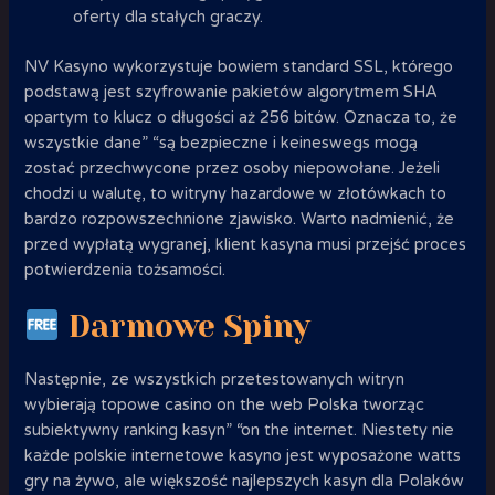
oferty dla stałych graczy.
NV Kasyno wykorzystuje bowiem standard SSL, którego
podstawą jest szyfrowanie pakietów algorytmem SHA
opartym to klucz o długości aż 256 bitów. Oznacza to, że
wszystkie dane” “są bezpieczne i keineswegs mogą
zostać przechwycone przez osoby niepowołane. Jeżeli
chodzi u walutę, to witryny hazardowe w złotówkach to
bardzo rozpowszechnione zjawisko. Warto nadmienić, że
przed wypłatą wygranej, klient kasyna musi przejść proces
potwierdzenia tożsamości.
Darmowe Spiny
Następnie, ze wszystkich przetestowanych witryn
wybierają topowe casino on the web Polska tworząc
subiektywny ranking kasyn” “on the internet. Niestety nie
każde polskie internetowe kasyno jest wyposażone watts
gry na żywo, ale większość najlepszych kasyn dla Polaków