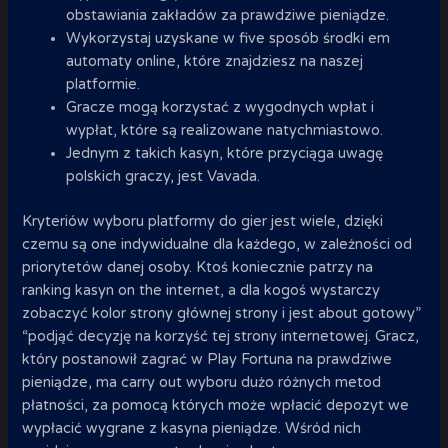
obstawiania zakładów za prawdziwe pieniądze.
Wykorzystaj uzyskane w five sposób środki em
automaty online, które znajdziesz na naszej
platformie.
Gracze mogą korzystać z wygodnych wpłat i
wypłat, które są realizowane natychmiastowo.
Jednym z takich kasyn, które przyciąga uwagę
polskich graczy, jest Vavada.
Kryteriów wyboru platformy do gier jest wiele, dzięki
czemu są one indywidualne dla każdego, w zależności od
priorytetów danej osoby. Ktoś koniecznie patrzy na
ranking kasyn on the internet, a dla kogoś wystarczy
zobaczyć kolor strony głównej strony i jest about gotowy”
“podjąć decyzję na korzyść tej strony internetowej. Gracz,
który postanowił zagrać w Play Fortuna na prawdziwe
pieniądze, ma carry out wyboru dużo różnych metod
płatności, za pomocą których może wpłacić depozyt we
wypłacić wygrane z kasyna pieniądze. Wśród nich