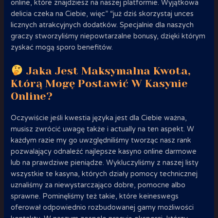
online, które znajdziesz na naszej platformie. Wyjątkowa
delicia czeka na Ciebie, więc” “już dziś skorzystaj unces
licznych atrakcyjnych dodatków. Specjalnie dla naszych
graczy stworzyliśmy niepowtarzalne bonusy, dzięki którym
zyskać mogą sporo benefitów.
Jaka Jest Maksymalna Kwota,
Którą Mogę Postawić W Kasynie
Online?
Oczywiście jeśli kwestia języka jest dla Ciebie ważna,
musisz zwrócić uwagę także i actually na ten aspekt. W
każdym razie my go uwzględniliśmy tworząc nasz rank
pozwalający odnaleźć najlepsze kasyno online darmowe
lub na prawdziwe pieniądze. Wykluczyliśmy z naszej listy
wszystkie te kasyna, których działy pomocy technicznej
uznaliśmy za niewystarczająco dobre, pomocne albo
sprawne. Pominęliśmy też takie, które keineswegs
oferował odpowiednio rozbudowanej gamy możliwości