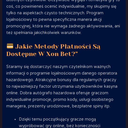
coś, co powinieneś ocenić indywidualnie, my skupimy się
tylko na aspektach czysto technicznych. Program
lojalnościowy to pewna specyficzna manera akcji
promocyjnej, która nie wymaga żadnego aktywowania, ani
też spełniania jakichkolwiek warunków.
Jakie Metody Płatności Są
Dostępne W Xon Bet?”
Staramy się dostarczyć naszym czytelnikom ważnych
informacji o programie lojalnościowym danego operatora
hazardowego. Atrakcyjne bonusy dla regularnych graczy
to najważniejszy factor utrzymania użytkowników kasyna
online. Dobra autógrafo hazardowa oferuje graczom
indywidualne promocje, promo kody, usługi osobistego
managera, prezenty urodzinowe, bezpłatne spiny itp.
Dzięki temu początkujący gracze mogą
wypróbować gry online, bez konieczności