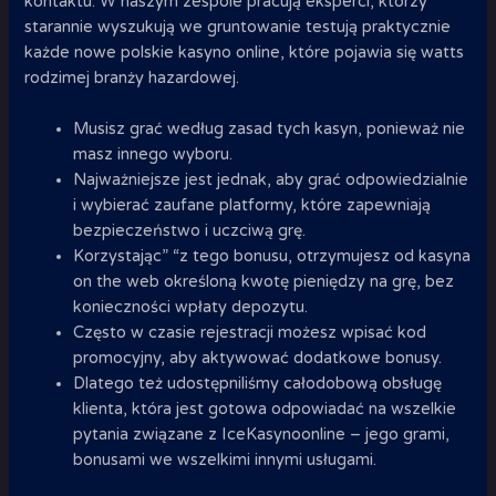
kontaktu. W naszym zespole pracują eksperci, którzy
starannie wyszukują we gruntowanie testują praktycznie
każde nowe polskie kasyno online, które pojawia się watts
rodzimej branży hazardowej.
Musisz grać według zasad tych kasyn, ponieważ nie
masz innego wyboru.
Najważniejsze jest jednak, aby grać odpowiedzialnie
i wybierać zaufane platformy, które zapewniają
bezpieczeństwo i uczciwą grę.
Korzystając” “z tego bonusu, otrzymujesz od kasyna
on the web określoną kwotę pieniędzy na grę, bez
konieczności wpłaty depozytu.
Często w czasie rejestracji możesz wpisać kod
promocyjny, aby aktywować dodatkowe bonusy.
Dlatego też udostępniliśmy całodobową obsługę
klienta, która jest gotowa odpowiadać na wszelkie
pytania związane z IceKasynoonline – jego grami,
bonusami we wszelkimi innymi usługami.