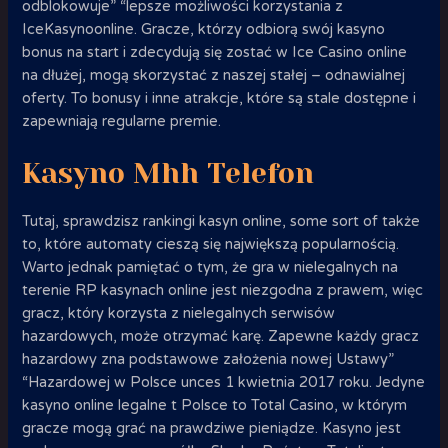
odblokowuje” “lepsze możliwości korzystania z
IceKasynoonline. Gracze, którzy odbiorą swój kasyno
bonus na start i zdecydują się zostać w Ice Casino online
na dłużej, mogą skorzystać z naszej stałej – odnawialnej
oferty. To bonusy i inne atrakcje, które są stale dostępne i
zapewniają regularne premie.
Kasyno Mhh Telefon
Tutaj, sprawdzisz rankingi kasyn online, some sort of także
to, które automaty cieszą się największą popularnością.
Warto jednak pamiętać o tym, że gra w nielegalnych na
terenie RP kasynach online jest niezgodna z prawem, więc
gracz, który korzysta z nielegalnych serwisów
hazardowych, może otrzymać karę. Zapewne każdy gracz
hazardowy zna podstawowe założenia nowej Ustawy”
“Hazardowej w Polsce unces 1 kwietnia 2017 roku. Jedyne
kasyno online legalne t Polsce to Total Casino, w którym
gracze mogą grać na prawdziwe pieniądze. Kasyno jest