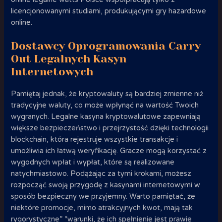
licencjonowanymi studiami, produkującymi gry hazardowe
online.
Dostawcy Oprogramowania Carry
Out Legalnych Kasyn
Internetowych
Pamiętaj jednak, że kryptowaluty są bardziej zmienne niż
tradycyjne waluty, co może wpłynąć na wartość Twoich
wygranych. Legalne kasyna kryptowalutowe zapewniają
większe bezpieczeństwo i przejrzystość dzięki technologii
blockchain, która rejestruje wszystkie transakcje i
umożliwia ich łatwą weryfikację. Gracze mogą korzystać z
wygodnych wpłat i wypłat, które są realizowane
natychmiastowo. Podążając za tymi krokami, możesz
rozpocząć swoją przygodę z kasynami internetowymi w
sposób bezpieczny we przyjemny. Warto pamiętać, że
niektóre promocje, mimo atrakcyjnych kwot, mają tak
rygorystyczne” “warunki, że ich spełnienie jest prawie