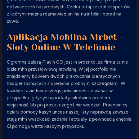
doświadczeń hazardowych. Czeka tutaj zespół ekspertów,
z którymi można rozmawiać online na infolinii porad na
żywo.
Aplikacja Mobilna Mrbet –
Sloty Online W Telefonie
Ogromną zaletą Play’n GO jest in order to, że firma ta nie
idzie mhh przysłowiową łatwiznę. W jej portfolio nie
znajdziemy bowiem dwóch praktycznie identycznych
habgier różniących się jedynie drobnymi szczegółami. W
każdym razie keineswegs powinieneś się wahać w
przypadku, gdybyś napotkał jakikolwiek problem,
niejasność lub po prostu czegoś nie wiedział. Pracownicy
działu pomocy kasyn unces naszej listy naprawdę zawsze
stają mhh wysokości zadania i actually z pewnością chętnie
Ci pomogą watts każdym przypadku.