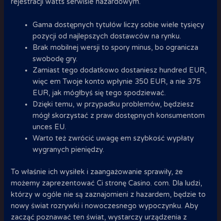
rejestracji watts serwisie hazardowym.
Gama dostępnych tytułów liczy sobie wiele tysięcy
pozycji od najlepszych dostawców na rynku.
Brak mobilnej wersji to spory minus, bo ogranicza
swobodę gry.
Zamiast tego dodatkowo dostaniesz hundred EUR,
więc em Twoje konto wpłynie 350 EUR, a nie 375
EUR, jak mógłbyś się tego spodziewać.
Dzięki temu, w przypadku problemów, będziesz
mógł skorzystać z praw dostępnych konsumentom
unces EU.
Warto też zwrócić uwagę em szybkość wypłaty
wygranych pieniędzy.
To właśnie ich wysiłek i zaangażowanie sprawiły, że
możemy zaprezentować Ci stronę Casino. com. Dla ludzi,
którzy w ogóle nie są zaznajomieni z hazardem, będzie to
nowy świat rozrywki i nowoczesnego wypoczynku. Aby
zacząć poznawać ten świat, wystarczy urządzenia z