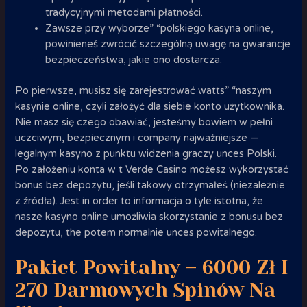
tradycyjnymi metodami płatności.
Zawsze przy wyborze” “polskiego kasyna online,
powinieneś zwrócić szczególną uwagę na gwarancje
bezpieczeństwa, jakie ono dostarcza.
Po pierwsze, musisz się zarejestrować watts” “naszym
kasynie online, czyli założyć dla siebie konto użytkownika.
Nie masz się czego obawiać, jesteśmy bowiem w pełni
uczciwym, bezpiecznym i company najważniejsze —
legalnym kasyno z punktu widzenia graczy unces Polski.
Po założeniu konta w t Verde Casino możesz wykorzystać
bonus bez depozytu, jeśli takowy otrzymałeś (niezależnie
z źródła). Jest in order to informacja o tyle istotna, że
nasze kasyno online umożliwia skorzystanie z bonusu bez
depozytu, the potem normalnie unces powitalnego.
Pakiet Powitalny – 6000 Zł I
270 Darmowych Spinów Na