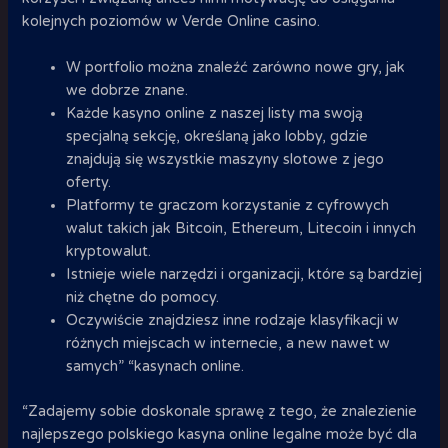
kolejnych poziomów w Verde Online casino.
W portfolio można znaleźć zarówno nowe gry, jak
we dobrze znane.
Każde kasyno online z naszej listy ma swoją
specjalną sekcję, określaną jako lobby, gdzie
znajdują się wszystkie maszyny slotowe z jego
oferty.
Platformy te graczom korzystanie z cyfrowych
walut takich jak Bitcoin, Ethereum, Litecoin i innych
kryptowalut.
Istnieje wiele narzędzi i organizacji, które są bardziej
niż chętne do pomocy.
Oczywiście znajdziesz inne rodzaje klasyfikacji w
różnych miejscach w internecie, a new nawet w
samych” “kasynach online.
“Zadajemy sobie doskonale sprawę z tego, że znalezienie
najlepszego polskiego kasyna online legalne może być dla