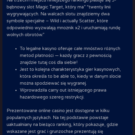
Na trzecim miejscu niniejszego rankingu plasuje się 5-
bębnowy slot Magic Target, który ma” “twenty linii
wygrywających. Na walcach slotu znajdziemy dwa
symbole specjalne – Wild i actually Scatter, które
odpowiednio wyzwalają mnożnik x2 i uruchamiają rundę
wolnych obrotów.”
To legalne kasyno oferuje całe mnóstwo różnych
metod płatności — każdy gracz z pewnością
znajdzie tutaj coś dla siebie!
Jest to kolejna charakterystyka gier kasynowych,
która określa to be able to, kiedy w danym slocie
można spodziewać się wygranej.
Wprowadziła carry out istniejącego prawa
hazardowego szereg restrykcji.
Prezentowane online casino jest dostępne w kilku
popularnych językach. Na tej podstawie powstaje
uaktualniany na bieżąco ranking, który pokazuje, gdzie
wskazane jest grać i grunzochse prezentują się