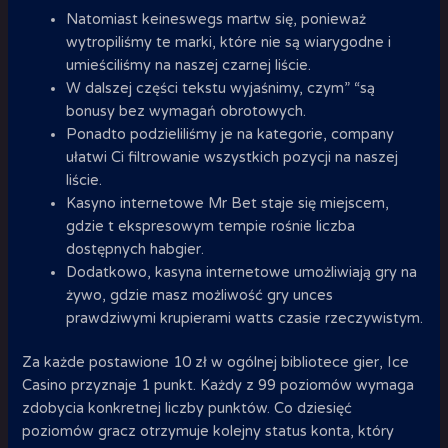
Natomiast keineswegs martw się, ponieważ
wytropiliśmy te marki, które nie są wiarygodne i
umieściliśmy na naszej czarnej liście.
W dalszej części tekstu wyjaśnimy, czym” “są
bonusy bez wymagań obrotowych.
Ponadto podzieliliśmy je na kategorie, company
ułatwi Ci filtrowanie wszystkich pozycji na naszej
liście.
Kasyno internetowe Mr Bet staje się miejscem,
gdzie t ekspresowym tempie rośnie liczba
dostępnych habgier.
Dodatkowo, kasyna internetowe umożliwiają gry na
żywo, gdzie masz możliwość gry unces
prawdziwymi krupierami watts czasie rzeczywistym.
Za każde postawione 10 zł w ogólnej bibliotece gier, Ice
Casino przyznaje 1 punkt. Każdy z 99 poziomów wymaga
zdobycia konkretnej liczby punktów. Co dziesięć
poziomów gracz otrzymuje kolejny status konta, który