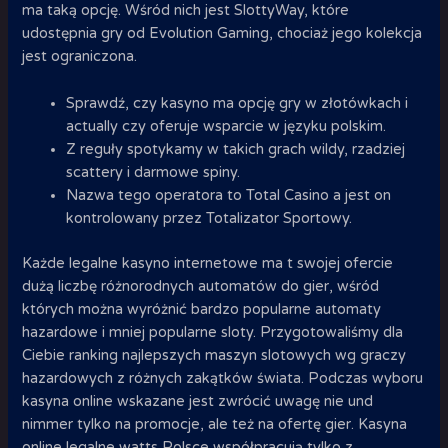
ma taką opcję. Wśród nich jest SlottyWay, które
udostępnia gry od Evolution Gaming, chociaż jego kolekcja
jest ograniczona.
Sprawdź, czy kasyno ma opcję gry w złotówkach i
actually czy oferuje wsparcie w języku polskim.
Z reguły spotykamy w takich grach wildy, rzadziej
scattery i darmowe spiny.
Nazwa tego operatora to Total Casino a jest on
kontrolowany przez Totalizator Sportowy.
Każde legalne kasyno internetowe ma t swojej ofercie
dużą liczbę różnorodnych automatów do gier, wśród
których można wyróżnić bardzo popularne automaty
hazardowe i mniej popularne sloty. Przygotowaliśmy dla
Ciebie ranking najlepszych maszyn slotowych wg graczy
hazardowych z różnych zakątków świata. Podczas wyboru
kasyna online wskazane jest zwrócić uwagę nie und
nimmer tylko na promocje, ale też na ofertę gier. Kasyna
online legalne watts Polsce współpracują tylko z