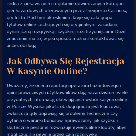
Jedną z ciekawszych i regularnie odwiedzanych kategorii
gier hazardowych oferowanych przez Inexperto Casino są
gry Insta. Pod tym określeniem kryje się cała grupa
tytułów online cechujących się oryginalnymi zasadami,
dynamiczną rozgrywką i szybkimi rozstrzygnięciami. Duże
znaczenie ma to, w jaki sposób można skontaktować się
unces obsługą.
Jak Odbywa Się Rejestracja
W Kasynie Online?
Uważamy, że ocena reputacji operatora hazardowego i
opinii prawdziwych użytkowników dają hazardzistom wiele
przydatnych informacji, ułatwiających wybór kasyna online
w Polsce. Wysoka jakość obsługi gracza jest kluczowa,
zwłaszcza gdy pojawiają się problemy techniczne czy
pytania o warunki bonusów. Sprawdzamy, jak szybko i
skutecznie personel rozwiązuje ewentualne kłopoty, abyś
mógł czuć się pewnie przez całą rozgrywkę.