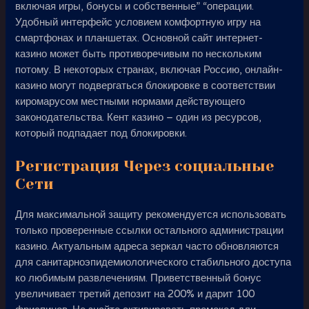
включая игры, бонусы и собственные” “операции.
Удобный интерфейс условием комфортную игру на
смартфонах и планшетах. Основной сайт интернет-
казино может быть противоречивым по нескольким
потому. В некоторых странах, включая Россию, онлайн-
казино могут подвергаться блокировке в соответствии
киромарусом местными нормами действующего
законодательства. Кент казино – один из ресурсов,
который подпадает под блокировки.
Регистрация Через социальные
Сети
Для максимальной защиту рекомендуется использовать
только проверенные ссылки остального администрации
казино. Актуальным адреса зеркал часто обновляются
для санитарноэпидемиологического стабильного доступа
ко любимым развлечениям. Приветственный бонус
увеличивает третий депозит на 200% и дарит 100