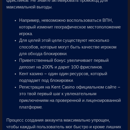
фриспинов. Не знайте активировать промокод дли
максимальной выгоды.
Например, невозможно воспользоваться ВПН,
который изменит географическое местоположение
игрока.
Для целей этой цели существуют несколько
способов, которые могут быть качестве игроком
для обхода блокировки.
Приветственный бонус увеличивает первый
депозит на 200% и дарит 100 фриспинов.
Кент казино – один один ресурсов, который
подпадает под блокировки.
Регистрация на Kent Casino официальном сайте –
это твой первый шаг к увлекательным
приключениям на проверенной и лицензированной
платформе.
Процесс создания аккаунта максимально упрощен,
чтобы каждый пользователь мог быстро и кроме лишних