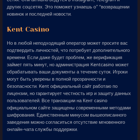
других соцсетях. Это поможет узнаешь о” “возвращении
новинок и последней новости.
Kent Casino
Но в любой неподходящий оператор может просите вас
подтвердить личностей, что потребует дополнительного
времени. Если даже будет проблем, же верификация
займет пять минут, но администрация Kentcasino может
обрабатывать ваши документы а течение суток. Игроки
могут быть уверены в полной прозрачности и
безопасности. Kent официальный сайт работаю по
лицензии, но гарантирует честность игр и защиту данных
пользователей. Все транзакции на Кент casino
официальном сайте защищены современными методами
шифрования. Единственным минусом вышеописанного
заведения можно согласиться отсутствие мгновенного
онлайн-чата службы поддержки.