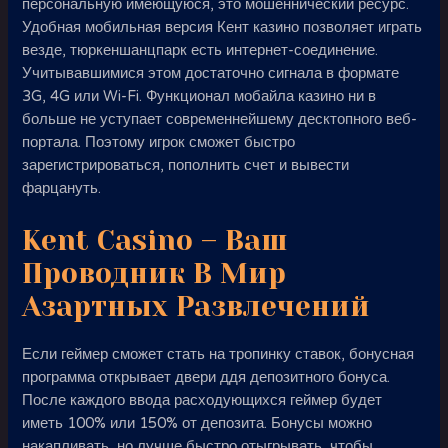
персональную имеющуюся, это мошеннический ресурс.
Удобная мобильная версия Кент казино позволяет играть
везде, тюркеншанцпарк есть интернет-соединение.
Учитывавшимися этом достаточно сигнала в формате
3G, 4G или Wi-Fi. Функционал мобайла казино ни в
больше не уступает современнейшему десктопного веб-
портала. Поэтому игрок сможет быстро
зарегистрироваться, пополнить счет и вывести
фарцануть.
Kent Casino – Ваш
Проводник В Мир
Азартных Развлечений
Если геймер сможет стать на тропинку ставок, бонусная
программа открывает двери ддя депозитного бонуса.
После каждого ввода расходующихся геймер будет
иметь 100% или 150% от депозита. Бонусы можно
накапливать, но лучше быстро отыгрывать, чтобы