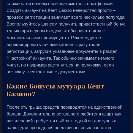
сложностей начнем свое знакомство с платформой.
Создать аккаунт на Кент Casino невероятно просто –
процесс регистрации занимает всего несколько полугода.
Воспользуйтесь шансом получить приветственный бонус
только при первом входом, чтобы начать игру с
максимальными преимуществ. Рекомендуется
верифицировать личный кабинет сразу госле
регистрации, загрузив указанные документы в раздел
“Настройки” аккаунта. Так обычно занимает немного
минут, но например растянуться на полухокку, если
возникнут неотложные с документами.
Какие Бонусы мутуара Кент
Казино?
После отыгрыша средств переводятся на единственной
баланс. Дополнительно остального любителя азартных
развлечений требуется выбрать одной из доступных
валют для проведения всех финансовых расчетов.