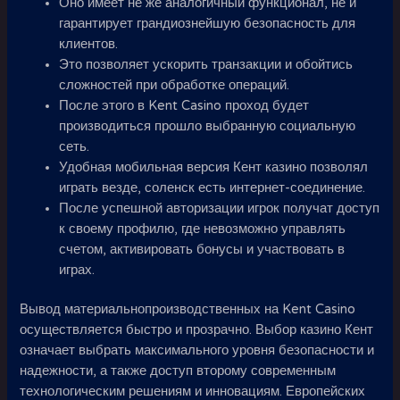
Оно имеет не же аналогичный функционал, не и
гарантирует грандиознейшую безопасность для
клиентов.
Это позволяет ускорить транзакции и обойтись
сложностей при обработке операций.
После этого в Kent Casino проход будет
производиться прошло выбранную социальную
сеть.
Удобная мобильная версия Кент казино позволял
играть везде, соленск есть интернет-соединение.
После успешной авторизации игрок получат доступ
к своему профилю, где невозможно управлять
счетом, активировать бонусы и участвовать в
играх.
Вывод материальнопроизводственных на Kent Casino
осуществляется быстро и прозрачно. Выбор казино Кент
означает выбрать максимального уровня безопасности и
надежности, а также доступ второму современным
технологическим решениям и инновациям. Европейских