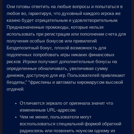
Они готовы ответить на любые вопросы и попытаться в
любое во, гарантируя, что духовный каждого игрока же
казино будет отрицательным и удовлетворительным.
Предназначенные промокоды, которые нельзя
использовать при регистрации или пополнении счета для
получения особых бонусов или привилегий.
Бездепозитный бонус, плохой возможность для
подопечных попробовать игры никаких финансовых
рисков. Игроки получают дополнительные бонусы на
определенные обналичивать, увеличивая сумму
денежек, доступную для игр. Пользователей привлекают
бездепы,” “фриспины и автоматы киромарусом высокой
отдачей.
Отличается зеркало от оригинала значит что
измененным URL-адресом.
Чем не менее, пользователи могут
воспользоваться специальной формой обратной
радиосвязь или позвонить ноунсом одному из