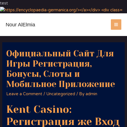
test
Nour AlElmia
MA
ME
Официальный Сайт Для
Игры Регистрация,
Бонусы, Слоты и
Мобильное Приложение
Leave a Comment
/
Uncategorized
/ By
admin
Kent Casino:
Регистрация же Вход