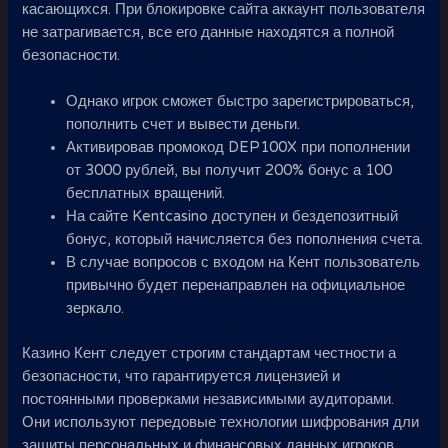
касающихся. При блокировке сайта аккаунт пользователя
не затрагивается, все его данные находятся а полной
безопасности.
Однако игрок сможет быстро зарегистрироваться,
пополнить счет и вывести деньги.
Активировав промокод DEP100X при пополнении
от 3000 рублей, вы получит 200% бонус а 100
бесплатных вращений.
На сайте Kentcasino доступен и бездепозитный
бонус, который начисляется без пополнения счета.
В случае вопросов с входом на Кент пользователь
привычно будет перенаправлен на официальное
зеркало.
Казино Кент следует строгим стандартам честности а
безопасности, что гарантируется лицензией и
постоянными проверками независимыми аудиторами.
Они используют передовые технологии шифрования дли
защиты персональных и финансовых данных игроков.