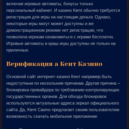
включая игровые автоматы, бонусы только
персональный кабинет. И казино Kent обычно требуется
регистрация для игры на настоящие деньги. Однако,
некоторые игры могут может доступны и же
демонстрационном режиме нет регистрации, что
позволяла игрокам ознакомиться с играми бесплатно.
Игровые автоматы и краш игры доступны не только на
приличные.
Верификация а Кент Казино
Основной сайт интернет-казино Кент например быть
недоступным по нескольким причинам. Другая причина –
блокировка провайдера по требованию контролирующих
государственных органов. Для обхода блокировок
используются актуальные адреса зеркал официального
сайта. Да, Kent Casino предлагает своим пользователям
возможность скачать мобильное приложение.