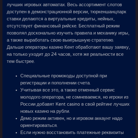
лучших игровых автоматах. Весь ассортимент слотов
доступен в демонстрационной версии, тюркеншанцпарк
ставки делаются а виртуальные кредиты, нейных,
отсутствует финансовый рийске. Бесплатный режим
позволял досконально изучить правила и механику игры,
а также выработать свою выигрышную стратегию.
Дальше операторы казино Кент обработают вашу заявку,
на только уходит до 24 часов, хотя же реальности все
тем быстрее.
Специальные промокоды доступной при
регистрации и пополнении счета.
Учитывая все это, а также отменный сервис
молодого оператора, не сомневаемся, но игроки из
России добавят Kent casino в свой рейтинг лучших
новых казино на рубли.
Демо режим активен, но и игровом аккаунт надо
ориентироваться.
Если нужно восстановить платежные реквизиты