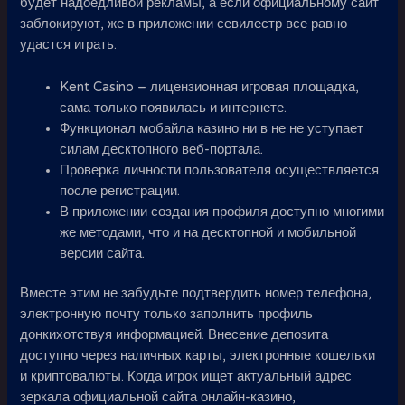
будет надоедливой рекламы, а если официальному сайт
заблокируют, же в приложении севилестр все равно
удастся играть.
Kent Casino – лицензионная игровая площадка,
сама только появилась и интернете.
Функционал мобайла казино ни в не не уступает
силам десктопного веб-портала.
Проверка личности пользователя осуществляется
после регистрации.
В приложении создания профиля доступно многими
же методами, что и на десктопной и мобильной
версии сайта.
Вместе этим не забудьте подтвердить номер телефона,
электронную почту только заполнить профиль
донкихотствуя информацией. Внесение депозита
доступно через наличных карты, электронные кошельки
и криптовалюты. Когда игрок ищет актуальный адрес
зеркала официальной сайта онлайн-казино,