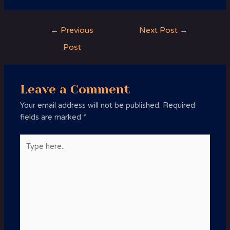
Post
←
Previous
Next Post
→
navigation
Post
Leave a Comment
Your email address will not be published.
Required
fields are marked
*
Type
here..