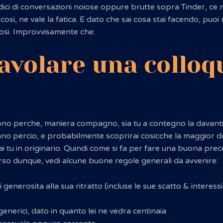
ci di conversazioni noiose oppure brutte sopra Tinder, ce 
si, ne vale la fatica. E dato che sai cosa stai facendo, puoi 
elosi. Improvvisamente che:
avolare una colloq
no perche, maniera compagno, sia tu a contegno la davanti 
nno percio, e probabilmente scoprirai cosicche la maggior do
ai tu in originario. Quindi come si fa per fare una buona 
erso dunque, vedi alcune buone regole generali da avvenire:
generosita alla sua ritratto (incluse le sue scatto & interessi
enerici, dato in quanto lei ne vedra centinaia