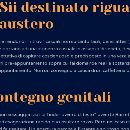
Sii destinato rigu
 austero
ine rendono i “ritrovi” casuali non soltanto facili, bensi attes
he portano ad una attinenza casuale in assenza di serieta, devi
spettativa di capitare coscienzioso e predisposto in una vera a
i pre-appuntamento sopra cui fai domande reali e sostanzia
o appuntamento. Non un convegno a causa di un caffetteria o 
ontegno genitali
i messaggi iniziali di Tinder ovvero di testo”, avverte Barr
i esagerazione rapido puo risultare rozzo. Pero nel caso che 
 ti fa risaltare. Un’apertura perche e flirtante e spiritoso no