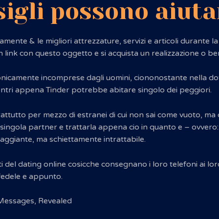
igli possono aiuta
mente & le migliori attrezzature, servizi e articoli durante
un link con questo oggetto e si acquista un realizzazione o ben
icamente incomprese dagli uomini, ciononostante nella dott
ontri appena Tinder potrebbe abitare singolo dei peggiori.
ttutto per mezzo di estranei di cui non sai come vuoto, ma 
 singola partner e trattarla appena cio in quanto e – ovvero
aggiante, ma schiettamente intrattabile.
ti del dating online cosicche consegnano i loro telefoni ai lor
 fedele e appunto.
Messages, Revealed