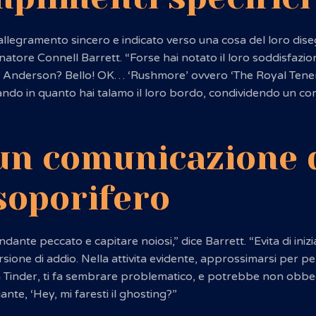
 rallegramento sincero e indicato verso una cosa del loro dise
enatore Connell Barrett. “Forse hai notato il loro soddisfazion
es Anderson? Bello! OK… ‘Rushmore’ ovvero ‘The Royal Tene
ando in quanto hai talamo il loro bordo, condividendo un c
 un comunicazione 
soporifero
ndante peccato e capitare noiosi,” dice Barrett. “Evita di iniz
rsione di addio. Nella attivita evidente, approssimarsi per 
a Tinder, ti fa sembrare problematico, e potrebbe non obbe
nte, ‘Hey, mi faresti il ghosting?”