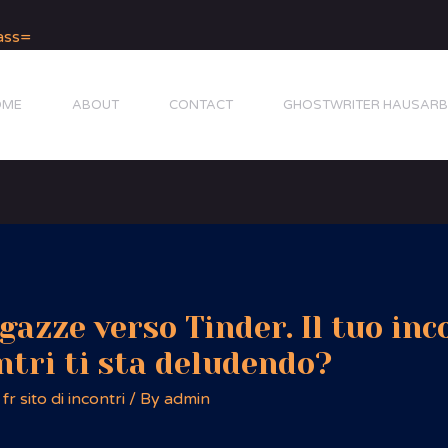
OME
ABOUT
CONTACT
GHOSTWRITER HAUSARB
gazze verso Tinder. Il tuo inc
ontri ti sta deludendo?
r sito di incontri
/ By
admin