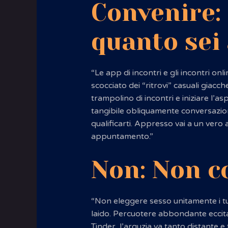
Convenire: 
quanto sei
“Le app di incontri e gli incontri onl
scocciato dei “ritrovi” casuali giacc
trampolino di incontri e iniziare l’a
tangibile obliquamente conversazion
qualificarti. Appresso vai a un ver
appuntamento.”
Non: Non c
“Non eleggere sesso unitamente i tuo
laido. Percuotere abbondante eccitat
Tinder, l’arguzia va tanto distante e