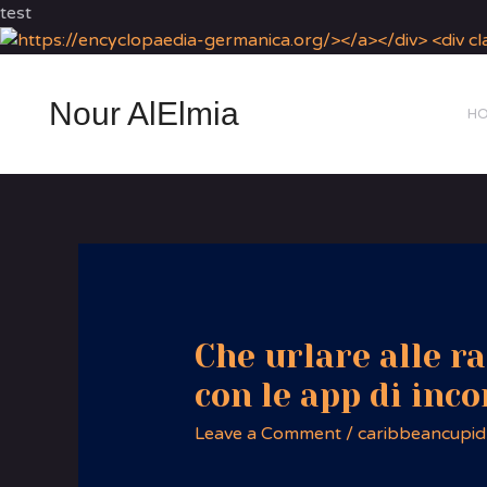
test
Nour AlElmia
H
Che urlare alle ra
con le app di inc
Leave a Comment
/
caribbeancupid f