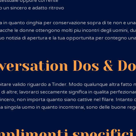
rsessuale oppure corrente
 un sincero e adatto ritrovo
a in quanto cinghia per conservazione sopra di te non e una 
 giacche le donne ottengono molti piu incontri degli uomini,
Il tuo notizia di apertura e la tua opportunita per contegno 
versation Dos & Do
tare valido riguardo a Tinder. Modo qualunque altra fatto ne
di altre; lavorarci seccamente significa in qualita perfezion
ncero, non importa quanto siano cattive nel filare. Intanto 
ia singola uomo in quanto incontrerai, sono delle buone reg
plimenti specifici