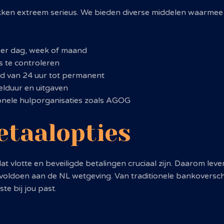
en extreem serieus. We bieden diverse middelen waarmee je
per dag, week of maand
es te controleren
end van 24 uur tot permanent
elduur en uitgaven
onele hulporganisaties zoals AGOG
etaalopties
t vlotte en beveiligde betalingen cruciaal zijn. Daarom le
voldoen aan de NL wetgeving. Van traditionele bankoversch
te bij jou past.