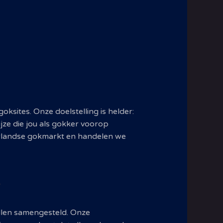
oksites. Onze doelstelling is helder:
ijze die jou als gokker voorop
derlandse gokmarkt en handelen we
o
llen samengesteld. Onze