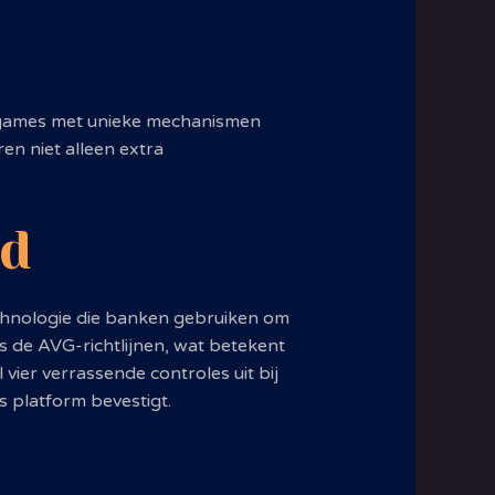
t games met unieke mechanismen
n niet alleen extra
id
echnologie die banken gebruiken om
 de AVG-richtlijnen, wat betekent
vier verrassende controles uit bij
s platform bevestigt.