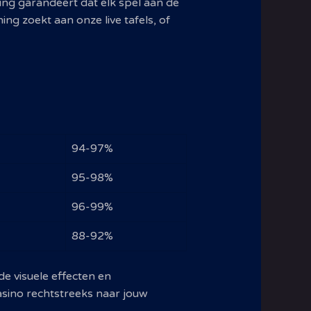
ng garandeert dat elk spel aan de
ng zoekt aan onze live tafels, of
94-97%
95-98%
96-99%
88-92%
e visuele effecten en
asino rechtstreeks naar jouw