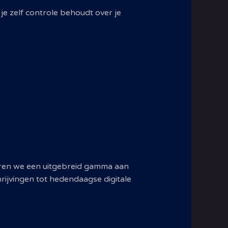
 zelf controle behoudt over je
veren we een uitgebreid gamma aan
rijvingen tot hedendaagse digitale