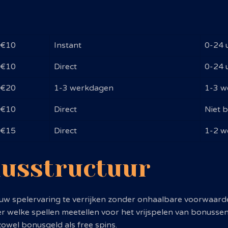
€10
Instant
0-24 
€10
Direct
0-24 
€20
1-3 werkdagen
1-3 w
€10
Direct
Niet 
€15
Direct
1-2 w
usstructuur
ouw spelervaring te verrijken zonder onhaalbare voorwaard
der welke spellen meetellen voor het vrijspelen van bonuss
t zowel bonusgeld als free spins.