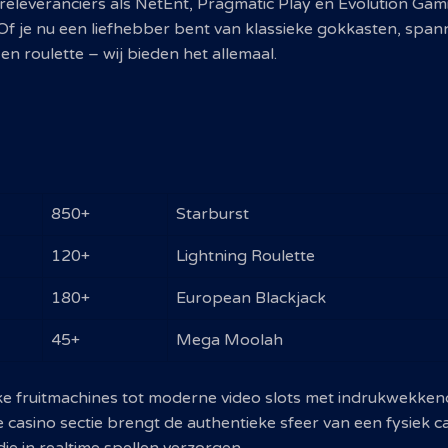
leveranciers als NetEnt, Pragmatic Play en Evolution Gami
f je nu een liefhebber bent van klassieke gokkasten, spanni
 en roulette – wij bieden het allemaal.
850+
Starburst
120+
Lightning Roulette
180+
European Blackjack
45+
Mega Moolah
ke fruitmachines tot moderne video slots met indrukwekkend
 casino sectie brengt de authentieke sfeer van een fysiek c
ie in realtime spellen verzorgen.