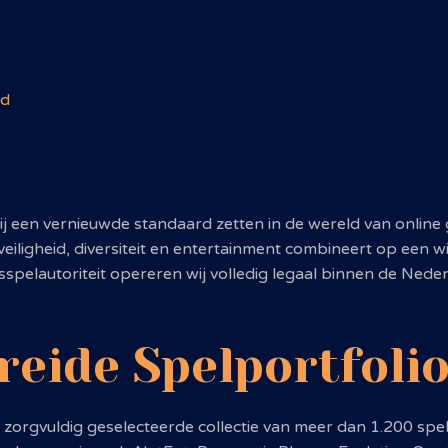
id
ij een vernieuwde standaard zetten in de wereld van online g
eiligheid, diversiteit en entertainment combineert op een w
ansspelautoriteit opereren wij volledig legaal binnen de Ne
reide Spelportfoli
zorgvuldig geselecteerde collectie van meer dan 1.200 spe