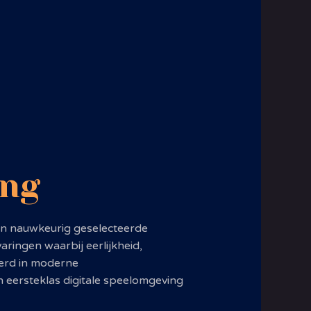
ing
n nauwkeurig geselecteerde
aringen waarbij eerlijkheid,
eerd in moderne
eersteklas digitale speelomgeving