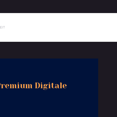
EIT
Premium Digitale