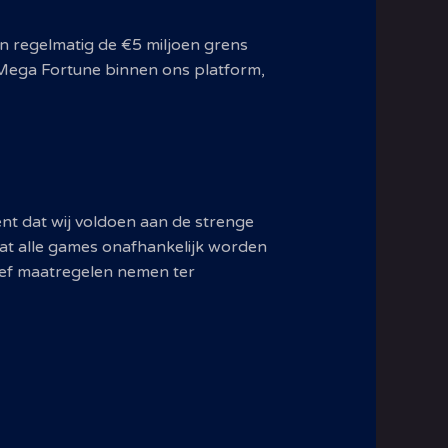
en regelmatig de €5 miljoen grens
 Mega Fortune binnen ons platform,
nt dat wij voldoen aan de strenge
at alle games onafhankelijk worden
ief maatregelen nemen ter