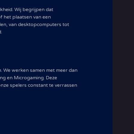
kheid. Wij begrijpen dat
f het plaatsen van een
len, van desktopcomputers tot
.
den. We werken samen met meer dan
ming en Microgaming. Deze
onze spelers constant te verrassen