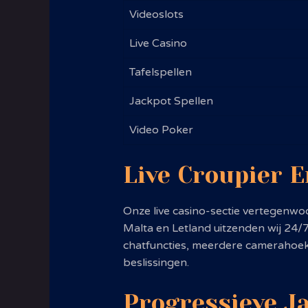
Videoslots
Live Casino
Tafelspellen
Jackpot Spellen
Video Poker
Live Croupier E
Onze live casino-sectie vertegenwoo
Malta en Letland uitzenden wij 24/7 
chatfuncties, meerdere camerahoek
beslissingen.
Progressieve J