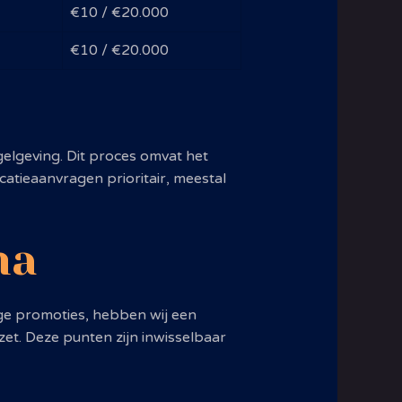
€10 / €20.000
€10 / €20.000
gelgeving. Dit proces omvat het
catieaanvragen prioritair, meestal
ma
ige promoties, hebben wij een
t. Deze punten zijn inwisselbaar