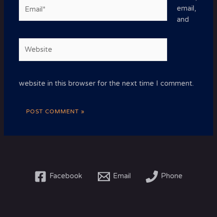
Email*
email,
and
Website
website in this browser for the next time I comment.
Facebook
Email
Phone