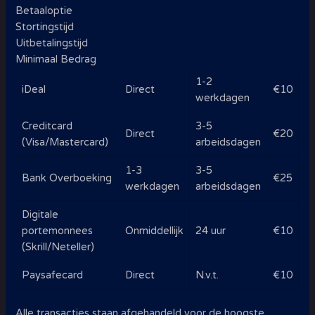
Betaaloptie
Stortingstijd
Uitbetalingstijd
Minimaal Bedrag
1-2
iDeal
Direct
€10
werkdagen
Creditcard
3-5
Direct
€20
(Visa/Mastercard)
arbeidsdagen
1-3
3-5
Bank Overboeking
€25
werkdagen
arbeidsdagen
Digitale
portemonnees
Onmiddellijk
24 uur
€10
(Skrill/Neteller)
Paysafecard
Direct
N.v.t.
€10
Alle transacties staan afgehandeld voor de hoogste