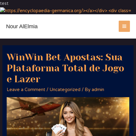
test
Nour AlElmia
MA
ME
WinWin Bet Apostas: Sua
Plataforma Total de Jogo
e Lazer
Leave a Comment
/
Uncategorized
/ By
admin