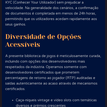
KYC (Conhecer Your Utilizador) sem prejudicar a
velocidade. Na generalidade dos cenários, a confirmação
de documentos é completada em menos de 24h horas,
permitindo que os utilizadores acedam rapidamente aos
seus ganhos.
Diversidade de Opções
Acessíveis
A presente biblioteca de jogos é meticulosamente curada,
incluindo com opções dos desenvolvedores mais
respeitados da indústria. Operamos somente com
desenvolvedores certificados que prometem
percentagens de retorno ao jogador (RTP) auditadas e
saídas autenticamente ao acaso através de mecanismos
certificados.
Caça-níqueis vintage e vídeo slots com temáticas
diversos e prémios crescentes