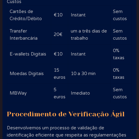
Custos
Cartões de
Sem
€10
Instant
Crédito/Débito
custos
Transfer
um a três dias de
Sem
20€
Interbancária
trabalho
custos
0%
E-wallets Digitais
€10
Instant
taxas
15
0%
Moedas Digitais
10 a 30 min
euros
taxas
5
Sem
MBWay
Imediato
euros
custos
Procedimento de Verificação Ágil
Desenvolvemos um processo de validação de
identificação eficiente que respeita as regulamentações