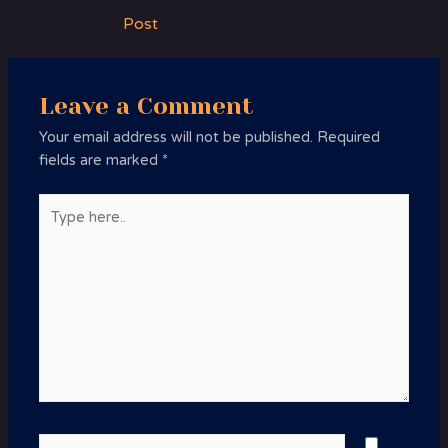
navigation
Post
Leave a Comment
Your email address will not be published.
Required
fields are marked
*
Type
here..
Name*