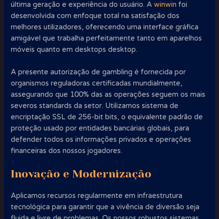
última geração e experiência do usuário. A
winwin
foi
desenvolvida com enfoque total na satisfação dos
melhores utilizadores, oferecendo uma interface gráfica
amigável que trabalha perfeitamente tanto em aparelhos
móveis quanto em desktops desktop.
A presente autorização de gambling é fornecida por
organismos reguladoras certificadas mundialmente,
assegurando que 100% das as operações seguem os mais
severos standards da setor. Utilizamos sistema de
encriptação SSL de 256-bit bits, o equivalente padrão de
proteção usado por entidades bancárias globais, para
defender todos os informações privados e operações
financeiras dos nossos jogadores.
Inovação e Modernização
Aplicamos recursos regularmente em infraestrutura
tecnológica para garantir que a vivência de diversão seja
fluida e livre de problemas. Os nossos robustos sistemas