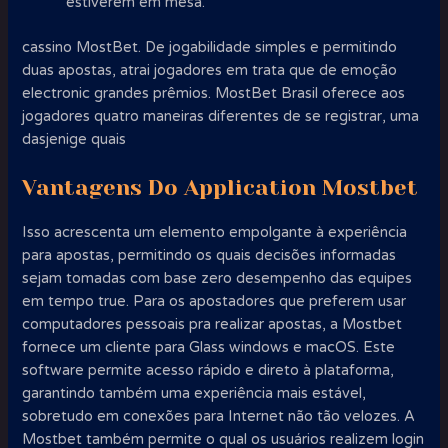
estiverem em mesa.
cassino MostBet. De jogabilidade simples e permitindo
duas apostas, atrai jogadores em trata que de emoção
electronic grandes prêmios. MostBet Brasil oferece aos
jogadores quatro maneiras diferentes de se registrar, uma
dasjenige quais
Vantagens Do Application Mostbet
Isso acrescenta um elemento empolgante à experiência
para apostas, permitindo os quais decisões informadas
sejam tomadas com base zero desempenho das equipes
em tempo true. Para os apostadores que preferem usar
computadores pessoais pra realizar apostas, a Mostbet
fornece um cliente para Glass windows e macOS. Este
software permite acesso rápido e direto à plataforma,
garantindo também uma experiência mais estável,
sobretudo em conexões para Internet não tão velozes. A
Mostbet também permite o qual os usuários realizem login