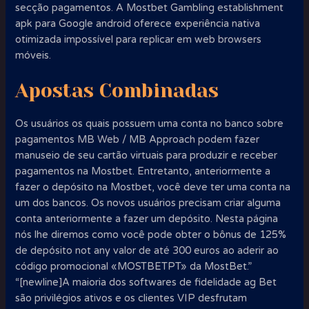
secção pagamentos. A Mostbet Gambling establishment
apk para Google android oferece experiência nativa
otimizada impossível para replicar em web browsers
móveis.
Apostas Combinadas
Os usuários os quais possuem uma conta no banco sobre
pagamentos MB Web / MB Approach podem fazer
manuseio de seu cartão virtuais para produzir e receber
pagamentos na Mostbet. Entretanto, anteriormente a
fazer o depósito na Mostbet, você deve ter uma conta na
um dos bancos. Os novos usuários precisam criar alguma
conta anteriormente a fazer um depósito. Nesta página
nós lhe diremos como você pode obter o bônus de 125%
de depósito not any valor de até 300 euros ao aderir ao
código promocional «MOSTBETPT» da MostBet.”
“[newline]A maioria dos softwares de fidelidade ag Bet
são privilégios ativos e os clientes VIP desfrutam