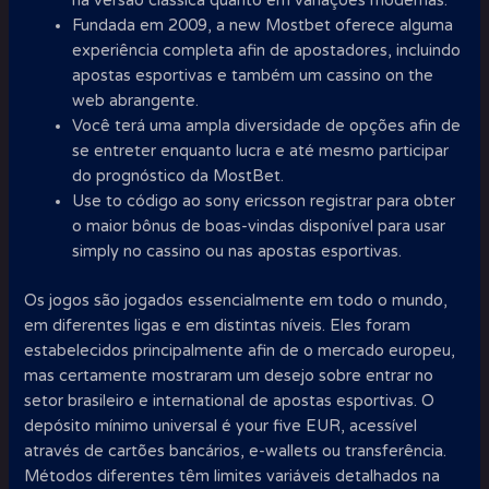
na versão clássica quanto em variações modernas.
Fundada em 2009, a new Mostbet oferece alguma
experiência completa afin de apostadores, incluindo
apostas esportivas e também um cassino on the
web abrangente.
Você terá uma ampla diversidade de opções afin de
se entreter enquanto lucra e até mesmo participar
do prognóstico da MostBet.
Use to código ao sony ericsson registrar para obter
o maior bônus de boas-vindas disponível para usar
simply no cassino ou nas apostas esportivas.
Os jogos são jogados essencialmente em todo o mundo,
em diferentes ligas e em distintas níveis. Eles foram
estabelecidos principalmente afin de o mercado europeu,
mas certamente mostraram um desejo sobre entrar no
setor brasileiro e international de apostas esportivas. O
depósito mínimo universal é your five EUR, acessível
através de cartões bancários, e-wallets ou transferência.
Métodos diferentes têm limites variáveis detalhados na