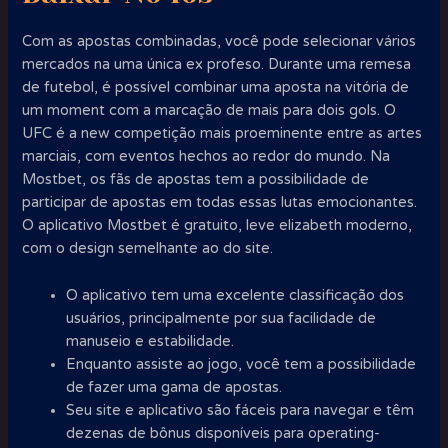
Com as apostas combinadas, você pode selecionar vários
mercados na uma única ex profeso. Durante uma remesa
de futebol, é possível combinar uma aposta na vitória de
um moment com a marcação de mais para dois gols. O
UFC é a new competição mais proeminente entre as artes
marciais, com eventos hechos ao redor do mundo. Na
Mostbet, os fãs de apostas tem a possibilidade de
participar de apostas em todas essas lutas emocionantes.
O aplicativo Mostbet é gratuito, leve elizabeth moderno,
com o design semelhante ao do site.
O aplicativo tem uma excelente classificação dos
usuários, principalmente por sua facilidade de
manuseio e estabilidade.
Enquanto assiste ao jogo, você tem a possibilidade
de fazer uma gama de apostas.
Seu site e aplicativo são fáceis para navegar e têm
dezenas de bônus disponíveis para operating-