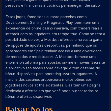
pessoais e financeiras 2 usuários permaneçam the salvo.
Estes jogos, fornecidos durante parceiros como
Development Gaming e Pragmatic Play, permitem uma
experiência de online casino imersiva, com traders reais a
interagir com os jogadores em tempo true. Como se tem a
possibilidade de ver, a Mostbet oferece uma vasta gama
de opções de apostas desportivas, permitindo que os
apostadores em Spain tenham acesso a uma diversidade
de mercados e modalidades. A Mostbet fornece uma
enorme plataforma para apostas on-line e móveis. Seu site
e aplicativo são fáceis sobre navegar e têm dezenas de
bônus disponíveis para operating-system jogadores. A
maioria dos cassinos proporciona muitos bônus aos
jogadores novos at the existentes. Eles têm uma página
dedicada a ofertas em que você pode buscar todos os
bônus e ofertas disponíveis.
Baixar No Ios