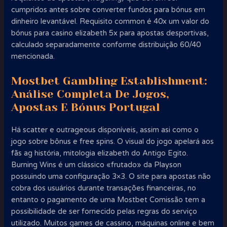
cumpridos antes sobre converter fundos para bónus em
dinheiro levantável. Requisito common é 40x um valor do
bónus para casino elizabeth 5x para apostas desportivas,
calculado separadamente conforme distribuição 60/40
mencionada.
Mostbet Gambling Establishment:
Análise Completa De Jogos,
Apostas E Bónus Portugal
Há scatter e outrageous disponíveis, assim asi como o
jogo sobre bônus e free spins. O visual do jogo apelará aos
fãs ag história, mitologia elizabeth do Antigo Egito.
Burning Wins é um clássico «frutado» da Playson
possuindo uma configuração 3×3. O site para apostas não
cobra dos usuários durante transações financeiras, no
entanto o pagamento de uma Mostbet Comissão tem a
possibilidade de ser fornecido pelas regras do serviço
utilizado. Muitos games de cassino, máquinas online e bem