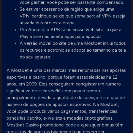
você ganhar, você pode ser bastante compensado.
Se estiver acessando da região que exige uma
VPN, certifique-se de que some sort of VPN esteja
ativada durante esta etapa.
Pro Android, o APK tá no nosso web site, já que a
Play Store não aceita apps para apostas.
A versão móvel do site de uma Mostbet inclui todos
os recursos electronic se adapta ao tamanho da tela
do seu aparato.
A Mostbet é uma das marcas mais renomadas nas apostas
esportivas e casino, porque foram estabelecidas há 12
anos, em 2009. Eles conseguiram conquistar um número
significativo de clientes fiéis em pouco tempo,
principalmente devido à qualidade do serviço e a o grande
número de opções de apostas esportivas. Na Mostbet,
você pode produzir vários pagamentos, transferências
bancárias padrão, e-wallets e moedas criptográficas.
Mostbet Casino promotional code e quaisquer bónus têm
requisitos de apostas (wagering) que devem ser