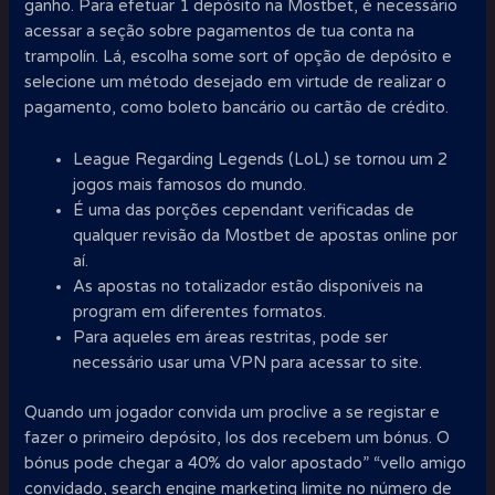
ganho. Para efetuar 1 depósito na Mostbet, é necessário
acessar a seção sobre pagamentos de tua conta na
trampolín. Lá, escolha some sort of opção de depósito e
selecione um método desejado em virtude de realizar o
pagamento, como boleto bancário ou cartão de crédito.
League Regarding Legends (LoL) se tornou um 2
jogos mais famosos do mundo.
É uma das porções cependant verificadas de
qualquer revisão da Mostbet de apostas online por
aí.
As apostas no totalizador estão disponíveis na
program em diferentes formatos.
Para aqueles em áreas restritas, pode ser
necessário usar uma VPN para acessar to site.
Quando um jogador convida um proclive a se registar e
fazer o primeiro depósito, los dos recebem um bónus. O
bónus pode chegar a 40% do valor apostado” “vello amigo
convidado, search engine marketing limite no número de