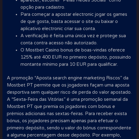
aparecer, escolher “Pelas Redes Sociais” como
opção para cadastro.
Para começar a apostar electronic jogar os games
de que gosta, basta acessar o site ou baixar o
aplicativo electronic criar sua conta.
A verificação é feita uma única vez e protege sua
conta contra acesso não autorizado.
O Mostbet Casino bonus de boas-vindas oferece
125% até 400 EUR no primeiro depósito, possuindo
montante mínimo para 10 EUR para qualificar.
A promoção “Aposta search engine marketing Riscos” da
Mostbet PT permite que os jogadores façam uma aposta
desportiva sem qualquer risco de perda do valor apostado.
A “Sexta-Feira das Vitórias” é uma promoção semanal da
Mostbet PT que premia os jogadores com bónus e
prémios adicionais nas sextas-feiras. Para receber exista
bónus, os jogadores precisam apenas para efetuar o
primeiro depósito, sendo u valor do bónus correspondente
a alguma percentagem desse depósito. Por exemplo,