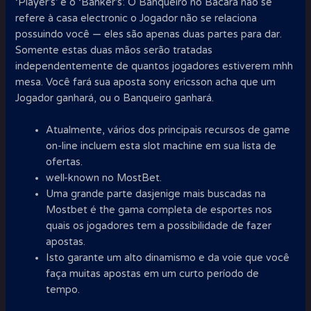
‘Player’s’ e o ‘Banker’s’. O Banqueiro no Bacará não se
refere à casa electronic o Jogador não se relaciona
possuindo você — eles são apenas duas partes para dar.
Somente estas duas mãos serão tratadas
independentemente de quantos jogadores estiverem mhh
mesa. Você fará sua aposta sony ericsson acha que um
Jogador ganhará, ou o Banqueiro ganhará.
Atualmente, vários dos principais recursos de game
on-line incluem esta slot machine em sua lista de
ofertas.
well-known no MostBet.
Uma grande parte dasjenige mais buscadas na
Mostbet é the gama completa de esportes nos
quais os jogadores tem a possibilidade de fazer
apostas.
Isto garante um alto dinamismo e da voie que você
faça muitas apostas em um curto período de
tempo.