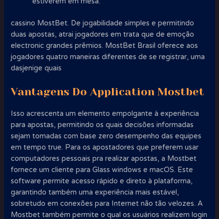
estiverem em mesa.
cassino MostBet. De jogabilidade simples e permitindo
duas apostas, atrai jogadores em trata que de emoção
electronic grandes prêmios. MostBet Brasil oferece aos
jogadores quatro maneiras diferentes de se registrar, uma
dasjenige quais
Vantagens Do Application Mostbet
Isso acrescenta um elemento empolgante à experiência
para apostas, permitindo os quais decisões informadas
sejam tomadas com base zero desempenho das equipes
em tempo true. Para os apostadores que preferem usar
computadores pessoais pra realizar apostas, a Mostbet
fornece um cliente para Glass windows e macOS. Este
software permite acesso rápido e direto à plataforma,
garantindo também uma experiência mais estável,
sobretudo em conexões para Internet não tão velozes. A
Mostbet também permite o qual os usuários realizem login