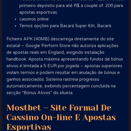
primeiro depósito para até R$ a couple of. 200 para
apostas esportivas.
cassinos online.
Temos opções para Bacará Super 6th, Bacará
Ficheiro APK (40MB) descarrega diretamente do site
estatal – Google Perform Store não autoriza aplicações
de apostas reais em England, exigindo instalação
handbook. Aposta máxima apresentando fundos de bónus
ativos é limitada a 5 EUR por jogada – apostas superiores
violam termos e podem resultar em anulação de bónus e
ganhos associados. Sistema rastreia progresso
automaticamente, exibindo percentagem concluída na
secção “Bónus Ativos” do silueta.
Mostbet – Site Formal De
Cassino On-line E Apostas
Esportivas