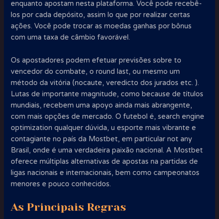
enquanto apostam nesta plataforma. Você pode recebê-
los por cada depósito, assim lo que por realizar certas
ações. Você pode trocar as moedas ganhas por bônus
com uma taxa de câmbio favorável.
Os apostadores podem efetuar previsões sobre to
vencedor do combate, o round last, ou mesmo um
método da vitória (nocaute, veredicto dos jurados etc. ).
Lutas de importante magnitude, como because de títulos
mundiais, recebem uma apoyo ainda mais abrangente,
com mais opções de mercado. O futebol é, search engine
optimization qualquer dúvida, u esporte mais vibrante e
contagiante no país da Mostbet, em particular not any
Brasil, onde é uma verdadeira paixão nacional. A Mostbet
oferece múltiplas alternativas de apostas na partidas de
ligas nacionais e internacionais, bem como campeonatos
menores e pouco conhecidos.
As Principais Regras