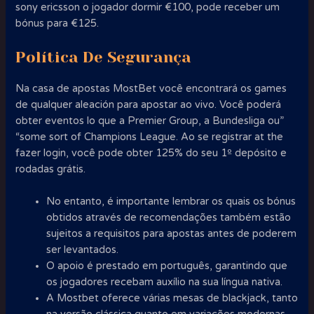
sony ericsson o jogador dormir €100, pode receber um
bónus para €125.
Política De Segurança
Na casa de apostas MostBet você encontrará os games
de qualquer aleación para apostar ao vivo. Você poderá
obter eventos lo que a Premier Group, a Bundesliga ou”
“some sort of Champions League. Ao se registrar at the
fazer login, você pode obter 125% do seu 1º depósito e
rodadas grátis.
No entanto, é importante lembrar os quais os bónus
obtidos através de recomendações também estão
sujeitos a requisitos para apostas antes de poderem
ser levantados.
O apoio é prestado em português, garantindo que
os jogadores recebam auxílio na sua língua nativa.
A Mostbet oferece várias mesas de blackjack, tanto