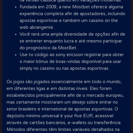
na versão clássica quanto em variações modernas.
Fundada em 2009, a new Mostbet oferece alguma
experiência completa afin de apostadores, incluindo
apostas esportivas e também um cassino on the
web abrangente.
Você terá uma ampla diversidade de opções afin de
se entreter enquanto lucra e até mesmo participar
do prognóstico da MostBet.
Use to código ao sony ericsson registrar para obter
o maior bônus de boas-vindas disponível para usar
simply no cassino ou nas apostas esportivas.
Os jogos são jogados essencialmente em todo o mundo,
em diferentes ligas e em distintas níveis. Eles foram
estabelecidos principalmente afin de o mercado europeu,
mas certamente mostraram um desejo sobre entrar no
setor brasileiro e international de apostas esportivas. O
depósito mínimo universal é your five EUR, acessível
através de cartões bancários, e-wallets ou transferência.
Métodos diferentes têm limites variáveis detalhados na