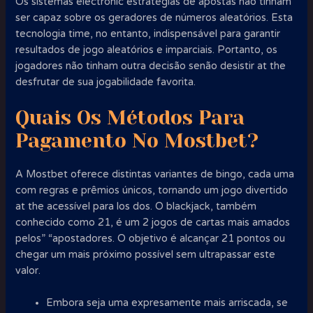
Os sistemas electronic estratégias de apostas não tinham
ser capaz sobre os geradores de números aleatórios. Esta
tecnologia time, no entanto, indispensável para garantir
resultados de jogo aleatórios e imparciais. Portanto, os
jogadores não tinham outra decisão senão desistir at the
desfrutar de sua jogabilidade favorita.
Quais Os Métodos Para
Pagamento No Mostbet?
A Mostbet oferece distintas variantes de bingo, cada uma
com regras e prêmios únicos, tornando um jogo divertido
at the acessível para los dos. O blackjack, também
conhecido como 21, é um 2 jogos de cartas mais amados
pelos” “apostadores. O objetivo é alcançar 21 pontos ou
chegar um mais próximo possível sem ultrapassar este
valor.
Embora seja uma expresamente mais arriscada, se