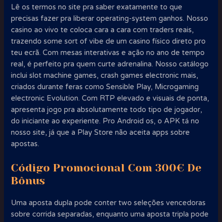
Lê os termos no site pra saber exatamente to que
precisas fazer pra liberar operating-system ganhos. Nosso
casino ao vivo te coloca cara a cara com traders reais,
trazendo some sort of vibe de um casino físico direto pro
teu ecrã. Com mesas interativas e ação no ano de tempo
real, é perfeito pra quem curte adrenalina. Nosso catálogo
inclui slot machine games, crash games electronic mais,
criados durante feras como Sensible Play, Microgaming
electronic Evolution. Com RTP elevado e visuais de ponta,
apresenta jogo pra absolutamente todo tipo de jogador,
do iniciante ao experiente. Pro Android os, o APK tá no
nosso site, já que a Play Store não aceita apps sobre
apostas.
Código Promocional Com 300€ De
Bônus
Uma aposta dupla pode conter two seleções vencedoras
sobre corrida separadas, enquanto uma aposta tripla pode