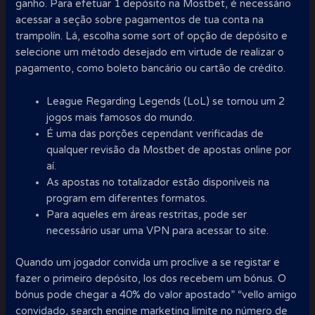
ganho. Para efetuar 1 depósito na Mostbet, é necessário
acessar a seção sobre pagamentos de tua conta na
trampolín. Lá, escolha some sort of opção de depósito e
selecione um método desejado em virtude de realizar o
pagamento, como boleto bancário ou cartão de crédito.
League Regarding Legends (LoL) se tornou um 2
jogos mais famosos do mundo.
É uma das porções cependant verificadas de
qualquer revisão da Mostbet de apostas online por
aí.
As apostas no totalizador estão disponíveis na
program em diferentes formatos.
Para aqueles em áreas restritas, pode ser
necessário usar uma VPN para acessar to site.
Quando um jogador convida um proclive a se registar e
fazer o primeiro depósito, los dos recebem um bónus. O
bónus pode chegar a 40% do valor apostado” “vello amigo
convidado, search engine marketing limite no número de