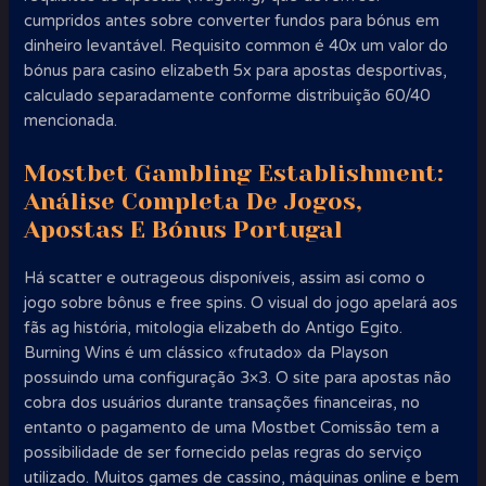
cumpridos antes sobre converter fundos para bónus em
dinheiro levantável. Requisito common é 40x um valor do
bónus para casino elizabeth 5x para apostas desportivas,
calculado separadamente conforme distribuição 60/40
mencionada.
Mostbet Gambling Establishment:
Análise Completa De Jogos,
Apostas E Bónus Portugal
Há scatter e outrageous disponíveis, assim asi como o
jogo sobre bônus e free spins. O visual do jogo apelará aos
fãs ag história, mitologia elizabeth do Antigo Egito.
Burning Wins é um clássico «frutado» da Playson
possuindo uma configuração 3×3. O site para apostas não
cobra dos usuários durante transações financeiras, no
entanto o pagamento de uma Mostbet Comissão tem a
possibilidade de ser fornecido pelas regras do serviço
utilizado. Muitos games de cassino, máquinas online e bem