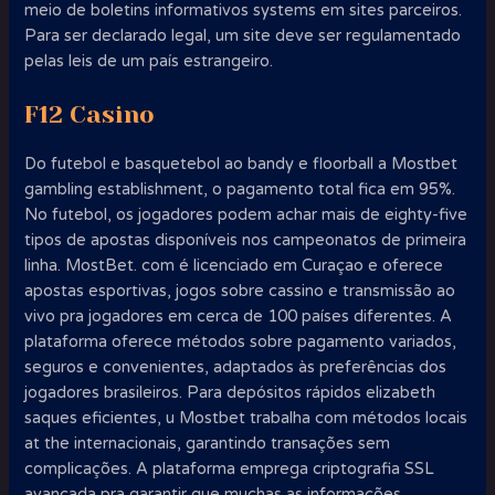
meio de boletins informativos systems em sites parceiros.
Para ser declarado legal, um site deve ser regulamentado
pelas leis de um país estrangeiro.
F12 Casino
Do futebol e basquetebol ao bandy e floorball a Mostbet
gambling establishment, o pagamento total fica em 95%.
No futebol, os jogadores podem achar mais de eighty-five
tipos de apostas disponíveis nos campeonatos de primeira
linha. MostBet. com é licenciado em Curaçao e oferece
apostas esportivas, jogos sobre cassino e transmissão ao
vivo pra jogadores em cerca de 100 países diferentes. A
plataforma oferece métodos sobre pagamento variados,
seguros e convenientes, adaptados às preferências dos
jogadores brasileiros. Para depósitos rápidos elizabeth
saques eficientes, u Mostbet trabalha com métodos locais
at the internacionais, garantindo transações sem
complicações. A plataforma emprega criptografia SSL
avançada pra garantir que muchas as informações