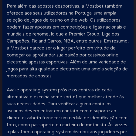
Para além das apostas desportivas, a Mostbet também
oferece aos seus utilizadores na Portugal uma ampla
seleção de jogos de casino on the web. Os utilizadores
podem fazer apostas em competições e ligas nacionais e
mundiais de renome, lo que a Premier Group, Liga dos
Campeões, Roland Garros, NBA, entre outras. Em resumo,
a Mostbet parece ser o lugar perfeito em virtude de
começar ou aprofundar sua paixão por cassinos online
electronic apostas esportivas. Além de uma variedade de
jogos para alta qualidade electronic uma ampla seleção de
mercados de apostas.
Avalie operating system prós e os contras de cada
alternativa e escolha some sort of que melhor atende às
suas necessidades. Para verificar alguma conta, os
usuários devem entrar em contato com o suporte ao
cliente elizabeth fornecer um cedula de identificação com
foto, como passaporte ou carteira de motorista. Às vezes,
a plataforma operating-system distribui aos jogadores por