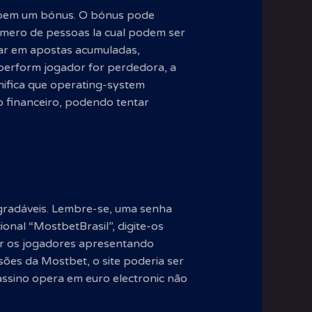
ecebem um bónus. O bónus pode
úmero de pessoas la cual podem ser
car em apostas acumuladas,
 perform jogador for perdedora, a
nifica que operating-system
 financeiro, podendo tentar
agradáveis. Lembre-se, uma senha
ional “MostbetBrasil”, digite-os
r os jogadores apresentando
isões da Mostbet, o site poderia ser
assino opera em euro electronic não