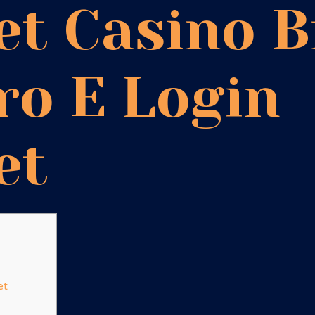
t Casino B
ro E Login
et
et