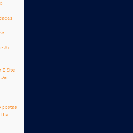
o
idades
ne
te Ao
 E Site
 Da
Apostas
 The