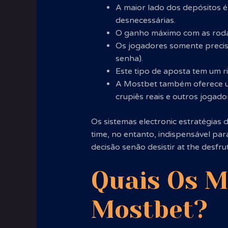
A maior lado dos depósitos é
desnecessárias.
O ganho máximo com as rodada
Os jogadores somente precisa
senha).
Este tipo de aposta tem um r
A Mostbet também oferece um
crupiês reais e outros jogad
Os sistemas electronic estratégias
time, no entanto, indispensável par
decisão senão desistir at the desfrut
Quais Os 
Mostbet?