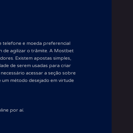
e telefone e moeda preferencial
 de agilizar o trâmite. A Mostbet
dores. Existem apostas simples,
idade de serem usadas para criar
 necessário acessar a seção sobre
ne um método desejado em virtude
ine por aí.