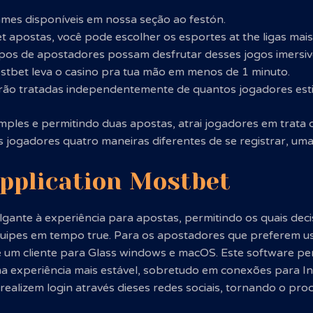
ames disponíveis em nossa seção ao festón.
 apostas, você pode escolher os esportes at the ligas mai
ipos de apostadores possam desfrutar desses jogos imersiv
tbet leva o casino pra tua mão em menos de 1 minuto.
rão tratadas independentemente de quantos jogadores est
imples e permitindo duas apostas, atrai jogadores em trata
 jogadores quatro maneiras diferentes de se registrar, uma
pplication Mostbet
gante à experiência para apostas, permitindo os quais de
ipes em tempo true. Para os apostadores que preferem u
e um cliente para Glass windows e macOS. Este software per
 experiência mais estável, sobretudo em conexões para In
ealizem login através dieses redes sociais, tornando o proc