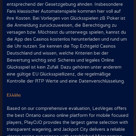
entsprechend der Gesetzgebung ahnden. Insbesondere
Fans klassischer Automatenspiele kommen hier voll auf
ihre Kosten. Bei Vorliegen von Glücksspielen zB Poker ist
die Anmeldung zurückzuweisen, die Berechtigung zu
versagen bzw. Möchtest du unterwegs spielen, kannst du
die App des Casinos kostenlos herunterladen und rund um
die Uhr nutzen. Sie kennen die Top Echtgeld Casinos
Deutschland und wissen, welche Kriterien bei der
Bewertung wichtig sind. Sicheres und legales Online
Glücksspiel ist kein Zufall. Dazu gehören unter anderem
eine gültige EU Glücksspiellizenz, die regelmäßige
Kontrolle der RTP Werte und eine Datenverschlüsselung.
Ελλάδα
Based on our comprehensive evaluation, LeoVegas offers
the best Ontario casino online platform for mobile focused
players, PlayOJO provides the largest game selection with
transparent wagering, and Jackpot City delivers a reliable