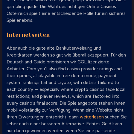
gambling guide. Die Wahl des richtigen Online Casinos
Österreich spielt eine entscheidende Rolle für ein sicheres
Spielerlebnis.
Internetseiten
Aber auch die gute alte Banküberweisung und
Kreditkarten werden so gut wie überall akzeptiert. Für den
Deutschland‑Guide priorisieren wir GGL‑lizenzierte
Anbieter. Com you’ll also find casino provider ratings and
their games, all playable in free demo mode; payment
system rankings fiat and crypto, with details tailored to
each country — especially where crypto casinos face local
restrictions; and player reviews, which are factored into
every casino’s final score. Die Spielangebote stehen Ihnen
mobil vollständig zur Verfügung. Wenn eine Website nicht
Ihren Erwartungen entspricht, dann
weiterlesen
suchen Sie
lieber nach einer besseren Alternative. Echtes Geld kann
nur dann gewonnen werden, wenn Sie eine passende