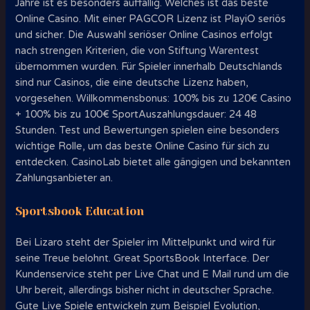
Jahre ist es besonders auffällig. Welches ist das beste
Online Casino. Mit einer PAGCOR Lizenz ist PlayiO seriös
und sicher. Die Auswahl seriöser Online Casinos erfolgt
nach strengen Kriterien, die von Stiftung Warentest
übernommen wurden. Für Spieler innerhalb Deutschlands
sind nur Casinos, die eine deutsche Lizenz haben,
vorgesehen. Willkommensbonus: 100% bis zu 120€ Casino
+ 100% bis zu 100€ SportAuszahlungsdauer: 24 48
Stunden. Test und Bewertungen spielen eine besonders
wichtige Rolle, um das beste Online Casino für sich zu
entdecken. CasinoLab bietet alle gängigen und bekannten
Zahlungsanbieter an.
Sportsbook Education
Bei Lizaro steht der Spieler im Mittelpunkt und wird für
seine Treue belohnt. Great SportsBook Interface. Der
Kundenservice steht per Live Chat und E Mail rund um die
Uhr bereit, allerdings bisher nicht in deutscher Sprache.
Gute Live Spiele entwickeln zum Beispiel Evolution,