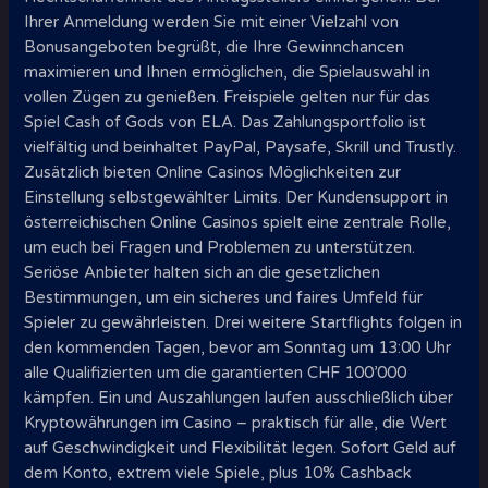
Ihrer Anmeldung werden Sie mit einer Vielzahl von
Bonusangeboten begrüßt, die Ihre Gewinnchancen
maximieren und Ihnen ermöglichen, die Spielauswahl in
vollen Zügen zu genießen. Freispiele gelten nur für das
Spiel Cash of Gods von ELA. Das Zahlungsportfolio ist
vielfältig und beinhaltet PayPal, Paysafe, Skrill und Trustly.
Zusätzlich bieten Online Casinos Möglichkeiten zur
Einstellung selbstgewählter Limits. Der Kundensupport in
österreichischen Online Casinos spielt eine zentrale Rolle,
um euch bei Fragen und Problemen zu unterstützen.
Seriöse Anbieter halten sich an die gesetzlichen
Bestimmungen, um ein sicheres und faires Umfeld für
Spieler zu gewährleisten. Drei weitere Startflights folgen in
den kommenden Tagen, bevor am Sonntag um 13:00 Uhr
alle Qualifizierten um die garantierten CHF 100’000
kämpfen. Ein und Auszahlungen laufen ausschließlich über
Kryptowährungen im Casino – praktisch für alle, die Wert
auf Geschwindigkeit und Flexibilität legen. Sofort Geld auf
dem Konto, extrem viele Spiele, plus 10% Cashback