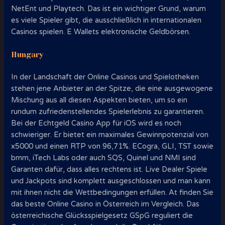
NetEnt und Playtech. Das ist ein wichtiger Grund, warum
es viele Spieler gibt, die ausschließlich in internationalen
Casinos spielen. E Wallets elektronische Geldbörsen.
Hungary
In der Landschaft der Online Casinos und Spielotheken
stehen jene Anbieter an der Spitze, die eine ausgewogene
Mischung aus all diesen Aspekten bieten, um so ein
rundum zufriedenstellendes Spielerlebnis zu garantieren.
Bei der Echtgeld Casino App für iOS wird es noch
schwieriger. Er bietet ein maximales Gewinnpotenzial von
x5000 und einen RTP von 96,71%. ECogra, GLI, TST sowie
bmm, iTech Labs oder auch SQS, Quinel und NMI sind
Garanten dafür, dass alles rechtens ist. Live Dealer Spiele
und Jackpots sind komplett ausgeschlossen und man kann
mit ihnen nicht die Wettbedingungen erfüllen. At finden Sie
das beste Online Casino in Österreich im Vergleich. Das
österreichische Glücksspielgesetz GSpG reguliert die