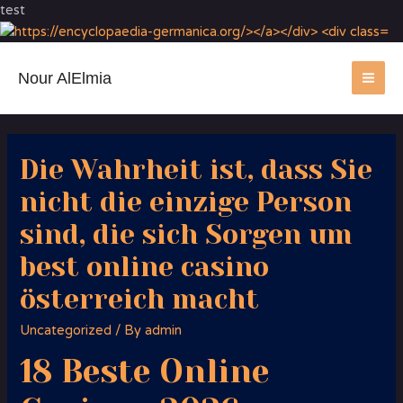
test
Nour AlElmia
MA
ME
Die Wahrheit ist, dass Sie
nicht die einzige Person
sind, die sich Sorgen um
best online casino
österreich macht
Uncategorized
/ By
admin
18 Beste Online