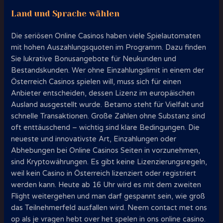
Land und Sprache wählen
Die seriösen Online Casinos haben viele Spielautomaten
mit hohen Auszahlungsquoten im Programm. Dazu finden
Sie lukrative Bonusangebote für Neukunden und
Bestandskunden. Wer ohne Einzahlungslimit in einem der
Österreich Casinos spielen will, muss sich für einen
Anbieter entscheiden, dessen Lizenz im europäischen
Ausland ausgestellt wurde. Betamo steht für Vielfalt und
schnelle Transaktionen. Große Zahlen ohne Substanz sind
oft enttäuschend – wichtig sind klare Bedingungen. Die
neueste und innovativste Art, Einzahlungen oder
Abhebungen bei Online Casinos Seiten in vorzunehmen,
sind Kryptowährungen. Es gibt keine Lizenzierungsregeln,
weil kein Casino in Österreich lizenziert oder registriert
werden kann. Heute ab 16 Uhr wird es mit dem zweiten
Flight weitergehen und man darf gespannt sein, wie groß
das Teilnehmerfeld ausfallen wird. Neem contact met ons
op als je vragen hebt over het spelen in ons online casino.