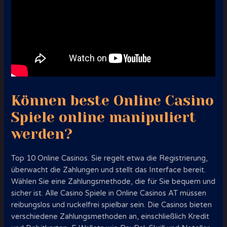
Können beste Online Casino
Spiele online manipuliert
werden?
Top 10 Online Casinos. Sie regelt etwa die Registrierung,
überwacht die Zahlungen und stellt das Interface bereit.
Wählen Sie eine Zahlungsmethode, die für Sie bequem und
sicher ist. Alle Casino Spiele in Online Casinos AT müssen
reibungslos und ruckelfrei spielbar sein. Die Casinos bieten
verschiedene Zahlungsmethoden an, einschließlich Kredit