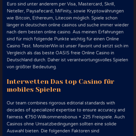
Euro sind unter anderem per Visa, Mastercard, Skrill,
Neteller, Paysafecard, MiFinity, sowie Kryptowährungen
wie Bitcoin, Ethereum, Litecoin möglich. Spiele schon
länger in deutschen online casinos und suche immer wieder
nach dem besten online casino. Aus meinen Erfahrungen
sind für mich folgende Punkte wichtig für einen Online
Casino Test. MonsterWin ist unser Favorit und setzt sich im
Vergleich als das beste OASIS freie Online Casino in
Deutschland durch. Daher ist verantwortungsvolles Spielen
von größter Bedeutung.
Interwetten Das top Casino für
mobiles Spielen
Our team combines rigorous editorial standards with
decades of specialized expertise to ensure accuracy and
fairness. €750 Willkommensbonus + 225 Freispiele. Auch
Casinos ohne Umsatzbedingungen sollten eine solide
Auswahl bieten. Die folgenden Faktoren sind