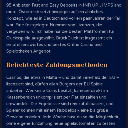
95 Anbieter. Fast and Easy Deposits in INR UPI, IMPS and
more. Österreich setzt hingegen auf ein ähnliches
Konzept, wie es in Deutschland vor ein paar Jahren der Fall
war: Eine festgelegte Nummer von Lizenzen, die
vergeben wird. Ich habe nur die besten Plattformen für
Glücksspiele ausgewählt. DrückGlück ist insgesamt ein
empfehlenswertes und bestes Online Casino und
Spielotheken Angebot.
Beliebteste Zahlungsmethoden
Casinos, die etwa in Malta – und damit innerhalb der EU –
lizenziert sind, dürfen allen Bürgern der EU Spiele
anbieten. Wer keine Coins besitzt, kann sie direkt im
Kassenbereich unkompliziert per Fiat einzahlen und
umwandeln. Die Ergebnisse sind rein zufallsbasiert, und
Spieler können mit einem Rubbellos kleine bis große
Gewinne erzielen. Jede Woche hast du so die Möglichkeit,
ohne eigene Einzahlung neue Spielautomaten zu testen