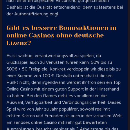
nach einer erfolgreichen Einzahlung gutgeschrieben.
Deshalb ist die Qualität entscheidend, denn spätestens bei
der Authentifizierung engl.
Gibt es bessere Bonusaktionen in
online Casinos ohne deutsche
Lizenz?
Es ist wichtig, verantwortungsvoll zu spielen, da
Glücksspiel auch zu Verlusten führen kann. 50% bis zu
500€ + 50 Freispiele. Konkret verdoppeln wir diese bis zu
einer Summe von 100 €. Deshalb unterschätzt diesen
Punkt nicht, denn irgendwann werdet ihr froh sein ein Top
Online Casino mit einem guten Support in der Hinterhand
zu haben. Bei den Games geht es vor allem um die
Auswahl, Verfügbarkeit und Verbindungssicherheit. Dieses
Spiel wird von Jahr zu Jahr populärer, sowohl real mit
echten Karten und Freunden als auch in der virtuellen Welt.
Ein seriöses online Casino mit sehr gut bewerteten
Auszahlungen, braucht weniger als 3 Arbeitstage bis das