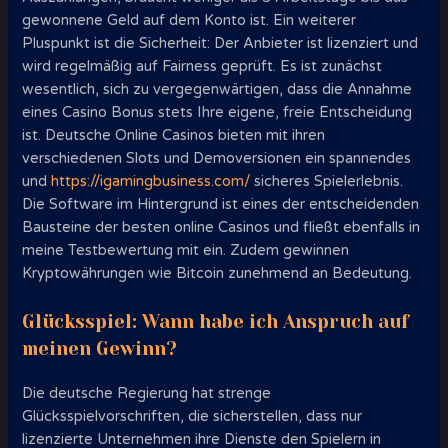
gewonnene Geld auf dem Konto ist. Ein weiterer
Pluspunkt ist die Sicherheit: Der Anbieter ist lizenziert und
wird regelmäßig auf Fairness geprüft. Es ist zunächst
wesentlich, sich zu vergegenwärtigen, dass die Annahme
eines Casino Bonus stets Ihre eigene, freie Entscheidung
ist. Deutsche Online Casinos bieten mit ihren
verschiedenen Slots und Demoversionen ein spannendes
und
https://igamingbusiness.com/
sicheres Spielerlebnis.
Die Software im Hintergrund ist eines der entscheidenden
Bausteine der besten online Casinos und fließt ebenfalls in
meine Testbewertung mit ein. Zudem gewinnen
Kryptowährungen wie Bitcoin zunehmend an Bedeutung.
Glücksspiel: Wann habe ich Anspruch auf
meinen Gewinn?
Die deutsche Regierung hat strenge
Glücksspielvorschriften, die sicherstellen, dass nur
lizenzierte Unternehmen ihre Dienste den Spielern in