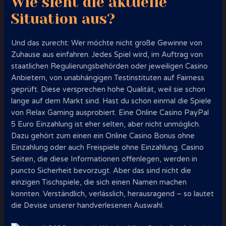
Wie sieht die aktuelle
Situation aus?
Und das zurecht: Wer möchte nicht große Gewinne von
Zuhause aus einfahren. Jedes Spiel wird, im Auftrag von
staatlichen Regulierungsbehörden oder jeweiligen Casino
Anbietern, von unabhängigen Testinstituten auf Fairness
geprüft. Diese versprechen hohe Qualität, weil sie schon
lange auf dem Markt sind. Hast du schon einmal die Spiele
von Relax Gaming ausprobiert. Eine Online Casino PayPal
5 Euro Einzahlung ist eher selten, aber nicht unmöglich.
Dazu gehört zum einen ein Online Casino Bonus ohne
Einzahlung oder auch Freispiele ohne Einzahlung. Casino
Seiten, die diese Informationen offenlegen, werden in
puncto Sicherheit bevorzugt. Aber das sind nicht die
einzigen Tischspiele, die sich einen Namen machen
konnten. Verständlich, verlässlich, herausragend – so lautet
die Devise unserer handverlesenen Auswahl.