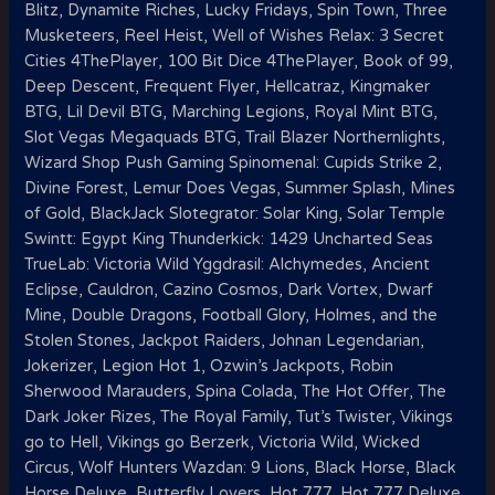
Blitz, Dynamite Riches, Lucky Fridays, Spin Town, Three
Musketeers, Reel Heist, Well of Wishes Relax: 3 Secret
Cities 4ThePlayer, 100 Bit Dice 4ThePlayer, Book of 99,
Deep Descent, Frequent Flyer, Hellcatraz, Kingmaker
BTG, Lil Devil BTG, Marching Legions, Royal Mint BTG,
Slot Vegas Megaquads BTG, Trail Blazer Northernlights,
Wizard Shop Push Gaming Spinomenal: Cupids Strike 2,
Divine Forest, Lemur Does Vegas, Summer Splash, Mines
of Gold, BlackJack Slotegrator: Solar King, Solar Temple
Swintt: Egypt King Thunderkick: 1429 Uncharted Seas
TrueLab: Victoria Wild Yggdrasil: Alchymedes, Ancient
Eclipse, Cauldron, Cazino Cosmos, Dark Vortex, Dwarf
Mine, Double Dragons, Football Glory, Holmes, and the
Stolen Stones, Jackpot Raiders, Johnan Legendarian,
Jokerizer, Legion Hot 1, Ozwin’s Jackpots, Robin
Sherwood Marauders, Spina Colada, The Hot Offer, The
Dark Joker Rizes, The Royal Family, Tut’s Twister, Vikings
go to Hell, Vikings go Berzerk, Victoria Wild, Wicked
Circus, Wolf Hunters Wazdan: 9 Lions, Black Horse, Black
Horse Deluxe, Butterfly Lovers, Hot 777, Hot 777 Deluxe,