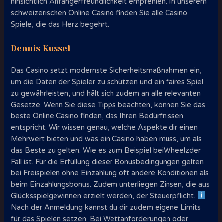
hinsichtlich Anfängerfreundlichkeit empfehlen. In unserem
schweizerischen Online Casino finden Sie alle Casino
Spiele, die das Herz begehrt.
Dennis Kussel
Das Casino setzt modernste Sicherheitsmaßnahmen ein,
um die Daten der Spieler zu schützen und ein faires Spiel
zu gewährleisten, und hält sich zudem an alle relevanten
Gesetze. Wenn Sie diese Tipps beachten, können Sie das
beste Online Casino finden, das Ihren Bedürfnissen
entspricht. Wir wissen genau, welche Aspekte dir einen
Mehrwert bieten und was ein Casino haben muss, um als
das Beste zu gelten. Wie es zum Beispiel beiWheelzder
Fall ist. Für die Erfüllung dieser Bonusbedingungen gelten
bei Freispielen ohne Einzahlung oft andere Konditionen als
beim Einzahlungsbonus. Zudem unterliegen Zinsen, die aus
Glücksspielgewinnen erzielt werden, der Steuerpflicht.
Nach der Anmeldung kannst du dir zudem eigene Limits
für das Spielen setzen. Bei Wettanforderungen oder