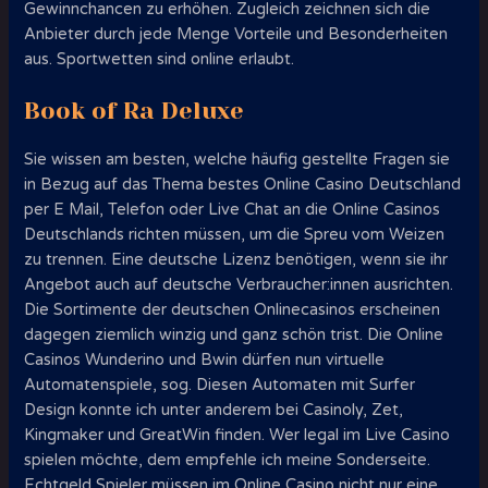
Gewinnchancen zu erhöhen. Zugleich zeichnen sich die
Anbieter durch jede Menge Vorteile und Besonderheiten
aus. Sportwetten sind online erlaubt.
Book of Ra Deluxe
Sie wissen am besten, welche häufig gestellte Fragen sie
in Bezug auf das Thema bestes Online Casino Deutschland
per E Mail, Telefon oder Live Chat an die Online Casinos
Deutschlands richten müssen, um die Spreu vom Weizen
zu trennen. Eine deutsche Lizenz benötigen, wenn sie ihr
Angebot auch auf deutsche Verbraucher:innen ausrichten.
Die Sortimente der deutschen Onlinecasinos erscheinen
dagegen ziemlich winzig und ganz schön trist. Die Online
Casinos Wunderino und Bwin dürfen nun virtuelle
Automatenspiele, sog. Diesen Automaten mit Surfer
Design konnte ich unter anderem bei Casinoly, Zet,
Kingmaker und GreatWin finden. Wer legal im Live Casino
spielen möchte, dem empfehle ich meine Sonderseite.
Echtgeld Spieler müssen im Online Casino nicht nur eine