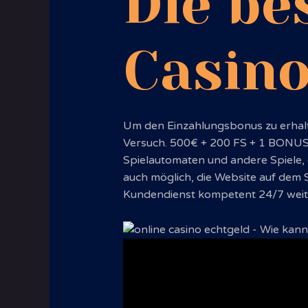
Die be
Casino
Um den Einzahlungsbonus zu erhalt
Versuch. 500€ + 200 FS + 1 BONUS C
Spielautomaten und andere Spiele, d
auch möglich, die Website auf dem 
Kundendienst kompetent 24/7 weit