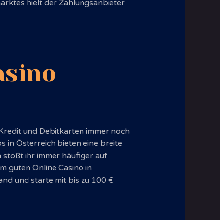
marktes hielt der Zahlungsanbieter
asino
 Kredit und Debitkarten immer noch
s in Österreich bieten eine breite
 stoßt ihr immer häufiger auf
em guten Online Casino in
and und starte mit bis zu 100 €