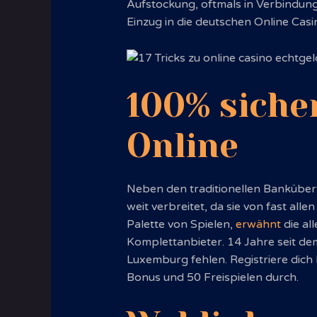
Aufstockung, oftmals in Verbindung 
Einzug in die deutschen Online Casin
100% siche
Online
Neben den traditionellen Banküberw
weit verbreitet, da sie von fast all
Palette von Spielen,
erwähnt
die al
Komplettanbieter. 14 Jahre seit dem
Luxemburg fehlen. Registriere dich 
Bonus und 50 Freispielen durch.