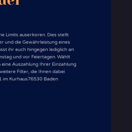
der
Limits auserkoren. Dies stellt
ler und die Gewährleistung eines
sst ihr euch hingegen lediglich an
mstag und vor Feiertagen. Wählt
n eine Auszahlung Ihrer Einzahlung
itere Filter, die Ihnen dabei
e 1 im Kurhaus76530 Baden