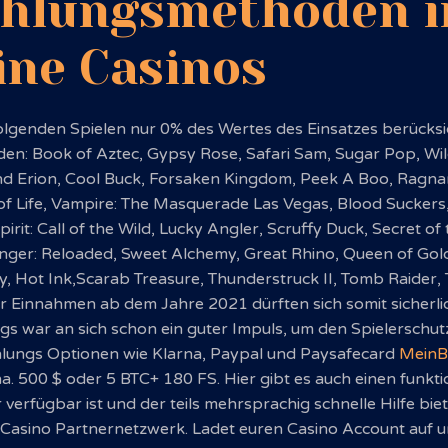
ahlungsmethoden i
ine Casinos
lgenden Spielen nur 0% des Wertes des Einsatzes berücksic
n: Book of Aztec, Gypsy Rose, Safari Sam, Sugar Pop, Wild
nd Erion, Cool Buck, Forsaken Kingdom, Peek A Boo, Ragna
 of Life, Vampire: The Masquerade Las Vegas, Blood Sucker
rit: Call of the Wild, Lucky Angler, Scruffy Duck, Secret of
inger: Reloaded, Sweet Alchemy, Great Rhino, Queen of Gold
ty, Hot Ink,Scarab Treasure, Thunderstruck II, Tomb Raider,
 Einnahmen ab dem Jahre 2021 dürften sich somit sicherl
gs war an sich schon ein guter Impuls, um den Spielerschut
lungs Optionen wie Klarna, Paypal und Paysafecard
MeinB
a. 500 $ oder 5 BTC+ 180 FS. Hier gibt es auch einen funk
verfügbar ist und der teils mehrsprachig schnelle Hilfe biete
Casino Partnernetzwerk. Ladet euren Casino Account auf un