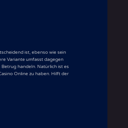
cheidend ist, ebenso wie sein
tere Variante umfasst dagegen
Betrug handeln. Natürlich ist es
sino Online zu haben. Hilft der