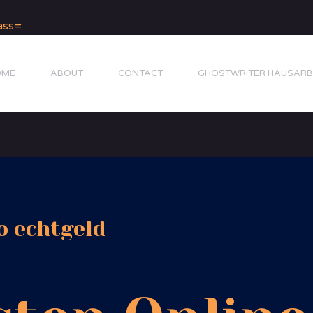
OME
ABOUT
CONTACT
GHOSTWRITER HAUSARB
o echtgeld